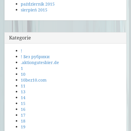
październik 2015
sierpień 2015
Kategorie
!
! Без рубрики
.aktiongutesbier.de
1
10
10bez10.com
11
13
14
15
16
17
18
19