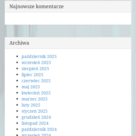
Najnowsze komentarze
Archiwa
październik 2025
wrzesień 2025
sierpień 2025
lipiec 2025
czerwiec 2025
maj 2025
kwiecień 2025
marzec 2025
luty 2025
styczeń 2025
grudzień 2024
listopad 2024
październik 2024
wrzesień 2024