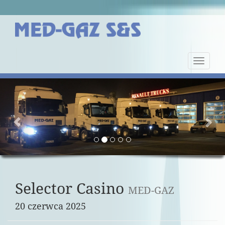
Nawiga
strony
Previous
Nex
Selector Casino
MED-GAZ
20 czerwca 2025