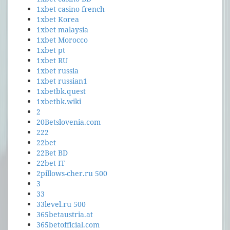
1xbet casino french
1xbet Korea
1xbet malaysia
1xbet Morocco
1xbet pt
1xbet RU
1xbet russia
1xbet russian1
1xbetbk.quest
1xbetbk.wiki
2
20Betslovenia.com
222
22bet
22Bet BD
22bet IT
2pillows-cher.ru 500
3
33
33level.ru 500
365betaustria.at
365betofficial.com