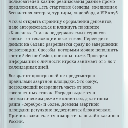
пользователей казино реализованы разные промо
предложения. Есть стартовые бездепы, ежедневная
бесплатная лотерея, турниры, лидерборд и VIP клуб.
Чтобы открыть страницу оформления депозитов,
надо авторизоваться и кликнуть по кнопке
«Кошелек». Список поддерживаемых сервисов
зависит от геолокации посетителя. Переводить
деньги на баланс разрешается сразу по завершении
регистрации. Способы, которыми можно пополнить
счет в Selector Casino, описаны ниже. Проверка
информации о личности игрока занимает от 3 до 7
календарных дней.
Возврат от проигрышей не предусмотрен
правилами азартной площадки. Это бонус,
позволяющий возвращать часть от всех
совершенных ставок. Награда выдается в
автоматическом режиме клиентам, достигшим
ранга «Серебро» и более. Домены азартной
площадки регулярно подвергаются блокировкам.
Причина заключается в запрете на онлайн казино в
России.