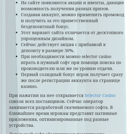
На сайте появляются акции и ивенты, дающие
возможность получения разных призов.
Создавая аккаунт, можно применить промокод
и получить за это приветственный
бездепозитный бонус.
Этот вариант сайта отличается от десктопного
упрощенным дизайном.
Сейчас действует акция с прибавкой к
депозиту в размере 30%.
При необходимости можно selector casino
играть в нужный софт при помощи поиска по
производителю или же по уровню отдачи.
Первый солидный бонус игрок получает сразу
же после регистрации аккаунта на странице
казино.
При нажатии на нее открывается
Selector Casino
список всех поставщиков. Сейчас оператор
занимается разработкой скачиваемого софта. В
ближайшее время игрокам представят нативные
приложения, оптимизированные под разные
устройства.