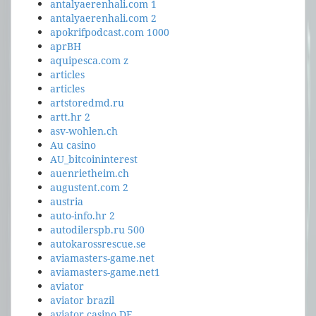
antalyaerenhali.com 1
antalyaerenhali.com 2
apokrifpodcast.com 1000
aprBH
aquipesca.com z
articles
articles
artstoredmd.ru
artt.hr 2
asv-wohlen.ch
Au casino
AU_bitcoininterest
auenrietheim.ch
augustent.com 2
austria
auto-info.hr 2
autodilerspb.ru 500
autokarossrescue.se
aviamasters-game.net
aviamasters-game.net1
aviator
aviator brazil
aviator casino DE