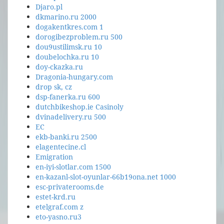
Djaro.pl
dkmarino.ru 2000
dogakentkres.com 1
dorogibezproblem.ru 500
dou9ustilimsk.ru 10
doubelochka.ru 10
doy-ckazka.ru
Dragonia-hungary.com
drop sk, cz
dsp-fanerka.ru 600
dutchbikeshop.ie Casinoly
dvinadelivery.ru 500
EC
ekb-banki.ru 2500
elagentecine.cl
Emigration
en-iyi-slotlar.com 1500
en-kazanl-slot-oyunlar-66b19ona.net 1000
esc-privaterooms.de
estet-krd.ru
etelgraf.com z
eto-yasno.ru3