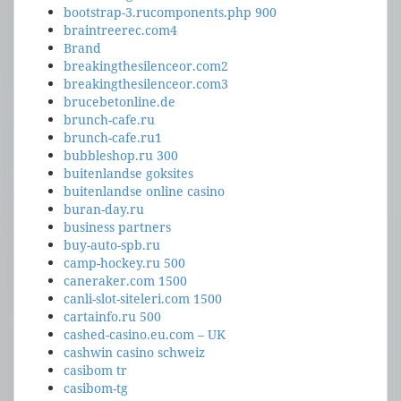
bootstrap-3.rucomponents.php 900
braintreerec.com4
Brand
breakingthesilenceor.com2
breakingthesilenceor.com3
brucebetonline.de
brunch-cafe.ru
brunch-cafe.ru1
bubbleshop.ru 300
buitenlandse goksites
buitenlandse online casino
buran-day.ru
business partners
buy-auto-spb.ru
camp-hockey.ru 500
caneraker.com 1500
canli-slot-siteleri.com 1500
cartainfo.ru 500
cashed-casino.eu.com – UK
cashwin casino schweiz
casibom tr
casibom-tg