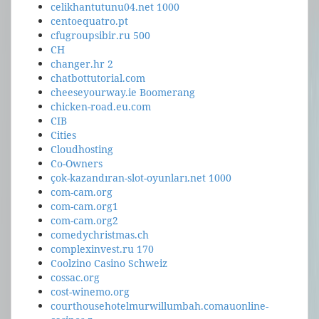
celikhantutunu04.net 1000
centoequatro.pt
cfugroupsibir.ru 500
CH
changer.hr 2
chatbottutorial.com
cheeseyourway.ie Boomerang
chicken-road.eu.com
CIB
Cities
Cloudhosting
Co-Owners
çok-kazandıran-slot-oyunları.net 1000
com-cam.org
com-cam.org1
com-cam.org2
comedychristmas.ch
complexinvest.ru 170
Coolzino Casino Schweiz
cossac.org
cost-winemo.org
courthousehotelmurwillumbah.comauonline-