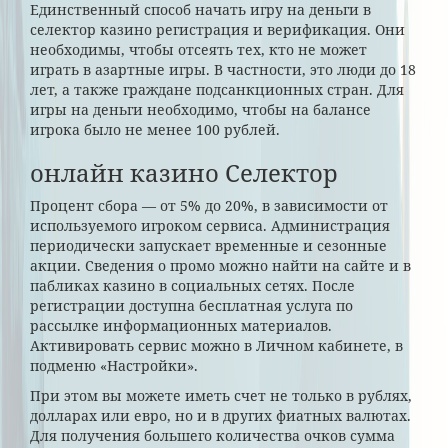
Единственный способ начать игру на деньги в
селектор казино регистрация и верификация. Они
необходимы, чтобы отсеять тех, кто не может
играть в азартные игры. В частности, это люди до 18
лет, а также граждане подсанкционных стран. Для
игры на деньги необходимо, чтобы на балансе
игрока было не менее 100 рублей.
онлайн казино Селектор
Процент сбора — от 5% до 20%, в зависимости от
используемого игроком сервиса. Администрация
периодически запускает временные и сезонные
акции. Сведения о промо можно найти на сайте и в
пабликах казино в социальных сетях. После
регистрации доступна бесплатная услуга по
рассылке информационных материалов.
Активировать сервис можно в Личном кабинете, в
подменю «Настройки».
При этом вы можете иметь счет не только в рублях,
долларах или евро, но и в других фиатных валютах.
Для получения большего количества очков сумма