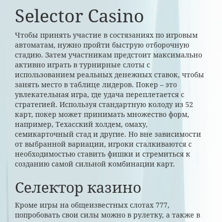
Selector Casino
Чтобы принять участие в состязаниях по игровым
автоматам, нужно пройти быструю отборочную
стадию. Затем участникам предстоит максимально
активно играть в турнирные слоты с
использованием реальных денежных ставок, чтобы
занять место в таблице лидеров. Покер – это
увлекательная игра, где удача переплетается с
стратегией. Используя стандартную колоду из 52
карт, покер может принимать множество форм,
например, Техасский холдем, омаху,
семикарточный стад и другие. Но вне зависимости
от выбранной вариации, игроки сталкиваются с
необходимостью ставить фишки и стремиться к
созданию самой сильной комбинации карт.
Селектор казино
Кроме игры на общеизвестных слотах 777,
попробовать свои силы можно в рулетку, а также в