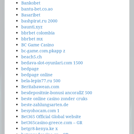
Bankobet
bantu-bet.co.ao
Basaribet
bashpirat.ru 2000
baunti.xyz
bbrbet colombia
bbrbet mx
BC Game Casino
bc-game.com.pkapp z
beach5.ch
bedava-slot-oyunlari.com 1500
bedpage
bedpage online
bela-lepin77.ru 500
Beritabawean.com
besdepositnie-bonusi ancorallZ 500
beste online casino zonder cruks
beste-zahlungsarten.de
besyohocam.com 1
Bet365 Official Global website
bet365casino-greece.com – GR
betgr8-kenya.ke x