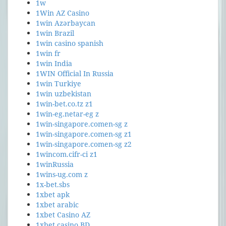
1w
1Win AZ Casino
1win Azərbaycan
1win Brazil
1win casino spanish
1win fr
1win India
1WIN Official In Russia
1win Turkiye
1win uzbekistan
1win-bet.co.tz z1
1win-eg.netar-eg z
1win-singapore.comen-sg z
1win-singapore.comen-sg z1
1win-singapore.comen-sg z2
1wincom.cifr-ci z1
1winRussia
1wins-ug.com z
1x-bet.sbs
1xbet apk
1xbet arabic
1xbet Casino AZ
1xbet casino BD