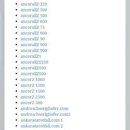
ancorallZ 320
ancorallZ 500
ancorallZ 500
ancorallZ 600
ancorallZ 75
ancorallZ 800
ancorallZ 90
ancorallZ 900
ancorallZ 900
ancorallZ1
ancorallZ1250
ancorallZ160
ancorallZ500
ancorZ 1000
ancorZ 1500
ancorZ 1500
ancorZ 2500
ancorZ 500
andreschweighofer.com
andreschweighofer.com2
ankaratarotfali.com 1
ankaratarotfali.com 2