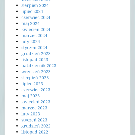
sierpień 2024
lipiec 2024
czerwiec 2024
maj 2024
kwiecień 2024
marzec 2024
luty 2024
styczeń 2024
grudzień 2023
listopad 2023
październik 2023
wrzesień 2023
sierpień 2023
lipiec 2023
czerwiec 2023
maj 2023
kwiecień 2023
marzec 2023
luty 2023
styczeń 2023
grudzień 2022
listopad 2022