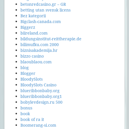
betonredcasino.gr – GR
betting utan svensk licens
Bez kategorii
Bigclash-canada.com
Biggerz
biireland.com
bildungsinstitut-reittherapie.de
bilimufku.com 2000
biznisakademija.hr
bizzo casino
blaoublaou.com
blog
Blogger
BloodySlots
BloodySlots Casino
blueribbonbaby.org
blueribbonbaby.org1
bobylevdesign.ru 500
bonus
book
book of ra it
Boomerang-si.com