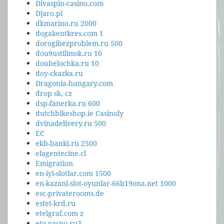
Divaspin-casino.com
Djaro.pl
dkmarino.ru 2000
dogakentkres.com 1
dorogibezproblem.ru 500
dou9ustilimsk.ru 10
doubelochka.ru 10
doy-ckazka.ru
Dragonia-hungary.com
drop sk, cz
dsp-fanerka.ru 600
dutchbikeshop.ie Casinoly
dvinadelivery.ru 500
EC
ekb-banki.ru 2500
elagentecine.cl
Emigration
en-iyi-slotlar.com 1500
en-kazanl-slot-oyunlar-66b19ona.net 1000
esc-privaterooms.de
estet-krd.ru
etelgraf.com z
eto-yasno.ru3