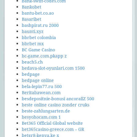
bank-swift-codes.com
Bankobet
bantu-bet.co.ao
Basaribet
bashpirat.ru 2000
baunti.xyz
bbrbet colombia
bbrbet mx
BC Game Casino
bc-game.com.pkapp z
beach5.ch
bedava-slot-oyunlari.com 1500
bedpage
bedpage online
bela-lepin77.ru 500
Beritabawean.com
besdepositnie-bonusi ancorallZ 500
beste online casino zonder cruks
beste-zahlungsarten.de
besyohocam.com 1
Bet365 Official Global website
bet365casino-greece.com – GR
betgr8-kenya.ke x