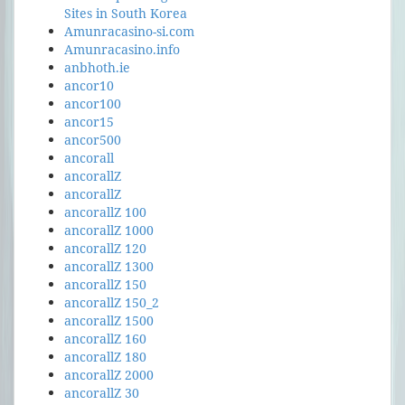
Sites in South Korea
Amunracasino-si.com
Amunracasino.info
anbhoth.ie
ancor10
ancor100
ancor15
ancor500
ancorall
ancorallZ
ancorallZ
ancorallZ 100
ancorallZ 1000
ancorallZ 120
ancorallZ 1300
ancorallZ 150
ancorallZ 150_2
ancorallZ 1500
ancorallZ 160
ancorallZ 180
ancorallZ 2000
ancorallZ 30