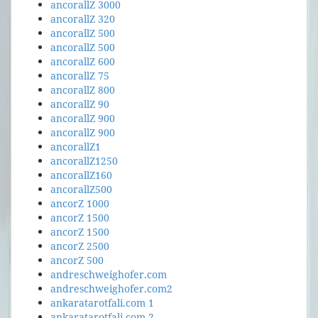
ancorallZ 3000
ancorallZ 320
ancorallZ 500
ancorallZ 500
ancorallZ 600
ancorallZ 75
ancorallZ 800
ancorallZ 90
ancorallZ 900
ancorallZ 900
ancorallZ1
ancorallZ1250
ancorallZ160
ancorallZ500
ancorZ 1000
ancorZ 1500
ancorZ 1500
ancorZ 2500
ancorZ 500
andreschweighofer.com
andreschweighofer.com2
ankaratarotfali.com 1
ankaratarotfali.com 2