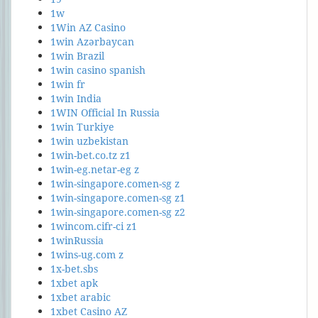
1w
1Win AZ Casino
1win Azərbaycan
1win Brazil
1win casino spanish
1win fr
1win India
1WIN Official In Russia
1win Turkiye
1win uzbekistan
1win-bet.co.tz z1
1win-eg.netar-eg z
1win-singapore.comen-sg z
1win-singapore.comen-sg z1
1win-singapore.comen-sg z2
1wincom.cifr-ci z1
1winRussia
1wins-ug.com z
1x-bet.sbs
1xbet apk
1xbet arabic
1xbet Casino AZ