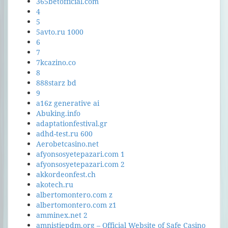
365betofficial.com
4
5
5avto.ru 1000
6
7
7kcazino.co
8
888starz bd
9
a16z generative ai
Abuking.info
adaptationfestival.gr
adhd-test.ru 600
Aerobetcasino.net
afyonsosyetepazari.com 1
afyonsosyetepazari.com 2
akkordeonfest.ch
akotech.ru
albertomontero.com z
albertomontero.com z1
amminex.net 2
amnistiepdm.org – Official Website of Safe Casino