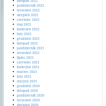
listopad 2022
październik 2022
wrzesień 2022
sierpień 2022
czerwiec 2022
maj 2022
kwiecień 2022
luty 2022
grudzień 2021
listopad 2021
październik 2021
wrzesień 2021
lipiec 2021
czerwiec 2021
kwiecień 2021
marzec 2021
luty 2021
styczeń 2021
grudzień 2020
listopad 2020
październik 2020
wrzesień 2020
sierpień 2020