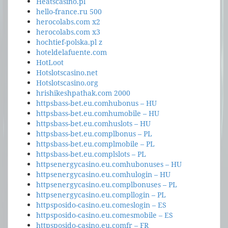
Heatscasino.pl
hello-france.ru 500
herocolabs.com x2
herocolabs.com x3
hochtief-polska.pl z
hoteldelafuente.com
HotLoot
Hotslotscasino.net
Hotslotscasino.org
hrishikeshpathak.com 2000
httpsbass-bet.eu.comhubonus – HU
httpsbass-bet.eu.comhumobile – HU
httpsbass-bet.eu.comhuslots – HU
httpsbass-bet.eu.complbonus – PL
httpsbass-bet.eu.complmobile – PL
httpsbass-bet.eu.complslots – PL
httpsenergycasino.eu.comhubonuses – HU
httpsenergycasino.eu.comhulogin – HU
httpsenergycasino.eu.complbonuses – PL
httpsenergycasino.eu.compllogin – PL
httpsposido-casino.eu.comeslogin – ES
httpsposido-casino.eu.comesmobile – ES
httpsposido-casino.eu.comfr – FR