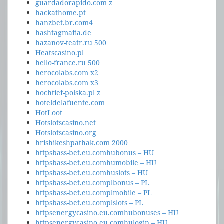
guardadorapido.com z
hackathome.pt
hanzbet.br.com4
hashtagmafia.de
hazanov-teatr.ru 500
Heatscasino.pl
hello-france.ru 500
herocolabs.com x2
herocolabs.com x3
hochtief-polska.pl z
hoteldelafuente.com
HotLoot
Hotslotscasino.net
Hotslotscasino.org
hrishikeshpathak.com 2000
httpsbass-bet.eu.comhubonus – HU
httpsbass-bet.eu.comhumobile – HU
httpsbass-bet.eu.comhuslots – HU
httpsbass-bet.eu.complbonus – PL
httpsbass-bet.eu.complmobile – PL
httpsbass-bet.eu.complslots – PL
httpsenergycasino.eu.comhubonuses – HU
httpsenergycasino.eu.comhulogin – HU