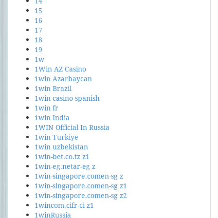
14
15
16
17
18
19
1w
1Win AZ Casino
1win Azərbaycan
1win Brazil
1win casino spanish
1win fr
1win India
1WIN Official In Russia
1win Turkiye
1win uzbekistan
1win-bet.co.tz z1
1win-eg.netar-eg z
1win-singapore.comen-sg z
1win-singapore.comen-sg z1
1win-singapore.comen-sg z2
1wincom.cifr-ci z1
1winRussia