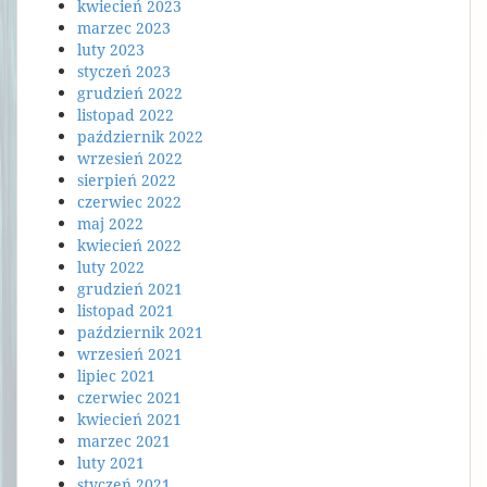
kwiecień 2023
marzec 2023
luty 2023
styczeń 2023
grudzień 2022
listopad 2022
październik 2022
wrzesień 2022
sierpień 2022
czerwiec 2022
maj 2022
kwiecień 2022
luty 2022
grudzień 2021
listopad 2021
październik 2021
wrzesień 2021
lipiec 2021
czerwiec 2021
kwiecień 2021
marzec 2021
luty 2021
styczeń 2021