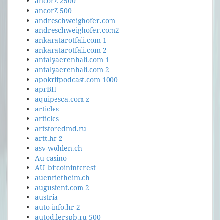
ancorZ 2500
ancorZ 500
andreschweighofer.com
andreschweighofer.com2
ankaratarotfali.com 1
ankaratarotfali.com 2
antalyaerenhali.com 1
antalyaerenhali.com 2
apokrifpodcast.com 1000
aprBH
aquipesca.com z
articles
articles
artstoredmd.ru
artt.hr 2
asv-wohlen.ch
Au casino
AU_bitcoininterest
auenrietheim.ch
augustent.com 2
austria
auto-info.hr 2
autodilerspb.ru 500