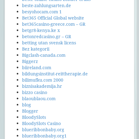
beste-zahlungsarten.de
besyohocam.com 1
Bet365 Official Global website
bet365casino-greece.com – GR
betgr8-kenya.ke x
betonredcasino.gr – GR
betting utan svensk licens
Bez kategorii
Bigclash-canada.com
Biggerz
biireland.com
bildungsinstitut-reittherapie.de
bilimufku.com 2000
biznisakademija.hr
bizzo casino
blaoublaou.com
blog
Blogger
BloodySlots
BloodySlots Casino
blueribbonbaby.org
blueribbonbaby.org1