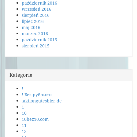
październik 2016
wrzesień 2016
sierpień 2016
lipiec 2016
maj 2016
marzec 2016
październik 2015
sierpień 2015
Kategorie
!
! Без рубрики
.aktiongutesbier.de
1
10
10bez10.com
11
13