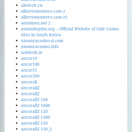
akotech.ru
albertomontero.com z
albertomontero.com z1
amminex.net 2
amnistiepdm.org – Official Website of Safe Casino
Sites in South Korea
Amunracasino-si.com
Amunracasino.info
anbhoth.ie
ancor10
ancor100
ancor15
ancor500
ancorall
ancorallZ
ancorallZ
ancorallZ 100
ancorallZ 1000
ancorallZ 120
ancorallZ 1300
ancorallZ 150
ancorallZ 150_2