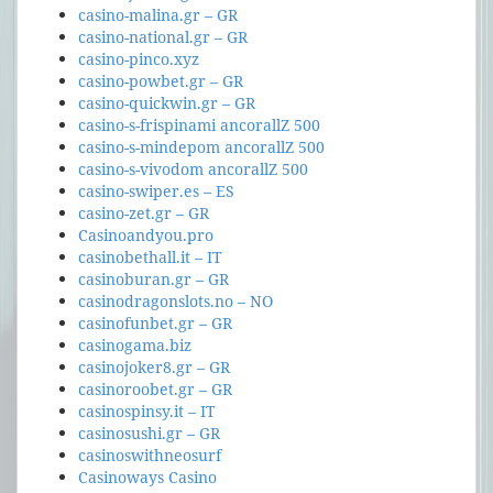
casino-malina.gr – GR
casino-national.gr – GR
casino-pinco.xyz
casino-powbet.gr – GR
casino-quickwin.gr – GR
casino-s-frispinami ancorallZ 500
casino-s-mindepom ancorallZ 500
casino-s-vivodom ancorallZ 500
casino-swiper.es – ES
casino-zet.gr – GR
Casinoandyou.pro
casinobethall.it – IT
casinoburan.gr – GR
casinodragonslots.no – NO
casinofunbet.gr – GR
casinogama.biz
casinojoker8.gr – GR
casinoroobet.gr – GR
casinospinsy.it – IT
casinosushi.gr – GR
casinoswithneosurf
Casinoways Casino