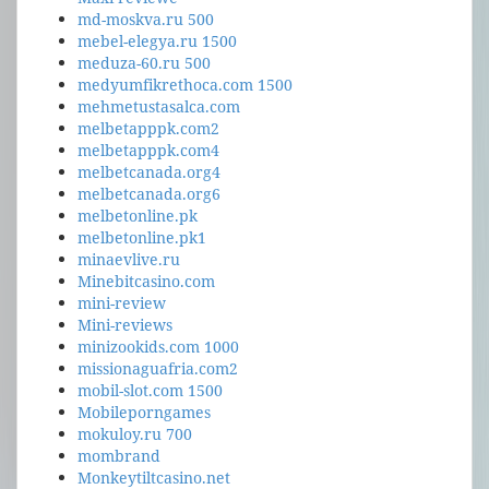
md-moskva.ru 500
mebel-elegya.ru 1500
meduza-60.ru 500
medyumfikrethoca.com 1500
mehmetustasalca.com
melbetapppk.com2
melbetapppk.com4
melbetcanada.org4
melbetcanada.org6
melbetonline.pk
melbetonline.pk1
minaevlive.ru
Minebitcasino.com
mini-review
Mini-reviews
minizookids.com 1000
missionaguafria.com2
mobil-slot.com 1500
Mobileporngames
mokuloy.ru 700
mombrand
Monkeytiltcasino.net