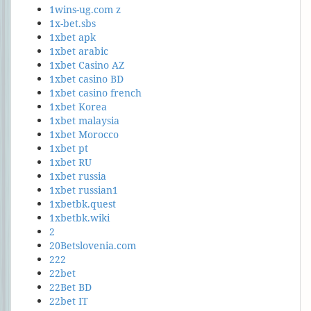
1wins-ug.com z
1x-bet.sbs
1xbet apk
1xbet arabic
1xbet Casino AZ
1xbet casino BD
1xbet casino french
1xbet Korea
1xbet malaysia
1xbet Morocco
1xbet pt
1xbet RU
1xbet russia
1xbet russian1
1xbetbk.quest
1xbetbk.wiki
2
20Betslovenia.com
222
22bet
22Bet BD
22bet IT