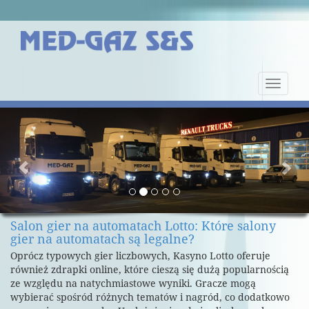
Nawiga
strony
Previous
Nex
Salon gier na automatach Lotto: Które salony
gier na automatach są legalne?
Oprócz typowych gier liczbowych, Kasyno Lotto oferuje
również zdrapki online, które cieszą się dużą popularnością
ze względu na natychmiastowe wyniki. Gracze mogą
wybierać spośród różnych tematów i nagród, co dodatkowo