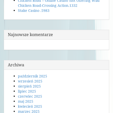
Chicken Road – Online Casino Slot Offering Wild
Chicken Road-Crossing Action.1332
Stake Casino .5983
Najnowsze komentarze
Archiwa
październik 2025
wrzesień 2025
sierpień 2025
lipiec 2025
czerwiec 2025
maj 2025
kwiecień 2025
marzec 2025