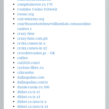
complexinvest.ru 170
Coolzino Casino Schweiz
cossac.org
cost-winemo.org
courthousehotelmurwillumbah.comauonline-
casinos z
crazy time
crazy-time.com.ph
crckx.comen-in x
crckx.comen-in x2
crocobetcasino.gr – GR
csdino
cui2020.com3
cyclone-filter.ru
czbrandss
dallaspalms.com
dallaspalms.com1z
dansk-russia.ru 500
dbbet.co.tz z1
dbbet.co.tz z3
dbbet.co.tzen-tz x
dbbet.co.tzen-tz x1