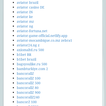
aviator brazil
aviator casino DE
aviator IN
aviator ke
aviator mz
aviator ng
aviator-fortuna.net
aviator-game-official.netlify.app
aviator-mocambique.co.mz zebra1
aviator24.ng z
axiomaltd.ru 500
b1bet BR
b1bet brazil
bagsyoulike.ru 500
bambturkiye.com 2
bancorallZ
bancorallZ 100
bancorallZ 500
bancorallZ 80
bancorallZ 900
bancorallZ240
bancorZ 100