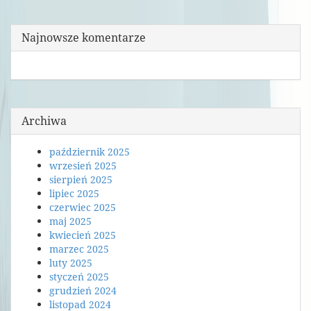
Najnowsze komentarze
Archiwa
październik 2025
wrzesień 2025
sierpień 2025
lipiec 2025
czerwiec 2025
maj 2025
kwiecień 2025
marzec 2025
luty 2025
styczeń 2025
grudzień 2024
listopad 2024