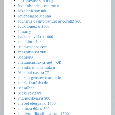
Listcrawler san diego
loainnhoteles.com.mx x
lokalenizbor.mk
lovepang.ie Malina
luchshie-casino-rajting ancorallZ 500
luckhome.ru 2000
Luxury
lyakarnaval.ru 1000
machintech.ru
Mad-casinos.com
magniish.ru 900
Mahjong
malinacasino-gr.net – GR
mandarin-oriental.ru
Maribet casino TR
marios-grosser-traum.de
marktkauf-shs.de
Masalbet
Maxi reviewe
md-moskva.ru 500
mebel-elegya.ru 1500
meduza-60.ru 500
medyumfikrethoca.com 1500