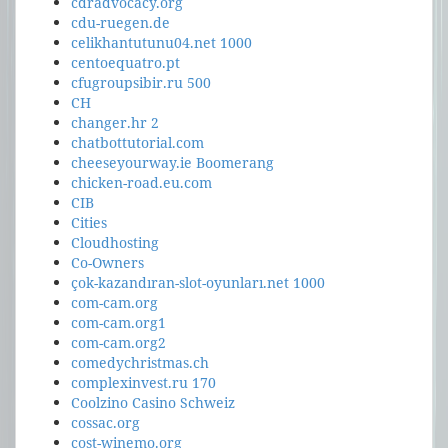
cdradvocacy.org
cdu-ruegen.de
celikhantutunu04.net 1000
centoequatro.pt
cfugroupsibir.ru 500
CH
changer.hr 2
chatbottutorial.com
cheeseyourway.ie Boomerang
chicken-road.eu.com
CIB
Cities
Cloudhosting
Co-Owners
çok-kazandıran-slot-oyunları.net 1000
com-cam.org
com-cam.org1
com-cam.org2
comedychristmas.ch
complexinvest.ru 170
Coolzino Casino Schweiz
cossac.org
cost-winemo.org