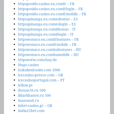
httpsposido-casino.eu.comfr – FR
httpsposido-casino.eu.comfrlogin – FR
httpsposido-casino.eu.comfrmobile – FR
httpsspinanga.eu.comesbonus – ES
httpsspinanga.eu.comeslogin – ES
httpsspinanga.eu.comitbonus – IT
httpsspinanga.eu.comitlogin – IT
httpswonaco.eu.comfrbonuses – FR
httpswonaco.eu.comfrmobile – FR
httpswonaco.eu.comhubonuses – HU
httpswonaco.eu.comhumobile – HU
httpswww.comchay.de
Hugo.casino
hukukmirasim.com 1000
icecasino-greece.com – GR
icecasinoportugal.com – PT
iellow.pt
ihouse39.ru 500
ildarkhanov.ru 500
inasound.ru
inbet-casino.gr – GR
india22bet.com