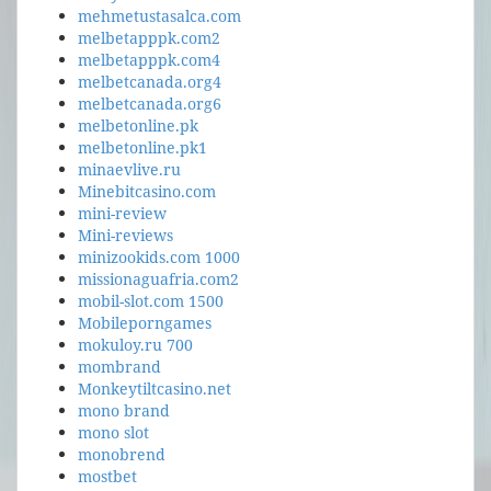
mehmetustasalca.com
melbetapppk.com2
melbetapppk.com4
melbetcanada.org4
melbetcanada.org6
melbetonline.pk
melbetonline.pk1
minaevlive.ru
Minebitcasino.com
mini-review
Mini-reviews
minizookids.com 1000
missionaguafria.com2
mobil-slot.com 1500
Mobileporngames
mokuloy.ru 700
mombrand
Monkeytiltcasino.net
mono brand
mono slot
monobrend
mostbet