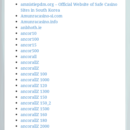
amnistiepdm.org – Official Website of Safe Casino
Sites in South Korea
Amunracasino-si.com
Amunracasino.info
anbhoth.ie
ancor10
ancor100
ancor15
ancor500
ancorall
ancorallZ
ancorallZ
ancorallZ 100
ancorallZ 1000
ancorallZ 120
ancorallZ 1300
ancorallZ 150
ancorallZ 150_2
ancorallZ 1500
ancorallZ 160
ancorallZ 180
ancorallZ 2000