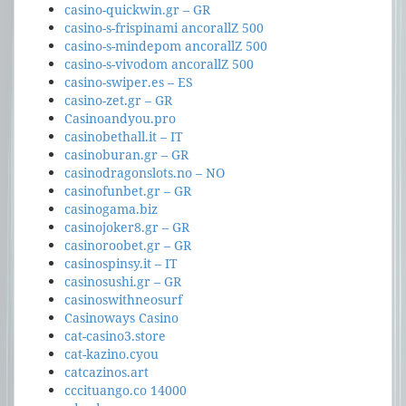
casino-quickwin.gr – GR
casino-s-frispinami ancorallZ 500
casino-s-mindepom ancorallZ 500
casino-s-vivodom ancorallZ 500
casino-swiper.es – ES
casino-zet.gr – GR
Casinoandyou.pro
casinobethall.it – IT
casinoburan.gr – GR
casinodragonslots.no – NO
casinofunbet.gr – GR
casinogama.biz
casinojoker8.gr – GR
casinoroobet.gr – GR
casinospinsy.it – IT
casinosushi.gr – GR
casinoswithneosurf
Casinoways Casino
cat-casino3.store
cat-kazino.cyou
catcazinos.art
cccituango.co 14000