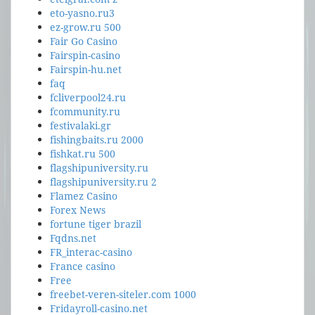
eto-yasno.ru3
ez-grow.ru 500
Fair Go Casino
Fairspin-casino
Fairspin-hu.net
faq
fcliverpool24.ru
fcommunity.ru
festivalaki.gr
fishingbaits.ru 2000
fishkat.ru 500
flagshipuniversity.ru
flagshipuniversity.ru 2
Flamez Casino
Forex News
fortune tiger brazil
Fqdns.net
FR_interac-casino
France casino
Free
freebet-veren-siteler.com 1000
Fridayroll-casino.net