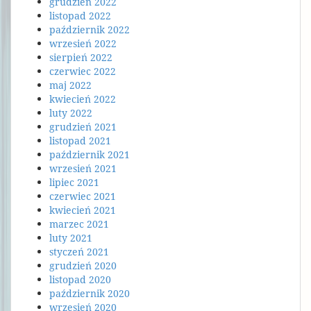
grudzień 2022
listopad 2022
październik 2022
wrzesień 2022
sierpień 2022
czerwiec 2022
maj 2022
kwiecień 2022
luty 2022
grudzień 2021
listopad 2021
październik 2021
wrzesień 2021
lipiec 2021
czerwiec 2021
kwiecień 2021
marzec 2021
luty 2021
styczeń 2021
grudzień 2020
listopad 2020
październik 2020
wrzesień 2020