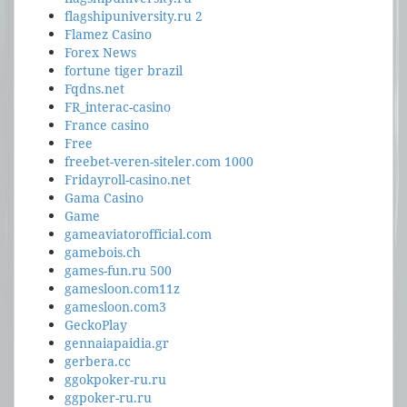
flagshipuniversity.ru 2
Flamez Casino
Forex News
fortune tiger brazil
Fqdns.net
FR_interac-casino
France casino
Free
freebet-veren-siteler.com 1000
Fridayroll-casino.net
Gama Casino
Game
gameaviatorofficial.com
gamebois.ch
games-fun.ru 500
gamesloon.com11z
gamesloon.com3
GeckoPlay
gennaiapaidia.gr
gerbera.cc
ggokpoker-ru.ru
ggpoker-ru.ru