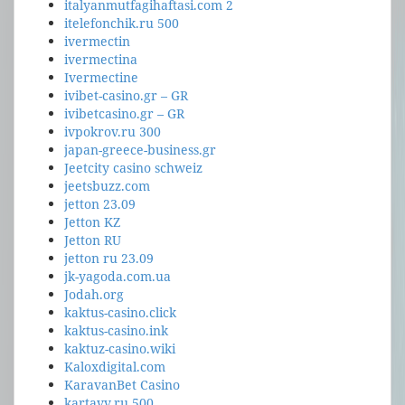
italyanmutfagihaftasi.com 2
itelefonchik.ru 500
ivermectin
ivermectina
Ivermectine
ivibet-casino.gr – GR
ivibetcasino.gr – GR
ivpokrov.ru 300
japan-greece-business.gr
Jeetcity casino schweiz
jeetsbuzz.com
jetton 23.09
Jetton KZ
Jetton RU
jetton ru 23.09
jk-yagoda.com.ua
Jodah.org
kaktus-casino.click
kaktus-casino.ink
kaktuz-casino.wiki
Kaloxdigital.com
KaravanBet Casino
kartavv.ru 500