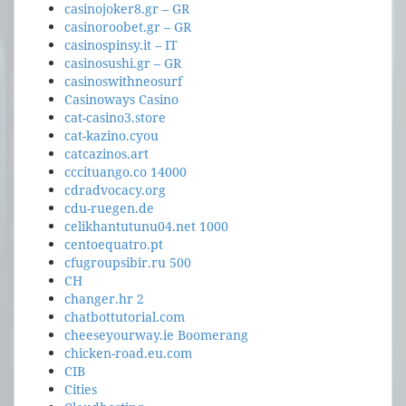
casinojoker8.gr – GR
casinoroobet.gr – GR
casinospinsy.it – IT
casinosushi.gr – GR
casinoswithneosurf
Casinoways Casino
cat-casino3.store
cat-kazino.cyou
catcazinos.art
cccituango.co 14000
cdradvocacy.org
cdu-ruegen.de
celikhantutunu04.net 1000
centoequatro.pt
cfugroupsibir.ru 500
CH
changer.hr 2
chatbottutorial.com
cheeseyourway.ie Boomerang
chicken-road.eu.com
CIB
Cities