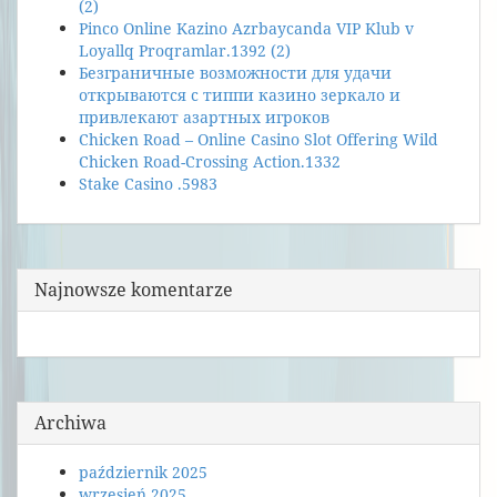
(2)
Pinco Online Kazino Azrbaycanda VIP Klub v
Loyallq Proqramlar.1392 (2)
Безграничные возможности для удачи
открываются с типпи казино зеркало и
привлекают азартных игроков
Chicken Road – Online Casino Slot Offering Wild
Chicken Road-Crossing Action.1332
Stake Casino .5983
Najnowsze komentarze
Archiwa
październik 2025
wrzesień 2025