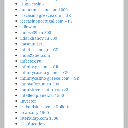
Hugo.casino
hukukmirasim.com 1000
icecasino-greece.com – GR
icecasinoportugal.com – PT
iellow.pt
ihouse39.ru 500
ildarkhanov.ru 500
inasound.ru
inbet-casino.gr – GR
india22bet.com
infectex.ru
infinity-gr.com – GR
infinitycasino-gr.net – GR
infinitycasino-greece.com – GR
innovaforum.ru 300
inquisitivereader.com z3
intellectplanet.ru 1500
Investor
irelandskillslive.ie Rolletto
iscass.org 1500
istekkitap.com 1500
IT Education