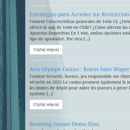
Estrategias para Acceder sin Restriccion
Content Características generales de 1win CL ¿1w
ofrece la app de 1win en Chile? ¿Cómo afectan las n
Apuestas Deportivas En 1 win, ambas opciones está
tipo de apostador. Por otra […]
Czytaj więcej
Avis Olympe Casino : Bonus Sans Wage
Content Sécurité, licence, jeu responsable sur Olym
sécurité en 2025 Le casino promeut également le jeu
les limites de dépôt pour aider les joueurs à gérer 
système […]
Czytaj więcej
Booming Games Demo Slots