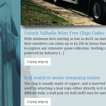
Unlock Valhalla Wins Free Chips Codes:
With minimum bets starting as low as $0.01 on man
New members can claim up to $1,200 in bonus funds 
to explore our extensive game collection. Nothing 
powered by industry […]
Czytaj więcej
Bull watch tv series streaming online
The ring is usually made of copper, and is inserted 
used by attaching a lead rope either directly to it 
difficult bulls, a bull pole (or bull staff) may be use
Czytaj więcej