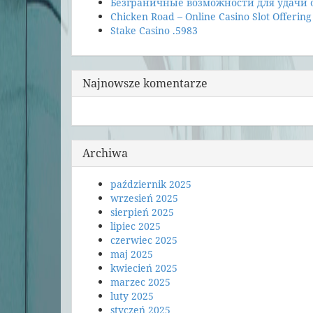
Безграничные возможности для удачи 
Chicken Road – Online Casino Slot Offerin
Stake Casino .5983
Najnowsze komentarze
Archiwa
październik 2025
wrzesień 2025
sierpień 2025
lipiec 2025
czerwiec 2025
maj 2025
kwiecień 2025
marzec 2025
luty 2025
styczeń 2025