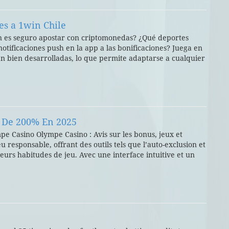
es a 1win Chile
in es seguro apostar con criptomonedas? ¿Qué deportes
otificaciones push en la app a las bonificaciones? Juega en
n bien desarrolladas, lo que permite adaptarse a cualquier
r De 200% En 2025
pe Casino Olympe Casino : Avis sur les bonus, jeux et
 responsable, offrant des outils tels que l’auto-exclusion et
leurs habitudes de jeu. Avec une interface intuitive et un