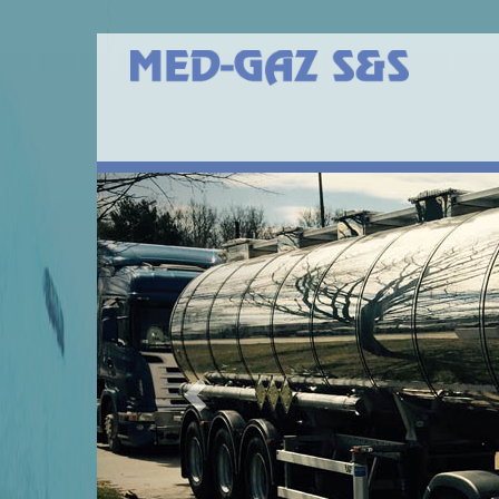
Previous