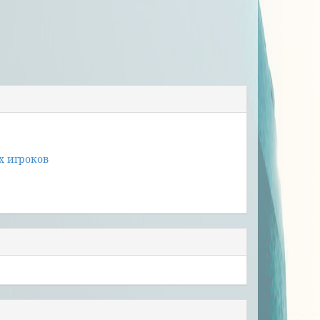
х игроков