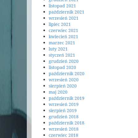
listopad 2021
październik 2021
wrzesień 2021
lipiec 2021
czerwiec 2021
kwiecień 2021
marzec 2021
luty 2021
styczeń 2021
grudzień 2020
listopad 2020
październik 2020
wrzesień 2020
sierpień 2020
maj 2020
październik 2019
wrzesień 2019
sierpień 2019
grudzień 2018
październik 2018
wrzesień 2018
czerwiec 2018