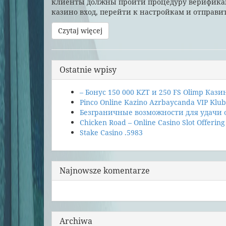
клиенты должны пройти процедуру верификац
казино вход, перейти к настройкам и отправи
Czytaj więcej
Ostatnie wpisy
– Бонус 150 000 KZT и 250 FS Olimp Казин
Pinco Online Kazino Azrbaycanda VIP Klub
Безграничные возможности для удачи 
Chicken Road – Online Casino Slot Offerin
Stake Casino .5983
Najnowsze komentarze
Archiwa