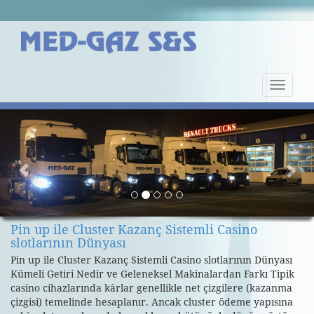
Nawiga
strony
Previous
Nex
Pin up ile Cluster Kazanç Sistemli Casino
slotlarının Dünyası
Pin up ile Cluster Kazanç Sistemli Casino slotlarının Dünyası
Kümeli Getiri Nedir ve Geleneksel Makinalardan Farkı Tipik
casino cihazlarında kârlar genellikle net çizgilere (kazanma
çizgisi) temelinde hesaplanır. Ancak cluster ödeme yapısına