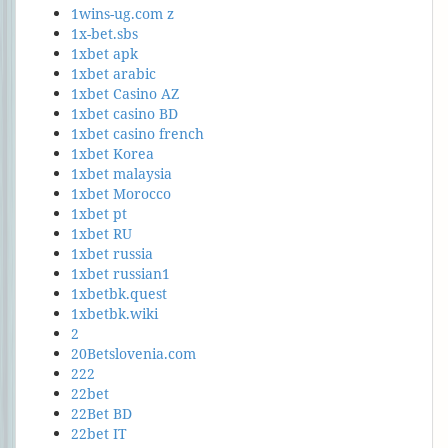
1wins-ug.com z
1x-bet.sbs
1xbet apk
1xbet arabic
1xbet Casino AZ
1xbet casino BD
1xbet casino french
1xbet Korea
1xbet malaysia
1xbet Morocco
1xbet pt
1xbet RU
1xbet russia
1xbet russian1
1xbetbk.quest
1xbetbk.wiki
2
20Betslovenia.com
222
22bet
22Bet BD
22bet IT