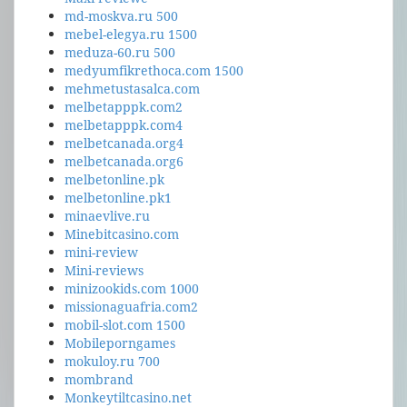
md-moskva.ru 500
mebel-elegya.ru 1500
meduza-60.ru 500
medyumfikrethoca.com 1500
mehmetustasalca.com
melbetapppk.com2
melbetapppk.com4
melbetcanada.org4
melbetcanada.org6
melbetonline.pk
melbetonline.pk1
minaevlive.ru
Minebitcasino.com
mini-review
Mini-reviews
minizookids.com 1000
missionaguafria.com2
mobil-slot.com 1500
Mobileporngames
mokuloy.ru 700
mombrand
Monkeytiltcasino.net