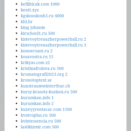
keflibicak.com 1000
kentt.xyz
kgskouskosh3.ru 4000
khl.hr
king johnnie
kirschool1.ru 500
kistevoytrenazherpowerball.ru 2
kistevoytrenazherpowerball.ru 3
konnersant.ru 2
kosavostra.ru 15
krikyas.com z2
kristinafrolova.ru 500
kromatografi2023.org 2
kronotoptext.se
kunstraumwinterthur.ch
kursy-krasoty-kuzinoi.ru 500
kurumkan.info 1
kurumkan.info 2
kuzeyyrentacar.com 1500
kvatroplus.ru 500
kvintessencia.ru 500
lastikizmir.com 500