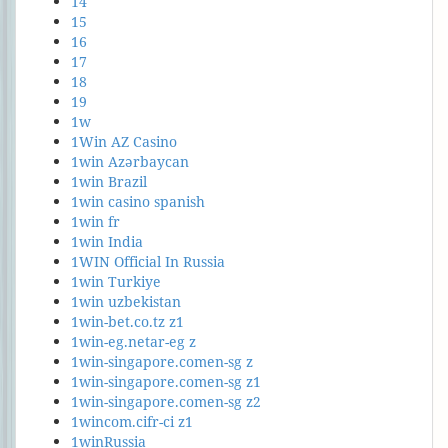
14
15
16
17
18
19
1w
1Win AZ Casino
1win Azərbaycan
1win Brazil
1win casino spanish
1win fr
1win India
1WIN Official In Russia
1win Turkiye
1win uzbekistan
1win-bet.co.tz z1
1win-eg.netar-eg z
1win-singapore.comen-sg z
1win-singapore.comen-sg z1
1win-singapore.comen-sg z2
1wincom.cifr-ci z1
1winRussia