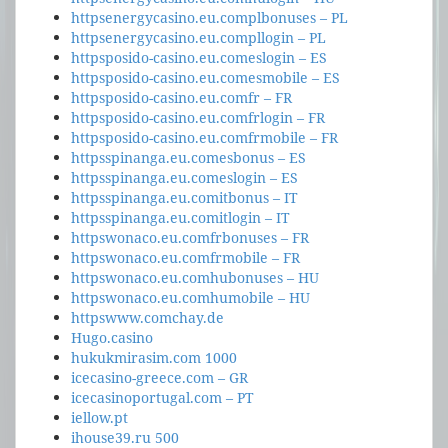
httpsenergycasino.eu.complbonuses – PL
httpsenergycasino.eu.compllogin – PL
httpsposido-casino.eu.comeslogin – ES
httpsposido-casino.eu.comesmobile – ES
httpsposido-casino.eu.comfr – FR
httpsposido-casino.eu.comfrlogin – FR
httpsposido-casino.eu.comfrmobile – FR
httpsspinanga.eu.comesbonus – ES
httpsspinanga.eu.comeslogin – ES
httpsspinanga.eu.comitbonus – IT
httpsspinanga.eu.comitlogin – IT
httpswonaco.eu.comfrbonuses – FR
httpswonaco.eu.comfrmobile – FR
httpswonaco.eu.comhubonuses – HU
httpswonaco.eu.comhumobile – HU
httpswww.comchay.de
Hugo.casino
hukukmirasim.com 1000
icecasino-greece.com – GR
icecasinoportugal.com – PT
iellow.pt
ihouse39.ru 500