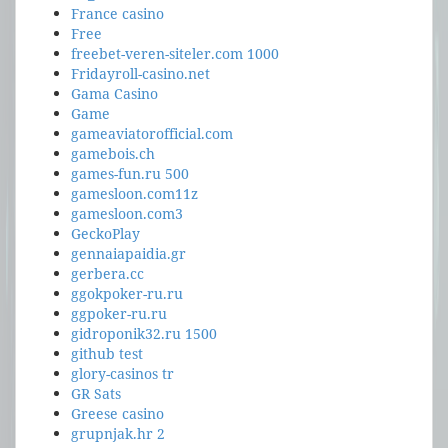
France casino
Free
freebet-veren-siteler.com 1000
Fridayroll-casino.net
Gama Casino
Game
gameaviatorofficial.com
gamebois.ch
games-fun.ru 500
gamesloon.com11z
gamesloon.com3
GeckoPlay
gennaiapaidia.gr
gerbera.cc
ggokpoker-ru.ru
ggpoker-ru.ru
gidroponik32.ru 1500
github test
glory-casinos tr
GR Sats
Greese casino
grupnjak.hr 2