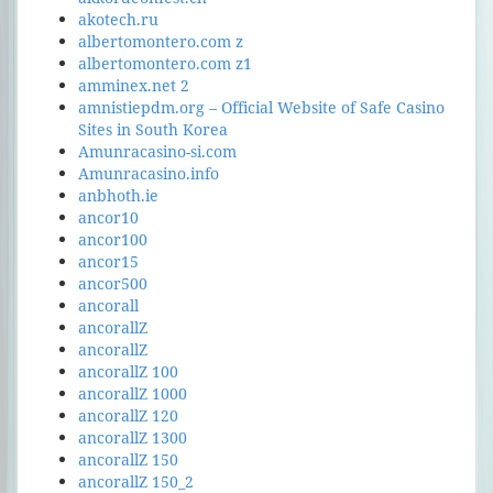
akotech.ru
albertomontero.com z
albertomontero.com z1
amminex.net 2
amnistiepdm.org – Official Website of Safe Casino
Sites in South Korea
Amunracasino-si.com
Amunracasino.info
anbhoth.ie
ancor10
ancor100
ancor15
ancor500
ancorall
ancorallZ
ancorallZ
ancorallZ 100
ancorallZ 1000
ancorallZ 120
ancorallZ 1300
ancorallZ 150
ancorallZ 150_2