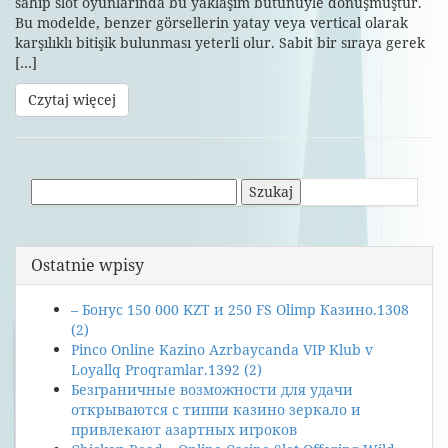
sahip slot oyunlarında bu yaklaşım bütünüyle dönüşmüştür.
Bu modelde, benzer görsellerin yatay veya vertical olarak
karşılıklı bitişik bulunması yeterli olur. Sabit bir sıraya gerek
[…]
Czytaj więcej
Szukaj:
Ostatnie wpisy
– Бонус 150 000 KZT и 250 FS Olimp Казино.1308
(2)
Pinco Online Kazino Azrbaycanda VIP Klub v
Loyallq Proqramlar.1392 (2)
Безграничные возможности для удачи
открываются с типпи казино зеркало и
привлекают азартных игроков