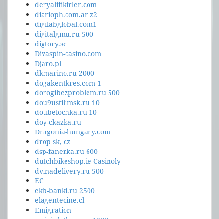
deryalifikirler.com
diarioph.com.ar z2
digilabglobal.com1
digitalgmu.ru 500
digtory.se
Divaspin-casino.com
Djaro.pl
dkmarino.ru 2000
dogakentkres.com 1
dorogibezproblem.ru 500
dou9ustilimsk.ru 10
doubelochka.ru 10
doy-ckazka.ru
Dragonia-hungary.com
drop sk, cz
dsp-fanerka.ru 600
dutchbikeshop.ie Casinoly
dvinadelivery.ru 500
EC
ekb-banki.ru 2500
elagentecine.cl
Emigration