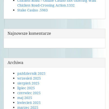
Chicken Road – Online Casino Slot Offering Wild
Chicken Road-Crossing Action.1332
Stake Casino .5983
Najnowsze komentarze
Archiwa
październik 2025
wrzesień 2025
sierpień 2025
lipiec 2025
czerwiec 2025
maj 2025
kwiecień 2025
marzec 2025