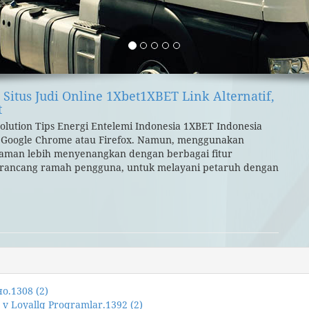
 Situs Judi Online 1Xbet1XBET Link Alternatif,
t
Solution Tips Energi Entelemi Indonesia 1XBET Indonesia
i Google Chrome atau Firefox. Namun, menggunakan
aman lebih menyenangkan dengan berbagai fitur
irancang ramah pengguna, untuk melayani petaruh dengan
о.1308 (2)
 v Loyallq Proqramlar.1392 (2)