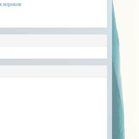
х игроков