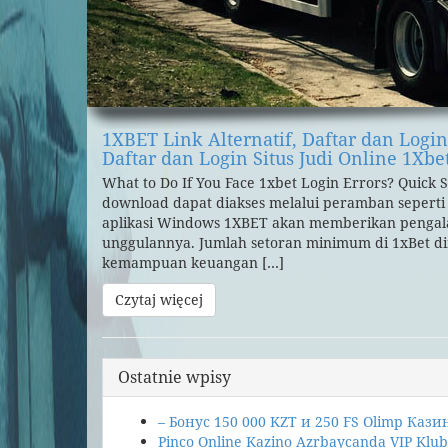
1XBET Link Alternatif, Daftar dan Login
Daftar dan Login Situs Judi Online 1Xbe
What to Do If You Face 1xbet Login Errors? Quick 
download dapat diakses melalui peramban sepert
aplikasi Windows 1XBET akan memberikan pengal
unggulannya. Jumlah setoran minimum di 1xBet d
kemampuan keuangan […]
Czytaj więcej
Ostatnie wpisy
– Бонус 150 000 KZT и 250 FS Olimp Казин
Pinco Online Kazino Azrbaycanda VIP Klub