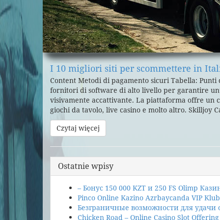
I 10 migliori siti per scommettere in Ital
Content Metodi di pagamento sicuri Tabella: Punti d
fornitori di software di alto livello per garantire un’
visivamente accattivante. La piattaforma offre un c
giochi da tavolo, live casino e molto altro. Skilljoy 
Czytaj więcej
Ostatnie wpisy
– Бонус 150 000 KZT и 250 FS Olimp Казин
Pinco Online Kazino Azrbaycanda VIP Klub
Безграничные возможности для удачи 
Chicken Road – Online Casino Slot Offerin