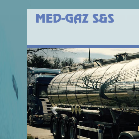
Previous