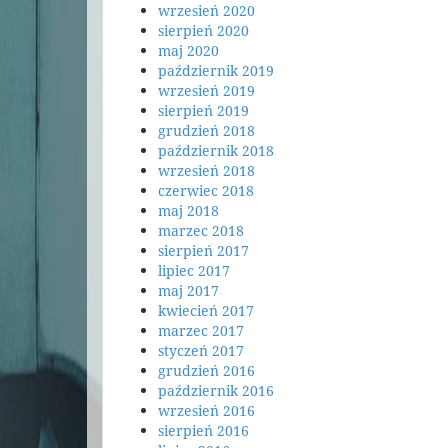
wrzesień 2020
sierpień 2020
maj 2020
październik 2019
wrzesień 2019
sierpień 2019
grudzień 2018
październik 2018
wrzesień 2018
czerwiec 2018
maj 2018
marzec 2018
sierpień 2017
lipiec 2017
maj 2017
kwiecień 2017
marzec 2017
styczeń 2017
grudzień 2016
październik 2016
wrzesień 2016
sierpień 2016