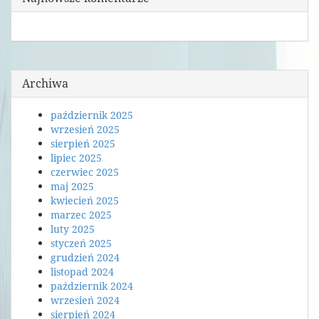
Archiwa
październik 2025
wrzesień 2025
sierpień 2025
lipiec 2025
czerwiec 2025
maj 2025
kwiecień 2025
marzec 2025
luty 2025
styczeń 2025
grudzień 2024
listopad 2024
październik 2024
wrzesień 2024
sierpień 2024