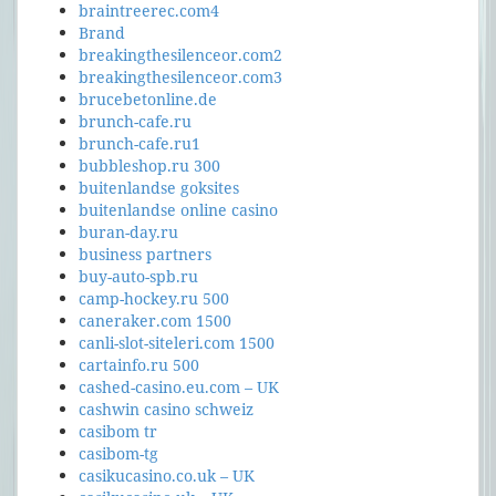
braintreerec.com4
Brand
breakingthesilenceor.com2
breakingthesilenceor.com3
brucebetonline.de
brunch-cafe.ru
brunch-cafe.ru1
bubbleshop.ru 300
buitenlandse goksites
buitenlandse online casino
buran-day.ru
business partners
buy-auto-spb.ru
camp-hockey.ru 500
caneraker.com 1500
canli-slot-siteleri.com 1500
cartainfo.ru 500
cashed-casino.eu.com – UK
cashwin casino schweiz
casibom tr
casibom-tg
casikucasino.co.uk – UK