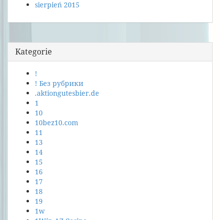
sierpień 2015
Kategorie
!
! Без рубрики
.aktiongutesbier.de
1
10
10bez10.com
11
13
14
15
16
17
18
19
1w