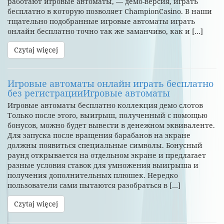
работают игровые автоматы, — демо-версия, играть
бесплатно в которую позволяет ChampionCasino. В наши
тщательно подобранные игровые автоматы играть
онлайн бесплатно точно так же заманчиво, как и […]
Czytaj więcej
Игровые автоматы онлайн играть бесплатно
без регистрацииИгровые автоматы
Игровые автоматы бесплатно коллекция демо слотов
Только после этого, выигрыш, полученный с помощью
бонусов, можно будет вывести в денежном эквиваленте.
Для запуска после вращения барабанов на экране
должны появиться специальные символы. Бонусный
раунд открывается на отдельном экране и предлагает
разные условия ставок для умножения выигрыша и
получения дополнительных плюшек. Нередко
пользователи сами пытаются разобраться в […]
Czytaj więcej