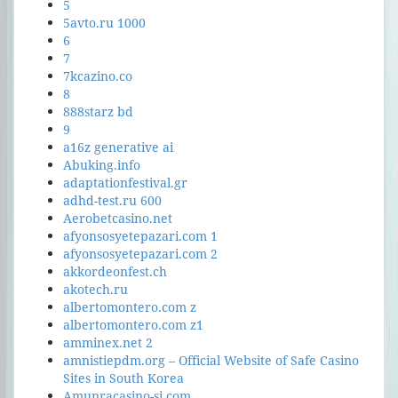
5
5avto.ru 1000
6
7
7kcazino.co
8
888starz bd
9
a16z generative ai
Abuking.info
adaptationfestival.gr
adhd-test.ru 600
Aerobetcasino.net
afyonsosyetepazari.com 1
afyonsosyetepazari.com 2
akkordeonfest.ch
akotech.ru
albertomontero.com z
albertomontero.com z1
amminex.net 2
amnistiepdm.org – Official Website of Safe Casino
Sites in South Korea
Amunracasino-si.com