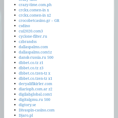
crazy-time.com.ph
crckx.comen-in x
crckx.comen-in x2
crocobetcasino.gr – GR
csdino
cui2020.com3
cyclone-filter.ru
czbrandss
dallaspalms.com
dallaspalms.com1z
dansk-russia.ru 500
dbbet.co.tz z1
dbbet.co.tz z3
dbbet.co.tzen-tz x
dbbet.co.tzen-tz x1
deryalifikirler.com
diarioph.com.ar z2
digilabglobal.com1
digitalgmu.ru 500
digtory.se
Divaspin-casino.com
Djaro.pl