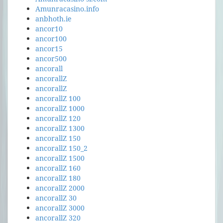
Amunracasino.info
anbhoth.ie
ancor10
ancor100
ancor15
ancor500
ancorall
ancorallZ
ancorallZ
ancorallZ 100
ancorallZ 1000
ancorallZ 120
ancorallZ 1300
ancorallZ 150
ancorallZ 150_2
ancorallZ 1500
ancorallZ 160
ancorallZ 180
ancorallZ 2000
ancorallZ 30
ancorallZ 3000
ancorallZ 320