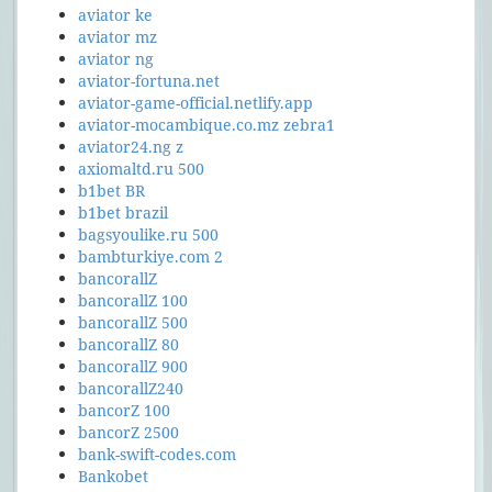
aviator ke
aviator mz
aviator ng
aviator-fortuna.net
aviator-game-official.netlify.app
aviator-mocambique.co.mz zebra1
aviator24.ng z
axiomaltd.ru 500
b1bet BR
b1bet brazil
bagsyoulike.ru 500
bambturkiye.com 2
bancorallZ
bancorallZ 100
bancorallZ 500
bancorallZ 80
bancorallZ 900
bancorallZ240
bancorZ 100
bancorZ 2500
bank-swift-codes.com
Bankobet