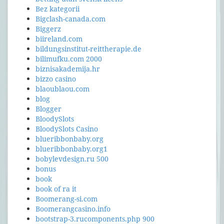
Bez kategorii
Bigclash-canada.com
Biggerz
biireland.com
bildungsinstitut-reittherapie.de
bilimufku.com 2000
biznisakademija.hr
bizzo casino
blaoublaou.com
blog
Blogger
BloodySlots
BloodySlots Casino
blueribbonbaby.org
blueribbonbaby.org1
bobylevdesign.ru 500
bonus
book
book of ra it
Boomerang-si.com
Boomerangcasino.info
bootstrap-3.rucomponents.php 900