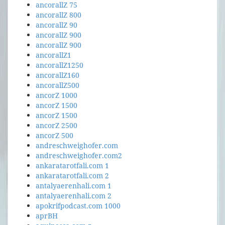
ancorallZ 75
ancorallZ 800
ancorallZ 90
ancorallZ 900
ancorallZ 900
ancorallZ1
ancorallZ1250
ancorallZ160
ancorallZ500
ancorZ 1000
ancorZ 1500
ancorZ 1500
ancorZ 2500
ancorZ 500
andreschweighofer.com
andreschweighofer.com2
ankaratarotfali.com 1
ankaratarotfali.com 2
antalyaerenhali.com 1
antalyaerenhali.com 2
apokrifpodcast.com 1000
aprBH