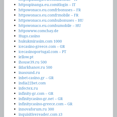
httpsspinanga.eu.comitlogin – IT
httpswonaco.eu.comfrbonuses – FR
httpswonaco.eu.comfrmobile – FR
httpswonaco.eu.comhubonuses – HU
httpswonaco.eu.comhumobile – HU
httpswww.comchay.de
Hugo.casino
hukukmirasim.com 1000
icecasino-greece.com – GR
icecasinoportugal.com – PT
iellow.pt
ihouse39.ru 500
ildarkhanov.ru 500
inasound.ru
inbet-casino.gr – GR
india22bet.com
infectex.ru
infinity-gr.com – GR
infinitycasino-gr.net – GR
infinitycasino-greece.com – GR
innovaforum.ru 300
inquisitivereader.com z3