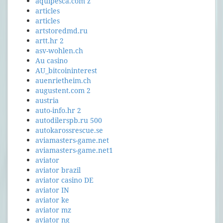
aquipesca.com z
articles
articles
artstoredmd.ru
artt.hr 2
asv-wohlen.ch
Au casino
AU_bitcoininterest
auenrietheim.ch
augustent.com 2
austria
auto-info.hr 2
autodilerspb.ru 500
autokarossrescue.se
aviamasters-game.net
aviamasters-game.net1
aviator
aviator brazil
aviator casino DE
aviator IN
aviator ke
aviator mz
aviator ng