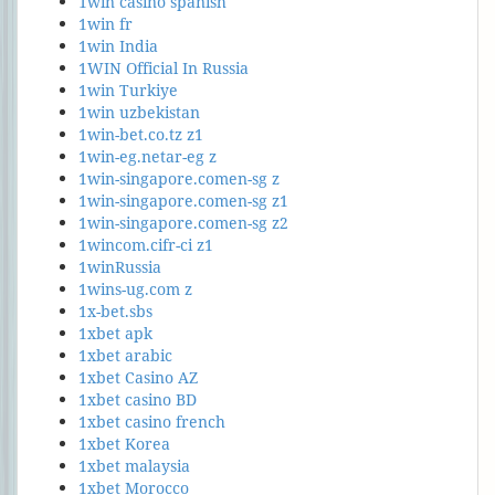
1win casino spanish
1win fr
1win India
1WIN Official In Russia
1win Turkiye
1win uzbekistan
1win-bet.co.tz z1
1win-eg.netar-eg z
1win-singapore.comen-sg z
1win-singapore.comen-sg z1
1win-singapore.comen-sg z2
1wincom.cifr-ci z1
1winRussia
1wins-ug.com z
1x-bet.sbs
1xbet apk
1xbet arabic
1xbet Casino AZ
1xbet casino BD
1xbet casino french
1xbet Korea
1xbet malaysia
1xbet Morocco