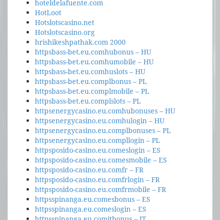
hoteldelafuente.com
HotLoot
Hotslotscasino.net
Hotslotscasino.org
hrishikeshpathak.com 2000
httpsbass-bet.eu.comhubonus – HU
httpsbass-bet.eu.comhumobile – HU
httpsbass-bet.eu.comhuslots – HU
httpsbass-bet.eu.complbonus – PL
httpsbass-bet.eu.complmobile – PL
httpsbass-bet.eu.complslots – PL
httpsenergycasino.eu.comhubonuses – HU
httpsenergycasino.eu.comhulogin – HU
httpsenergycasino.eu.complbonuses – PL
httpsenergycasino.eu.compllogin – PL
httpsposido-casino.eu.comeslogin – ES
httpsposido-casino.eu.comesmobile – ES
httpsposido-casino.eu.comfr – FR
httpsposido-casino.eu.comfrlogin – FR
httpsposido-casino.eu.comfrmobile – FR
httpsspinanga.eu.comesbonus – ES
httpsspinanga.eu.comeslogin – ES
httpsspinanga.eu.comitbonus – IT