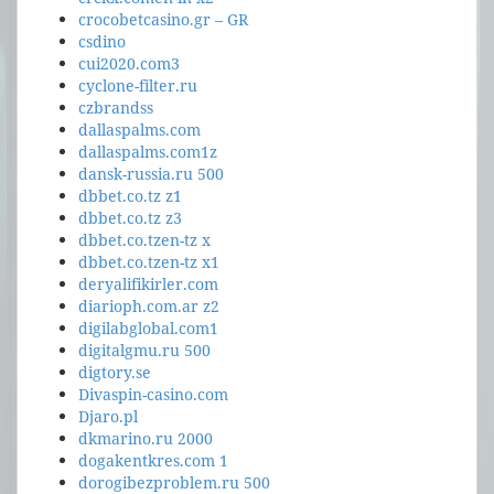
crocobetcasino.gr – GR
csdino
cui2020.com3
cyclone-filter.ru
czbrandss
dallaspalms.com
dallaspalms.com1z
dansk-russia.ru 500
dbbet.co.tz z1
dbbet.co.tz z3
dbbet.co.tzen-tz x
dbbet.co.tzen-tz x1
deryalifikirler.com
diarioph.com.ar z2
digilabglobal.com1
digitalgmu.ru 500
digtory.se
Divaspin-casino.com
Djaro.pl
dkmarino.ru 2000
dogakentkres.com 1
dorogibezproblem.ru 500