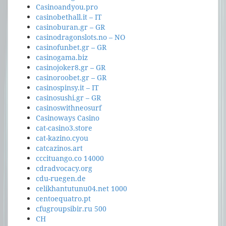
Casinoandyou.pro
casinobethall.it – IT
casinoburan.gr – GR
casinodragonslots.no – NO
casinofunbet.gr – GR
casinogama.biz
casinojoker8.gr – GR
casinoroobet.gr – GR
casinospinsy.it – IT
casinosushi.gr – GR
casinoswithneosurf
Casinoways Casino
cat-casino3.store
cat-kazino.cyou
catcazinos.art
cccituango.co 14000
cdradvocacy.org
cdu-ruegen.de
celikhantutunu04.net 1000
centoequatro.pt
cfugroupsibir.ru 500
CH