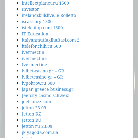
intellectplanet.ru 1500
Investor
irelandskillslive.ie Rolletto
iscass.org 1500
istekkitap.com 1500
IT Education
italyanmutfagihaftasi.com 2
itelefonchik.ru 500
ivermectin
ivermectina
Ivermectine
ivibet-casino.gr – GR
ivibetcasino.gr – GR
ivpokrov.ru 300
japan-greece-business.gr
Jeetcity casino schweiz
jeetsbuzz.com
jetton 23.09
Jetton KZ
Jetton RU
jetton ru 23.09
jk-yagoda.com.ua