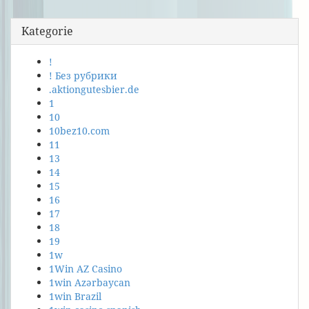
Kategorie
!
! Без рубрики
.aktiongutesbier.de
1
10
10bez10.com
11
13
14
15
16
17
18
19
1w
1Win AZ Casino
1win Azərbaycan
1win Brazil