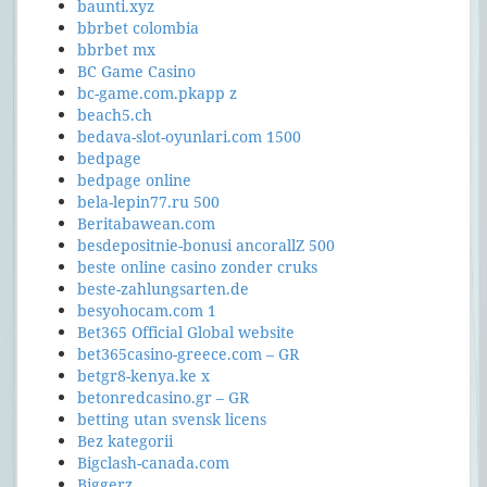
baunti.xyz
bbrbet colombia
bbrbet mx
BC Game Casino
bc-game.com.pkapp z
beach5.ch
bedava-slot-oyunlari.com 1500
bedpage
bedpage online
bela-lepin77.ru 500
Beritabawean.com
besdepositnie-bonusi ancorallZ 500
beste online casino zonder cruks
beste-zahlungsarten.de
besyohocam.com 1
Bet365 Official Global website
bet365casino-greece.com – GR
betgr8-kenya.ke x
betonredcasino.gr – GR
betting utan svensk licens
Bez kategorii
Bigclash-canada.com
Biggerz