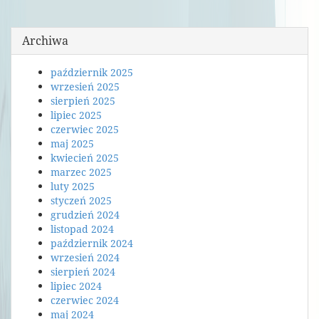
Archiwa
październik 2025
wrzesień 2025
sierpień 2025
lipiec 2025
czerwiec 2025
maj 2025
kwiecień 2025
marzec 2025
luty 2025
styczeń 2025
grudzień 2024
listopad 2024
październik 2024
wrzesień 2024
sierpień 2024
lipiec 2024
czerwiec 2024
maj 2024