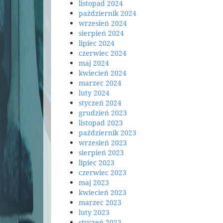
listopad 2024
październik 2024
wrzesień 2024
sierpień 2024
lipiec 2024
czerwiec 2024
maj 2024
kwiecień 2024
marzec 2024
luty 2024
styczeń 2024
grudzień 2023
listopad 2023
październik 2023
wrzesień 2023
sierpień 2023
lipiec 2023
czerwiec 2023
maj 2023
kwiecień 2023
marzec 2023
luty 2023
styczeń 2023