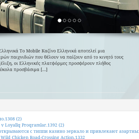
 Ελληνικά Το Mobile Καζίνο Ελληνικά αποτελεί μια
ερών παιχνιδιών που θέλουν να παίζουν από το κινητό τους
εξέλιξη, οι Ελληνικές πλατφόρμες προσφέρουν πλήθος
εύκολα προσβάσιμα […]
о.1308 (2)
 v Loyallq Proqramlar.1392 (2)
открываются с типпи казино зеркало и привлекают азартны
g Wild Chicken Road-Crossing Action.1332