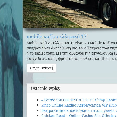
mobile καζίνο ελληνικά 17
Mobile Καζίνο Ελληνικά Τι είναι το Mobile Καζίνο
σύγχρονη και άνετη λύση για τους λάτρεις των τυχ
ή το tablet τους. Με την αυξανόμενη τεχνολογική 
παιχνιδιών, όπως φρουτάκια, Ρουλέτα και Πόκερ, 
Czytaj więcej
Ostatnie wpisy
– Бонус 150 000 KZT и 250 FS Olimp Казин
Pinco Online Kazino Azrbaycanda VIP Klub
Безграничные возможности для удачи 
Chicken Road – Online Casino Slot Offerin