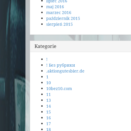
lipiec 2016
maj 2016
marzec 2016
październik 2015
sierpień 2015
Kategorie
!
! Без рубрики
.aktiongutesbier.de
1
10
10bez10.com
11
13
14
15
16
17
18