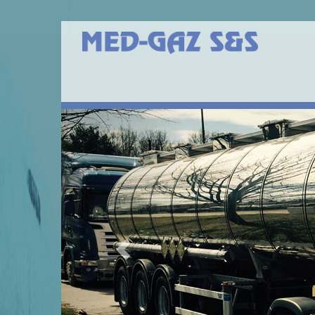
Previous