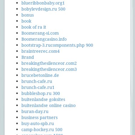
blueribbonbaby.org1
bobylevdesign.ru 500
bonus
book
book of ra it
Boomerang-si.com
Boomerangcasino.info
bootstrap-3.rucomponents.php 900
braintreerec.com4
Brand
breakingthesilenceor.com2
breakingthesilenceor.com3
brucebetonline.de
brunch-cafe.ru
brunch-cafe.ru1
bubbleshop.ru 300
buitenlandse goksites
buitenlandse online casino
buran-day.ru
business partners
buy-auto-spb.ru
camp-hockey.ru 500