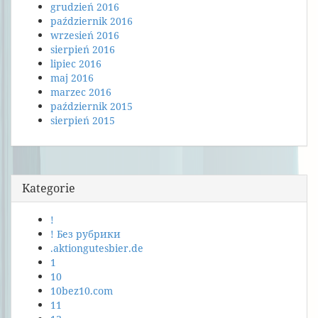
grudzień 2016
październik 2016
wrzesień 2016
sierpień 2016
lipiec 2016
maj 2016
marzec 2016
październik 2015
sierpień 2015
Kategorie
!
! Без рубрики
.aktiongutesbier.de
1
10
10bez10.com
11