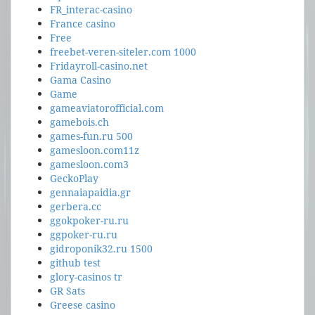
FR_interac-casino
France casino
Free
freebet-veren-siteler.com 1000
Fridayroll-casino.net
Gama Casino
Game
gameaviatorofficial.com
gamebois.ch
games-fun.ru 500
gamesloon.com11z
gamesloon.com3
GeckoPlay
gennaiapaidia.gr
gerbera.cc
ggokpoker-ru.ru
ggpoker-ru.ru
gidroponik32.ru 1500
github test
glory-casinos tr
GR Sats
Greese casino