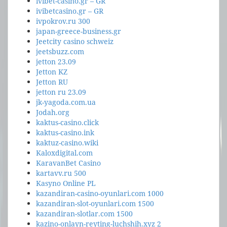
ivibet-casino.gr – GR
ivibetcasino.gr – GR
ivpokrov.ru 300
japan-greece-business.gr
Jeetcity casino schweiz
jeetsbuzz.com
jetton 23.09
Jetton KZ
Jetton RU
jetton ru 23.09
jk-yagoda.com.ua
Jodah.org
kaktus-casino.click
kaktus-casino.ink
kaktuz-casino.wiki
Kaloxdigital.com
KaravanBet Casino
kartavv.ru 500
Kasyno Online PL
kazandiran-casino-oyunlari.com 1000
kazandiran-slot-oyunlari.com 1500
kazandiran-slotlar.com 1500
kazino-onlayn-reyting-luchshih.xyz 2