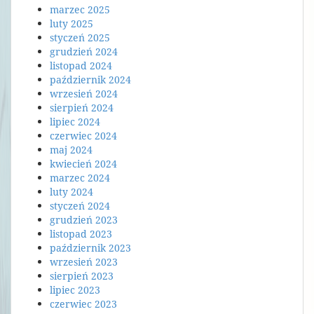
marzec 2025
luty 2025
styczeń 2025
grudzień 2024
listopad 2024
październik 2024
wrzesień 2024
sierpień 2024
lipiec 2024
czerwiec 2024
maj 2024
kwiecień 2024
marzec 2024
luty 2024
styczeń 2024
grudzień 2023
listopad 2023
październik 2023
wrzesień 2023
sierpień 2023
lipiec 2023
czerwiec 2023