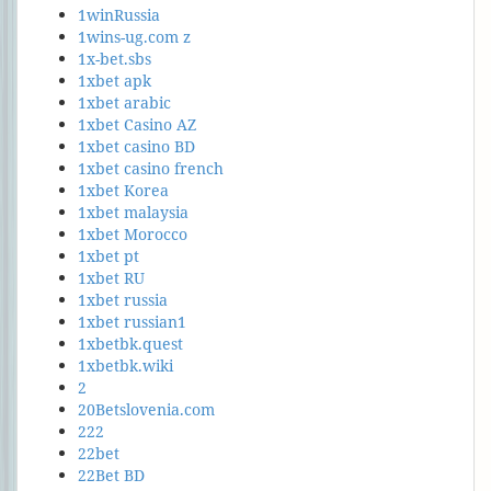
1winRussia
1wins-ug.com z
1x-bet.sbs
1xbet apk
1xbet arabic
1xbet Casino AZ
1xbet casino BD
1xbet casino french
1xbet Korea
1xbet malaysia
1xbet Morocco
1xbet pt
1xbet RU
1xbet russia
1xbet russian1
1xbetbk.quest
1xbetbk.wiki
2
20Betslovenia.com
222
22bet
22Bet BD