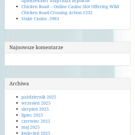
привлекают азартных игроков
Chicken Road – Online Casino Slot Offering Wild
Chicken Road-Crossing Action.1332
Stake Casino .5983
Najnowsze komentarze
Archiwa
październik 2025
wrzesień 2025
sierpień 2025
lipiec 2025
czerwiec 2025
maj 2025
kwiecień 2025