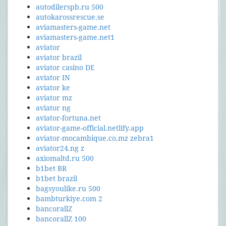
autodilerspb.ru 500
autokarossrescue.se
aviamasters-game.net
aviamasters-game.net1
aviator
aviator brazil
aviator casino DE
aviator IN
aviator ke
aviator mz
aviator ng
aviator-fortuna.net
aviator-game-official.netlify.app
aviator-mocambique.co.mz zebra1
aviator24.ng z
axiomaltd.ru 500
b1bet BR
b1bet brazil
bagsyoulike.ru 500
bambturkiye.com 2
bancorallZ
bancorallZ 100