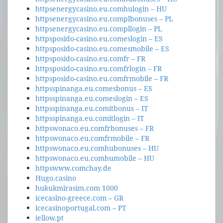
httpsenergycasino.eu.comhulogin – HU
httpsenergycasino.eu.complbonuses – PL
httpsenergycasino.eu.compllogin – PL
httpsposido-casino.eu.comeslogin – ES
httpsposido-casino.eu.comesmobile – ES
httpsposido-casino.eu.comfr – FR
httpsposido-casino.eu.comfrlogin – FR
httpsposido-casino.eu.comfrmobile – FR
httpsspinanga.eu.comesbonus – ES
httpsspinanga.eu.comeslogin – ES
httpsspinanga.eu.comitbonus – IT
httpsspinanga.eu.comitlogin – IT
httpswonaco.eu.comfrbonuses – FR
httpswonaco.eu.comfrmobile – FR
httpswonaco.eu.comhubonuses – HU
httpswonaco.eu.comhumobile – HU
httpswww.comchay.de
Hugo.casino
hukukmirasim.com 1000
icecasino-greece.com – GR
icecasinoportugal.com – PT
iellow.pt