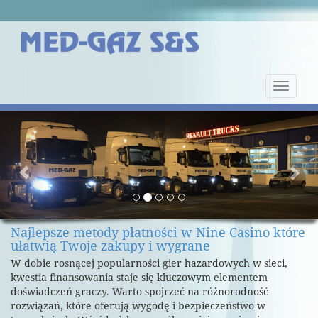
Nawiga
strony
Previous
Nex
Najlepsze metody płatności w Nine Casino które
ułatwią Twoje zakupy i wygrane
W dobie rosnącej popularności gier hazardowych w sieci,
kwestia finansowania staje się kluczowym elementem
doświadczeń graczy. Warto spojrzeć na różnorodność
rozwiązań, które oferują wygodę i bezpieczeństwo w