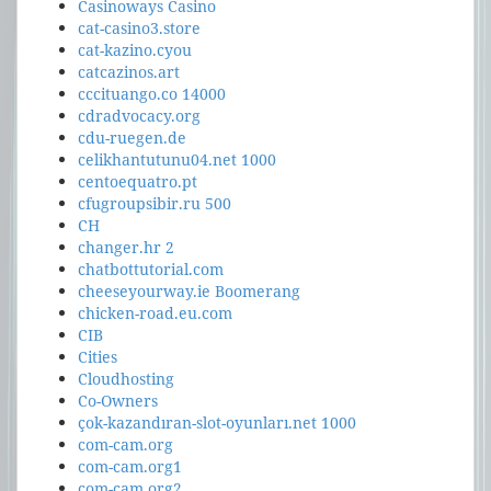
Casinoways Casino
cat-casino3.store
cat-kazino.cyou
catcazinos.art
cccituango.co 14000
cdradvocacy.org
cdu-ruegen.de
celikhantutunu04.net 1000
centoequatro.pt
cfugroupsibir.ru 500
CH
changer.hr 2
chatbottutorial.com
cheeseyourway.ie Boomerang
chicken-road.eu.com
CIB
Cities
Cloudhosting
Co-Owners
çok-kazandıran-slot-oyunları.net 1000
com-cam.org
com-cam.org1
com-cam.org2