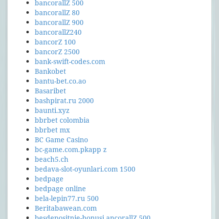
bancorallZ 500
bancorallZ 80
bancorallZ 900
bancorallZ240
bancorZ 100
bancorZ 2500
bank-swift-codes.com
Bankobet
bantu-bet.co.ao
Basaribet
bashpirat.ru 2000
baunti.xyz
bbrbet colombia
bbrbet mx
BC Game Casino
bc-game.com.pkapp z
beach5.ch
bedava-slot-oyunlari.com 1500
bedpage
bedpage online
bela-lepin77.ru 500
Beritabawean.com
besdepositnie-bonusi ancorallZ 500