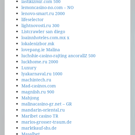
lastikizmir.com 500
lemoncasino-no.com – NO
lenovo-smart.ru 2000
lifeselector
lightnovosti.ru 300
Listcrawler san diego
loainnhoteles.com.mx x
lokalenizbor.mk
lovepang.ie Malina
luchshie-casino-rajting ancorallZ 500
luckhome.ru 2000
Luxury
lyakarnaval.ru 1000
machintech.ru
Mad-casinos.com
magniish.ru 900
Mahjong
malinacasino-gr.net – GR
mandarin-oriental.ru
Maribet casino TR
marios-grosser-traum.de
marktkauf-shs.de
Masalbet