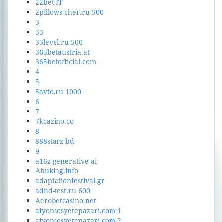
22bet IT
2pillows-cher.ru 500
3
33
33level.ru 500
365betaustria.at
365betofficial.com
4
5
5avto.ru 1000
6
7
7kcazino.co
8
888starz bd
9
a16z generative ai
Abuking.info
adaptationfestival.gr
adhd-test.ru 600
Aerobetcasino.net
afyonsosyetepazari.com 1
afyonsosyetepazari.com 2