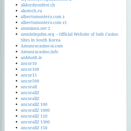
akkordeonfest.ch
akotech.ru
albertomontero.com z
albertomontero.com z1
amminex.net 2
amnistiepdm.org – Official Website of Safe Casino
Sites in South Korea
Amunracasino-si.com
Amunracasino.info
anbhoth.ie
ancor10
ancor100
ancor15
ancor500
ancorall
ancorallZ
ancorallZ
ancorallZ 100
ancorallZ 1000
ancorallZ 120
ancorallZ 1300
ancorallZ 150