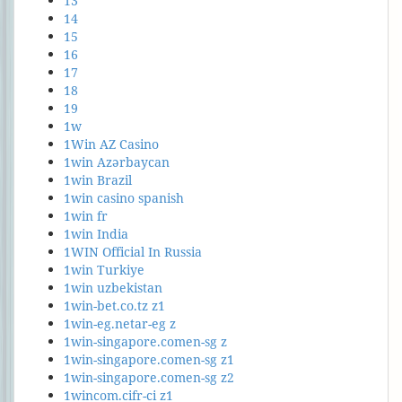
13
14
15
16
17
18
19
1w
1Win AZ Casino
1win Azərbaycan
1win Brazil
1win casino spanish
1win fr
1win India
1WIN Official In Russia
1win Turkiye
1win uzbekistan
1win-bet.co.tz z1
1win-eg.netar-eg z
1win-singapore.comen-sg z
1win-singapore.comen-sg z1
1win-singapore.comen-sg z2
1wincom.cifr-ci z1