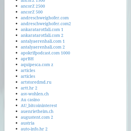
ancorZ 1500
ancorZ 2500
ancorZ 500
andreschweighofer.com
andreschweighofer.com2
ankaratarotfali.com 1
ankaratarotfali.com 2
antalyaerenhali.com 1
antalyaerenhali.com 2
apokrifpodcast.com 1000
aprBH
aquipesca.com z
articles
articles
artstoredmd.ru
artt.hr 2
asv-wohlen.ch
Au casino
AU_bitcoininterest
auenrietheim.ch
augustent.com 2
austria
auto-info.hr 2