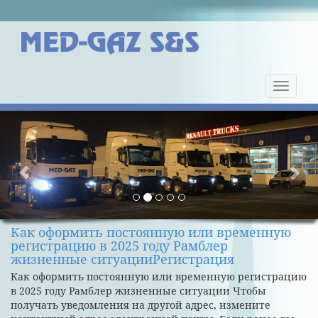
Nawiga
strony
Previous
Nex
Как оформить постоянную или временную
регистрацию в 2025 году Рамблер
жизненные ситуацииРегистрация
Как оформить постоянную или временную регистрацию
в 2025 году Рамблер жизненные ситуации Чтобы
получать уведомления на другой адрес, измените