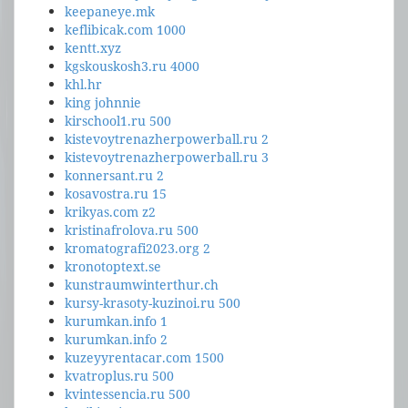
keepaneye.mk
keflibicak.com 1000
kentt.xyz
kgskouskosh3.ru 4000
khl.hr
king johnnie
kirschool1.ru 500
kistevoytrenazherpowerball.ru 2
kistevoytrenazherpowerball.ru 3
konnersant.ru 2
kosavostra.ru 15
krikyas.com z2
kristinafrolova.ru 500
kromatografi2023.org 2
kronotoptext.se
kunstraumwinterthur.ch
kursy-krasoty-kuzinoi.ru 500
kurumkan.info 1
kurumkan.info 2
kuzeyyrentacar.com 1500
kvatroplus.ru 500
kvintessencia.ru 500