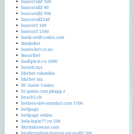
bancorallZ 500
bancorallZ 80
bancorallZ 900
bancorallZ240
bancorZ 100
bancorZ 2500
bank-swift-codes.com
Bankobet
bantu-bet.co.ao
Basaribet
bashpirat.ru 2000
baunti.xyz
bbrbet colombia
bbrbet mx
BC Game Casino
bc-game.com.pkapp z
beach5.ch
bedava-slot-oyunlari.com 1500
bedpage
bedpage online
bela-lepin77.ru 500
Beritabawean.com
besdepositnie-bonusi ancorallZ 500