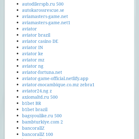
autodilerspb.ru 500
autokarossrescue.se
aviamasters-game.net
aviamasters-game.net1
aviator
aviator brazil
aviator casino DE
aviator IN
aviator ke
aviator mz
aviator ng
aviator-fortuna.net
aviator-game-official.netlify.app
aviator-mocambique.co.mz zebra1
aviator24.ng z
axiomaltd.ru 500
b1bet BR
b1bet brazil
bagsyoulike.ru 500
bambturkiye.com 2
bancorallZ
bancorallZ 100