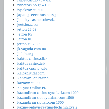
ivibet-casino.gr – GR
ivibetcasino.gr – GR
ivpokrov.ru 300
japan-greece-business.gr
Jeetcity casino schweiz
jeetsbuzz.com
jetton 23.09
Jetton KZ
Jetton RU
jetton ru 23.09
jk-yagoda.com.ua
Jodah.org
kaktus-casino.click
kaktus-casino.ink
kaktuz-casino.wiki
Kaloxdigital.com
KaravanBet Casino
kartavv.ru 500
Kasyno Online PL
kazandiran-casino-oyunlari.com 1000
kazandiran-slot-oyunlari.com 1500
kazandiran-slotlar.com 1500
kazino-onlayn-reyting-luchshih.xyz 2