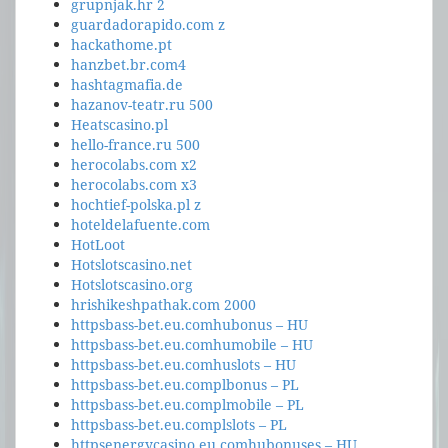
grupnjak.hr 2
guardadorapido.com z
hackathome.pt
hanzbet.br.com4
hashtagmafia.de
hazanov-teatr.ru 500
Heatscasino.pl
hello-france.ru 500
herocolabs.com x2
herocolabs.com x3
hochtief-polska.pl z
hoteldelafuente.com
HotLoot
Hotslotscasino.net
Hotslotscasino.org
hrishikeshpathak.com 2000
httpsbass-bet.eu.comhubonus – HU
httpsbass-bet.eu.comhumobile – HU
httpsbass-bet.eu.comhuslots – HU
httpsbass-bet.eu.complbonus – PL
httpsbass-bet.eu.complmobile – PL
httpsbass-bet.eu.complslots – PL
httpsenergycasino.eu.comhubonuses – HU