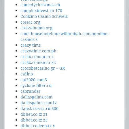
comedychristmas.ch
complexinvest.ru 170
Coolzino Casino Schweiz
cossac.org
cost-winemo.org
courthousehotelmurwillumbah.comauonline-
casinos z
crazy time
crazy-time.com.ph
crckx.comen-in x
crckx.comen-in x2
crocobetcasino.gr – GR
csdino
cui2020.com3
cyclone-filter.ru
czbrandss
dallaspalms.com
dallaspalms.com1z
dansk-russia.ru 500
dbbet.co.tz z1
dbbet.co.tz z3
dbbet.co.tzen-tz x