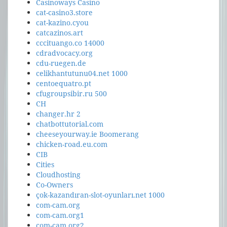
Casinoways Casino
cat-casino3.store
cat-kazino.cyou
catcazinos.art
cccituango.co 14000
cdradvocacy.org
cdu-ruegen.de
celikhantutunu04.net 1000
centoequatro.pt
cfugroupsibir.ru 500
CH
changer.hr 2
chatbottutorial.com
cheeseyourway.ie Boomerang
chicken-road.eu.com
CIB
Cities
Cloudhosting
Co-Owners
çok-kazandıran-slot-oyunları.net 1000
com-cam.org
com-cam.org1
com-cam.org2