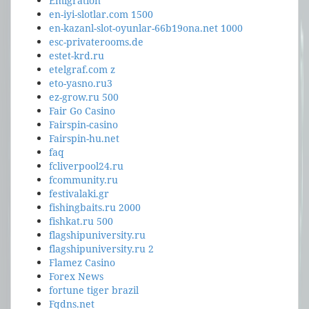
Emigration
en-iyi-slotlar.com 1500
en-kazanl-slot-oyunlar-66b19ona.net 1000
esc-privaterooms.de
estet-krd.ru
etelgraf.com z
eto-yasno.ru3
ez-grow.ru 500
Fair Go Casino
Fairspin-casino
Fairspin-hu.net
faq
fcliverpool24.ru
fcommunity.ru
festivalaki.gr
fishingbaits.ru 2000
fishkat.ru 500
flagshipuniversity.ru
flagshipuniversity.ru 2
Flamez Casino
Forex News
fortune tiger brazil
Fqdns.net