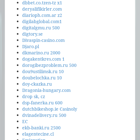
dbbet.co.tzen-tz x1
deryalifikirler.com
diarioph.com.ar z2
digilabglobal.com1
digitalgmu.ru 500
digtory.se
Divaspin-casino.com
Djaro.pl
dkmarino.ru 2000
dogakentkres.com 1
dorogibezproblem.ru 500
dou9ustilimsk.ru 10
doubelochka.ru 10
doy-ckazka.ru
Dragonia-hungary.com
drop sk, cz
dsp-fanerka.ru 600
dutchbikeshop.ie Casinoly
dvinadelivery.ru 500
EC
ekb-banki.ru 2500
elagentecine.cl