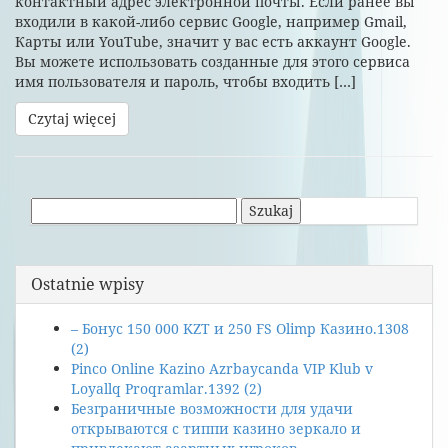
контактный адрес электронной почты. Если ранее вы
входили в какой-либо сервис Google, например Gmail,
Карты или YouTube, значит у вас есть аккаунт Google.
Вы можете использовать созданные для этого сервиса
имя пользователя и пароль, чтобы входить […]
Czytaj więcej
Szukaj:
Ostatnie wpisy
– Бонус 150 000 KZT и 250 FS Olimp Казино.1308
(2)
Pinco Online Kazino Azrbaycanda VIP Klub v
Loyallq Proqramlar.1392 (2)
Безграничные возможности для удачи
открываются с типпи казино зеркало и