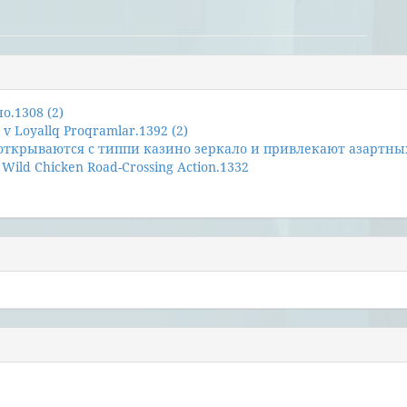
о.1308 (2)
 v Loyallq Proqramlar.1392 (2)
открываются с типпи казино зеркало и привлекают азартны
g Wild Chicken Road-Crossing Action.1332