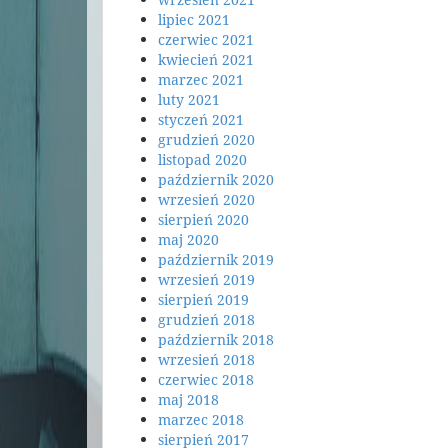
lipiec 2021
czerwiec 2021
kwiecień 2021
marzec 2021
luty 2021
styczeń 2021
grudzień 2020
listopad 2020
październik 2020
wrzesień 2020
sierpień 2020
maj 2020
październik 2019
wrzesień 2019
sierpień 2019
grudzień 2018
październik 2018
wrzesień 2018
czerwiec 2018
maj 2018
marzec 2018
sierpień 2017