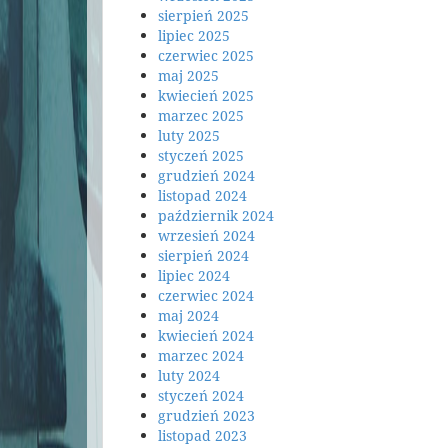
sierpień 2025
lipiec 2025
czerwiec 2025
maj 2025
kwiecień 2025
marzec 2025
luty 2025
styczeń 2025
grudzień 2024
listopad 2024
październik 2024
wrzesień 2024
sierpień 2024
lipiec 2024
czerwiec 2024
maj 2024
kwiecień 2024
marzec 2024
luty 2024
styczeń 2024
grudzień 2023
listopad 2023