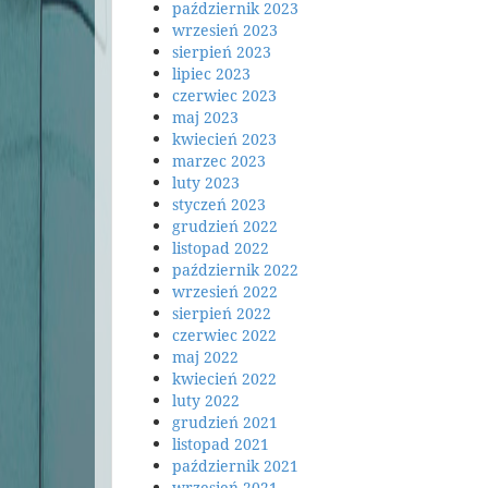
październik 2023
wrzesień 2023
sierpień 2023
lipiec 2023
czerwiec 2023
maj 2023
kwiecień 2023
marzec 2023
luty 2023
styczeń 2023
grudzień 2022
listopad 2022
październik 2022
wrzesień 2022
sierpień 2022
czerwiec 2022
maj 2022
kwiecień 2022
luty 2022
grudzień 2021
listopad 2021
październik 2021
wrzesień 2021