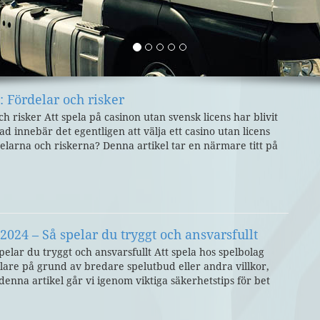
: Fördelar och risker
ch risker Att spela på casinon utan svensk licens har blivit
 innebär det egentligen att välja ett casino utan licens
delarna och riskerna? Denna artikel tar en närmare titt på
2024 – Så spelar du tryggt och ansvarsfullt
pelar du tryggt och ansvarsfullt Att spela hos spelbolag
elare på grund av bredare spelutbud eller andra villkor,
denna artikel går vi igenom viktiga säkerhetstips för bet