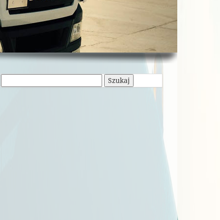
Szukaj: