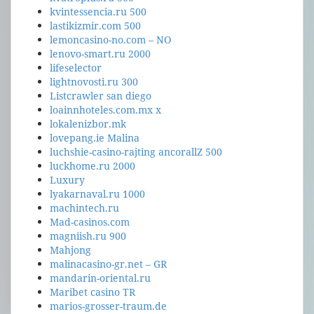
kvintessencia.ru 500
lastikizmir.com 500
lemoncasino-no.com – NO
lenovo-smart.ru 2000
lifeselector
lightnovosti.ru 300
Listcrawler san diego
loainnhoteles.com.mx x
lokalenizbor.mk
lovepang.ie Malina
luchshie-casino-rajting ancorallZ 500
luckhome.ru 2000
Luxury
lyakarnaval.ru 1000
machintech.ru
Mad-casinos.com
magniish.ru 900
Mahjong
malinacasino-gr.net – GR
mandarin-oriental.ru
Maribet casino TR
marios-grosser-traum.de