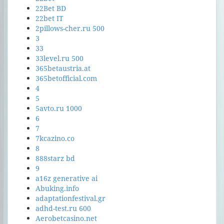
22Bet BD
22bet IT
2pillows-cher.ru 500
3
33
33level.ru 500
365betaustria.at
365betofficial.com
4
5
5avto.ru 1000
6
7
7kcazino.co
8
888starz bd
9
a16z generative ai
Abuking.info
adaptationfestival.gr
adhd-test.ru 600
Aerobetcasino.net