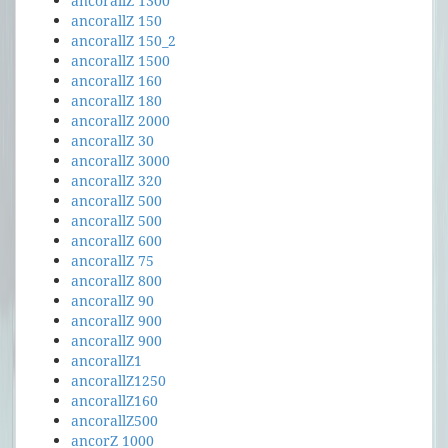
ancorallZ 1300
ancorallZ 150
ancorallZ 150_2
ancorallZ 1500
ancorallZ 160
ancorallZ 180
ancorallZ 2000
ancorallZ 30
ancorallZ 3000
ancorallZ 320
ancorallZ 500
ancorallZ 500
ancorallZ 600
ancorallZ 75
ancorallZ 800
ancorallZ 90
ancorallZ 900
ancorallZ 900
ancorallZ1
ancorallZ1250
ancorallZ160
ancorallZ500
ancorZ 1000