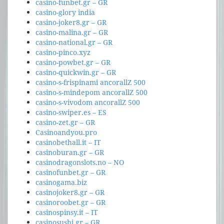
casino-funbet.gr – GR
casino-glory india
casino-joker8.gr – GR
casino-malina.gr – GR
casino-national.gr – GR
casino-pinco.xyz
casino-powbet.gr – GR
casino-quickwin.gr – GR
casino-s-frispinami ancorallZ 500
casino-s-mindepom ancorallZ 500
casino-s-vivodom ancorallZ 500
casino-swiper.es – ES
casino-zet.gr – GR
Casinoandyou.pro
casinobethall.it – IT
casinoburan.gr – GR
casinodragonslots.no – NO
casinofunbet.gr – GR
casinogama.biz
casinojoker8.gr – GR
casinoroobet.gr – GR
casinospinsy.it – IT
casinosushi.gr – GR