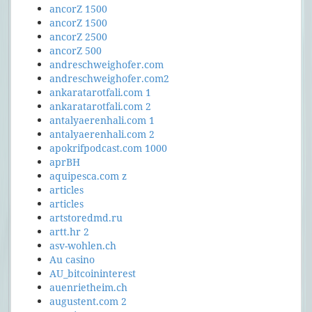
ancorZ 1500
ancorZ 1500
ancorZ 2500
ancorZ 500
andreschweighofer.com
andreschweighofer.com2
ankaratarotfali.com 1
ankaratarotfali.com 2
antalyaerenhali.com 1
antalyaerenhali.com 2
apokrifpodcast.com 1000
aprBH
aquipesca.com z
articles
articles
artstoredmd.ru
artt.hr 2
asv-wohlen.ch
Au casino
AU_bitcoininterest
auenrietheim.ch
augustent.com 2