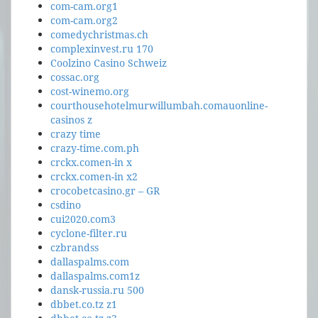
com-cam.org1
com-cam.org2
comedychristmas.ch
complexinvest.ru 170
Coolzino Casino Schweiz
cossac.org
cost-winemo.org
courthousehotelmurwillumbah.comauonline-
casinos z
crazy time
crazy-time.com.ph
crckx.comen-in x
crckx.comen-in x2
crocobetcasino.gr – GR
csdino
cui2020.com3
cyclone-filter.ru
czbrandss
dallaspalms.com
dallaspalms.com1z
dansk-russia.ru 500
dbbet.co.tz z1