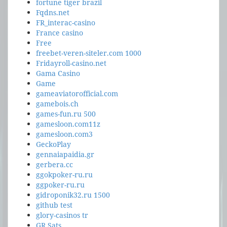
fortune tiger brazil
Fqdns.net
FR_interac-casino
France casino
Free
freebet-veren-siteler.com 1000
Fridayroll-casino.net
Gama Casino
Game
gameaviatorofficial.com
gamebois.ch
games-fun.ru 500
gamesloon.com11z
gamesloon.com3
GeckoPlay
gennaiapaidia.gr
gerbera.cc
ggokpoker-ru.ru
ggpoker-ru.ru
gidroponik32.ru 1500
github test
glory-casinos tr
GR Sats