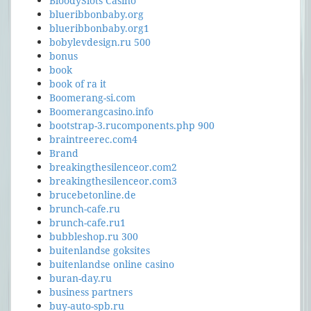
BloodySlots Casino
blueribbonbaby.org
blueribbonbaby.org1
bobylevdesign.ru 500
bonus
book
book of ra it
Boomerang-si.com
Boomerangcasino.info
bootstrap-3.rucomponents.php 900
braintreerec.com4
Brand
breakingthesilenceor.com2
breakingthesilenceor.com3
brucebetonline.de
brunch-cafe.ru
brunch-cafe.ru1
bubbleshop.ru 300
buitenlandse goksites
buitenlandse online casino
buran-day.ru
business partners
buy-auto-spb.ru