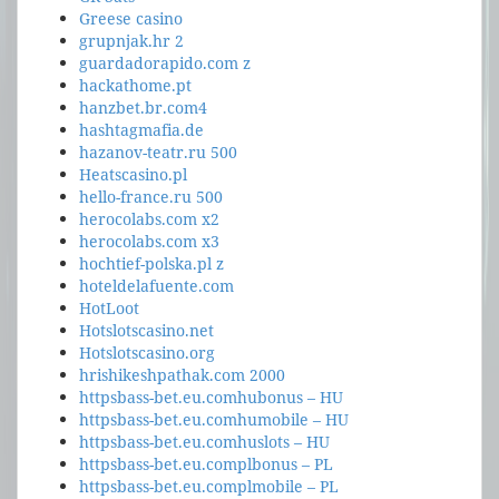
Greese casino
grupnjak.hr 2
guardadorapido.com z
hackathome.pt
hanzbet.br.com4
hashtagmafia.de
hazanov-teatr.ru 500
Heatscasino.pl
hello-france.ru 500
herocolabs.com x2
herocolabs.com x3
hochtief-polska.pl z
hoteldelafuente.com
HotLoot
Hotslotscasino.net
Hotslotscasino.org
hrishikeshpathak.com 2000
httpsbass-bet.eu.comhubonus – HU
httpsbass-bet.eu.comhumobile – HU
httpsbass-bet.eu.comhuslots – HU
httpsbass-bet.eu.complbonus – PL
httpsbass-bet.eu.complmobile – PL