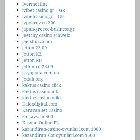
Ivermectine
ivibet-casino.gr – GR
ivibetcasino.gr – GR
ivpokrov.ru 300
japan-greece-business.gr
Jeetcity casino schweiz
jeetsbuzz.com
jetton 23.09
Jetton KZ
Jetton RU
jetton ru 23.09
jk-yagoda.com.ua
Jodah.org
kaktus-casino.click
kaktus-casino.ink
kaktuz-casino.wiki
Kaloxdigital.com
KaravanBet Casino
kartavv.ru 500
Kasyno Online PL
kazandiran-casino-oyunlari.com 1000
kazandiran-slot-oyunlari.com 1500