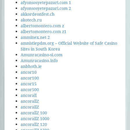
afyonsosyetepazari.com 1
afyonsosyetepazari.com 2
akkordeonfest.ch
akotech.ru
albertomontero.com z
albertomontero.com z1
amminex.net 2
amnistiepdm.org – Official Website of Safe Casino
Sites in South Korea
Amunracasino-si.com
Amunracasino.info
anbhoth.ie
ancor10
ancor100
ancor15
ancor500
ancorall
ancorallZ
ancorallZ
ancorallZ 100
ancorallZ 1000
ancorallZ 120