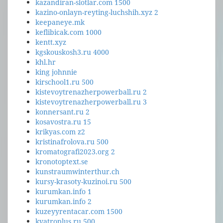
kazandiran-slotlar.com 1500
kazino-onlayn-reyting-luchshih.xyz 2
keepaneye.mk
keflibicak.com 1000
kentt.xyz
kgskouskosh3.ru 4000
khl.hr
king johnnie
kirschool1.ru 500
kistevoytrenazherpowerball.ru 2
kistevoytrenazherpowerball.ru 3
konnersant.ru 2
kosavostra.ru 15
krikyas.com z2
kristinafrolova.ru 500
kromatografi2023.org 2
kronotoptext.se
kunstraumwinterthur.ch
kursy-krasoty-kuzinoi.ru 500
kurumkan.info 1
kurumkan.info 2
kuzeyyrentacar.com 1500
kvatroplus.ru 500