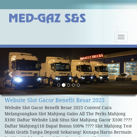
Nawiga
strony
Previous
Nex
Website Slot Gacor Benefit Besar 2025
Website Slot Gacor Benefit Besar 2025 Content Cara
Melangsungkan Slot Mahjong Gains All The Perks Mahjong
X100: Daftar Website Link Situs Slot Mahjong Gacor X100 ????
Daftar Mahjong118 Dapat Bonus 100% ???? Slot Mahjong Test
Main Gratis Tanpa Deposit Sekarang! Kenapa Harus Bermain