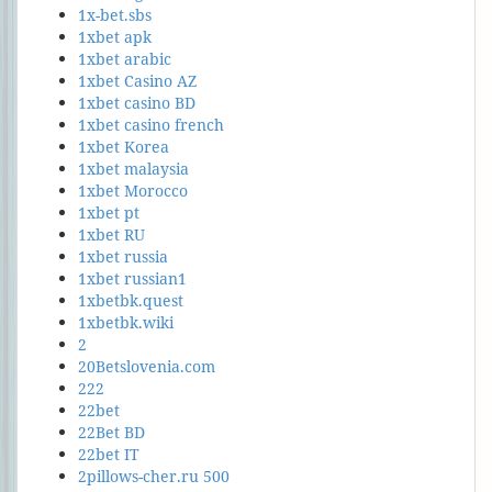
1x-bet.sbs
1xbet apk
1xbet arabic
1xbet Casino AZ
1xbet casino BD
1xbet casino french
1xbet Korea
1xbet malaysia
1xbet Morocco
1xbet pt
1xbet RU
1xbet russia
1xbet russian1
1xbetbk.quest
1xbetbk.wiki
2
20Betslovenia.com
222
22bet
22Bet BD
22bet IT
2pillows-cher.ru 500