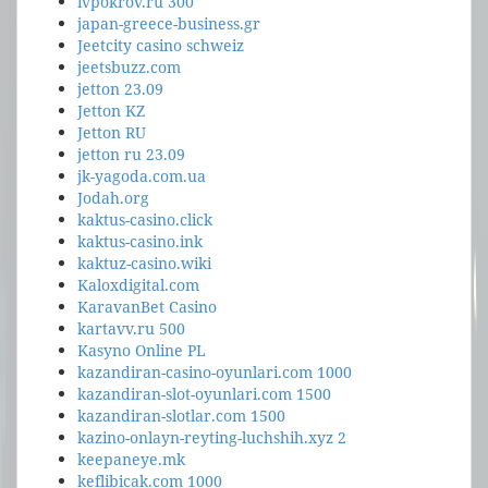
ivpokrov.ru 300
japan-greece-business.gr
Jeetcity casino schweiz
jeetsbuzz.com
jetton 23.09
Jetton KZ
Jetton RU
jetton ru 23.09
jk-yagoda.com.ua
Jodah.org
kaktus-casino.click
kaktus-casino.ink
kaktuz-casino.wiki
Kaloxdigital.com
KaravanBet Casino
kartavv.ru 500
Kasyno Online PL
kazandiran-casino-oyunlari.com 1000
kazandiran-slot-oyunlari.com 1500
kazandiran-slotlar.com 1500
kazino-onlayn-reyting-luchshih.xyz 2
keepaneye.mk
keflibicak.com 1000