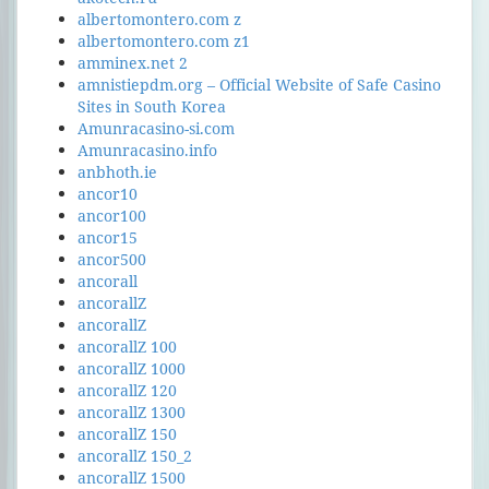
albertomontero.com z
albertomontero.com z1
amminex.net 2
amnistiepdm.org – Official Website of Safe Casino
Sites in South Korea
Amunracasino-si.com
Amunracasino.info
anbhoth.ie
ancor10
ancor100
ancor15
ancor500
ancorall
ancorallZ
ancorallZ
ancorallZ 100
ancorallZ 1000
ancorallZ 120
ancorallZ 1300
ancorallZ 150
ancorallZ 150_2
ancorallZ 1500