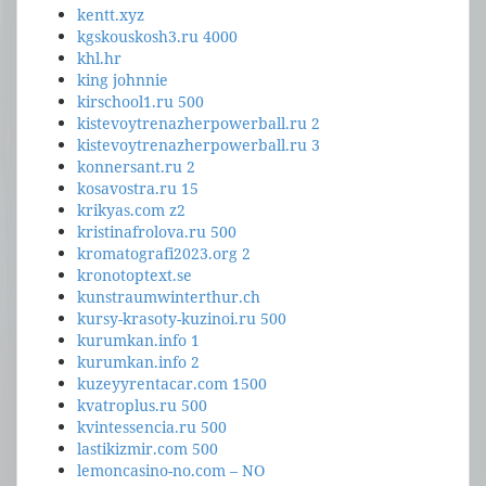
kentt.xyz
kgskouskosh3.ru 4000
khl.hr
king johnnie
kirschool1.ru 500
kistevoytrenazherpowerball.ru 2
kistevoytrenazherpowerball.ru 3
konnersant.ru 2
kosavostra.ru 15
krikyas.com z2
kristinafrolova.ru 500
kromatografi2023.org 2
kronotoptext.se
kunstraumwinterthur.ch
kursy-krasoty-kuzinoi.ru 500
kurumkan.info 1
kurumkan.info 2
kuzeyyrentacar.com 1500
kvatroplus.ru 500
kvintessencia.ru 500
lastikizmir.com 500
lemoncasino-no.com – NO