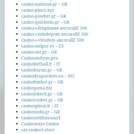
casino-national.gr – GR
casino-pinco.xyz
casino-powbet.gr – GR
casino-quickwin.gr – GR
casino-s-frispinami ancorallZ 500
casino-s-mindepom ancorallZ 500
casino-s-vivodom ancorallZ 500
casino-swiper.es – ES
casino-zet.gr – GR
Casinoandyou.pro
casinobethall.it – IT
casinoburan.gr – GR
casinodragonslots.no – NO
casinofunbet.gr – GR
casinogama.biz
casinojoker8.gr – GR
casinoroobet.gr – GR
casinospinsy.it – IT
casinosushi.gr – GR
casinoswithneosurf
Casinoways Casino
cat-casino3.store