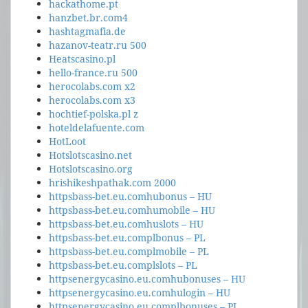
hackathome.pt
hanzbet.br.com4
hashtagmafia.de
hazanov-teatr.ru 500
Heatscasino.pl
hello-france.ru 500
herocolabs.com x2
herocolabs.com x3
hochtief-polska.pl z
hoteldelafuente.com
HotLoot
Hotslotscasino.net
Hotslotscasino.org
hrishikeshpathak.com 2000
httpsbass-bet.eu.comhubonus – HU
httpsbass-bet.eu.comhumobile – HU
httpsbass-bet.eu.comhuslots – HU
httpsbass-bet.eu.complbonus – PL
httpsbass-bet.eu.complmobile – PL
httpsbass-bet.eu.complslots – PL
httpsenergycasino.eu.comhubonuses – HU
httpsenergycasino.eu.comhulogin – HU
httpsenergycasino.eu.complbonuses – PL