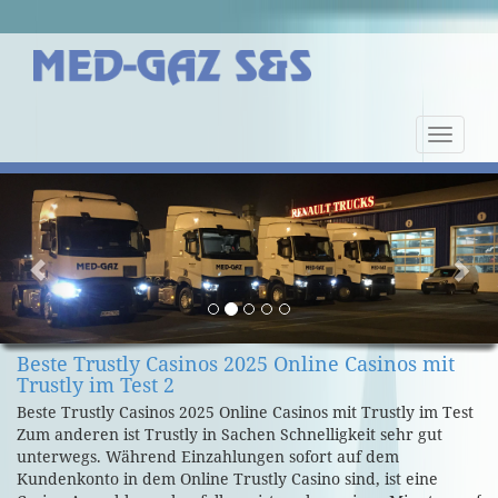
Nawiga
strony
Previous
Nex
Beste Trustly Casinos 2025 Online Casinos mit
Trustly im Test 2
Beste Trustly Casinos 2025 Online Casinos mit Trustly im Test
Zum anderen ist Trustly in Sachen Schnelligkeit sehr gut
unterwegs. Während Einzahlungen sofort auf dem
Kundenkonto in dem Online Trustly Casino sind, ist eine