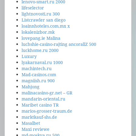
lenovo-smart.ru 2000
lifeselector
lightnovosti.ru 300
Listcrawler san diego
loainnhoteles.com.mx x
lokalenizbor.mk
lovepang.ie Malina
luchshie-casino-rajting ancorallZ 500
luckhome.ru 2000
Luxury
lyakarnaval.ru 1000
machintech.ru
Mad-casinos.com
magniish.ru 900
Mahjong
malinacasino-gr.net – GR
mandarin-oriental.ru
Maribet casino TR
marios-grosser-traum.de
marktkauf-shs.de
Masalbet
Maxi reviewe
md-moskva.ru 500