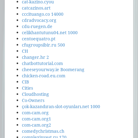
cat-kazino.cyou
catcazinos.art
cccituango.co 14000
cdradvocacy.org
cdu-ruegen.de
celikhantutunu04.net 1000
centoequatro.pt
cfugroupsibir.ru 500
CH
changer.hr 2
chatbottutorial.com
cheeseyourway.ie Boomerang
chicken-road.eu.com
CIB
Cities
Cloudhosting
Co-Owners
çok-kazandıran-slot-oyunları.net 1000
com-cam.org
com-cam.org1
com-cam.org2
comedychristmas.ch
complexinvest.ru 170