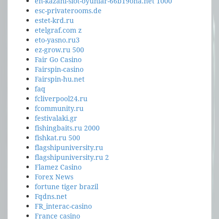
en-kazanl-slot-oyunlar-66b19ona.net 1000
esc-privaterooms.de
estet-krd.ru
etelgraf.com z
eto-yasno.ru3
ez-grow.ru 500
Fair Go Casino
Fairspin-casino
Fairspin-hu.net
faq
fcliverpool24.ru
fcommunity.ru
festivalaki.gr
fishingbaits.ru 2000
fishkat.ru 500
flagshipuniversity.ru
flagshipuniversity.ru 2
Flamez Casino
Forex News
fortune tiger brazil
Fqdns.net
FR_interac-casino
France casino