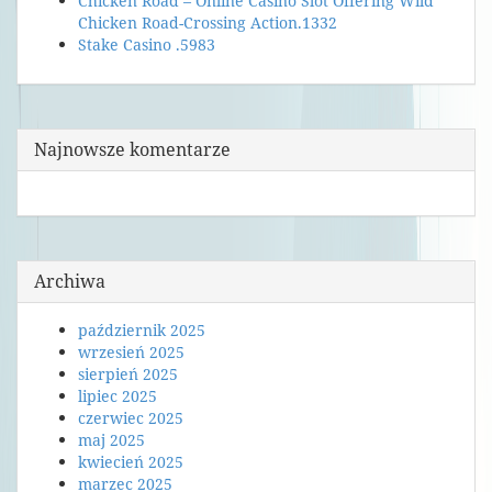
Chicken Road – Online Casino Slot Offering Wild
Chicken Road-Crossing Action.1332
Stake Casino .5983
Najnowsze komentarze
Archiwa
październik 2025
wrzesień 2025
sierpień 2025
lipiec 2025
czerwiec 2025
maj 2025
kwiecień 2025
marzec 2025