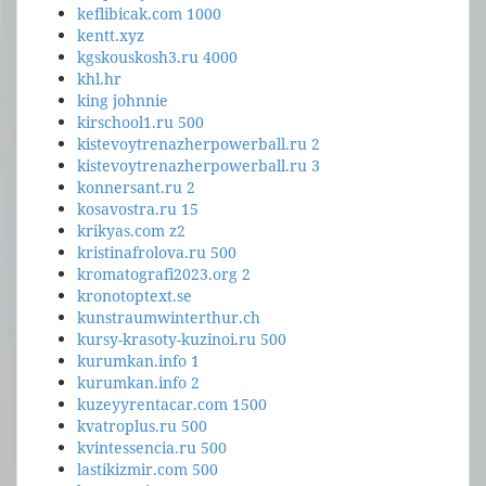
keflibicak.com 1000
kentt.xyz
kgskouskosh3.ru 4000
khl.hr
king johnnie
kirschool1.ru 500
kistevoytrenazherpowerball.ru 2
kistevoytrenazherpowerball.ru 3
konnersant.ru 2
kosavostra.ru 15
krikyas.com z2
kristinafrolova.ru 500
kromatografi2023.org 2
kronotoptext.se
kunstraumwinterthur.ch
kursy-krasoty-kuzinoi.ru 500
kurumkan.info 1
kurumkan.info 2
kuzeyyrentacar.com 1500
kvatroplus.ru 500
kvintessencia.ru 500
lastikizmir.com 500