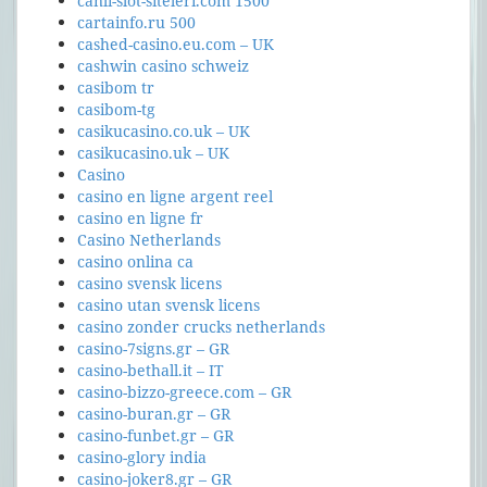
canli-slot-siteleri.com 1500
cartainfo.ru 500
cashed-casino.eu.com – UK
cashwin casino schweiz
casibom tr
casibom-tg
casikucasino.co.uk – UK
casikucasino.uk – UK
Casino
casino en ligne argent reel
casino en ligne fr
Casino Netherlands
casino onlina ca
casino svensk licens
casino utan svensk licens
casino zonder crucks netherlands
casino-7signs.gr – GR
casino-bethall.it – IT
casino-bizzo-greece.com – GR
casino-buran.gr – GR
casino-funbet.gr – GR
casino-glory india
casino-joker8.gr – GR