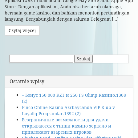
Aplikasi 1XBET tidak ada di Google Play Store atau Apple App
Store. Dengan aplikasi ini, Anda bisa bertaruh olahraga,
bermain game kasino, dan bahkan menonton pertandingan
langsung. Bergabunglah dengan saluran Telegram […]
Czytaj więcej
Szukaj:
Ostatnie wpisy
– Бонус 150 000 KZT и 250 FS Olimp Казино.1308
(2)
Pinco Online Kazino Azrbaycanda VIP Klub v
Loyallq Proqramlar.1392 (2)
Безграничные возможности для удачи
открываются с типпи казино зеркало и
привлекают азартных игроков