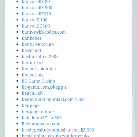
bancorallZ 80
bancorallZ 900
bancorallZ240
bancorZ 100
bancorZ 2500
bank-swift-codes.com
Bankobet
bantu-bet.co.ao
Basaribet
bashpirat.ru 2000
baunti.xyz
bbrbet colombia
bbrbet mx
BC Game Casino
bc-game.com.pkapp z
beach5.ch
bedava-slot-oyunlari.com 1500
bedpage
bedpage online
bela-lepin77.ru 500
Beritabawean.com
besdepositnie-bonusi ancorallZ 500
beste online casino zonder cruks