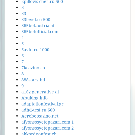
2pillows-cher.ru 500
3
33
33level.ru 500
365betaustria.at
365betofficial.com
4
5
5avto.ru 1000
6
7
7kcazino.co
8
888starz bd
9
a16z generative ai
Abuking.info
adaptationfestival.gr
adhd-test.ru 600
Aerobetcasino.net
afyonsosyetepazari.com 1
afyonsosyetepazari.com 2
akkordeonfest.ch