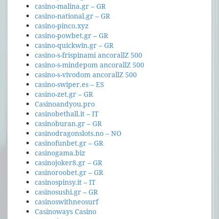
casino-malina.gr – GR
casino-national.gr – GR
casino-pinco.xyz
casino-powbet.gr – GR
casino-quickwin.gr – GR
casino-s-frispinami ancorallZ 500
casino-s-mindepom ancorallZ 500
casino-s-vivodom ancorallZ 500
casino-swiper.es – ES
casino-zet.gr – GR
Casinoandyou.pro
casinobethall.it – IT
casinoburan.gr – GR
casinodragonslots.no – NO
casinofunbet.gr – GR
casinogama.biz
casinojoker8.gr – GR
casinoroobet.gr – GR
casinospinsy.it – IT
casinosushi.gr – GR
casinoswithneosurf
Casinoways Casino