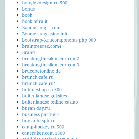
bobylevdesign.ru 500
bonus
book
book of ra it
Boomerang-si.com
Boomerangcasino.info
bootstrap-3.rucomponents.php 900
braintreerec.com4
Brand
breakingthesilenceor.com2
breakingthesilenceor.com3
brucebetonline.de
brunch-cafe.ru
brunch-cafe.ru1
bubbleshop.ru 300
buitenlandse goksites
buitenlandse online casino
buran-day.ru
business partners
buy-auto-spb.ru
camp-hockey.ru 500
caneraker.com 1500