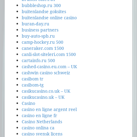
bubbleshop.ru 300
buitenlandse goksites
buitenlandse online casino
buran-day.ru
business partners
buy-auto-spb.ru
camp-hockey.ru 500
caneraker.com 1500
canli-slot-siteleri.com 1500
cartainfo.ru 500
cashed-casino.eu.com – UK
cashwin casino schweiz
casibom tr
casibom-tg
casikucasino.co.uk – UK
casikucasino.uk – UK
Casino
casino en ligne argent reel
casino en ligne fr
Casino Netherlands
casino onlina ca
casino svensk licens