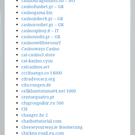
casinodragonslots.no – NO
casinofunbet.gr – GR
casinogama.biz
casinojoker8.gr – GR
casinoroobet.gr – GR
casinospinsy.it – IT
casinosushi.gr – GR
casinoswithneosurf
Casinoways Casino
cat-casino3.store
cat-kazino.cyou
catcazinos.art
cccituango.co 14000
cdradvocacy.org
cdu-ruegen.de
celikhantutunu04.net 1000
centoequatro.pt
cfugroupsibir.ru 500
CH
changer.hr 2
chatbottutorial.com
cheeseyourway.ie Boomerang
chicken-road.eu.com