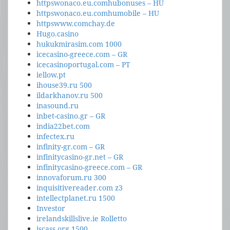
httpswonaco.eu.comhubonuses – HU
httpswonaco.eu.comhumobile – HU
httpswww.comchay.de
Hugo.casino
hukukmirasim.com 1000
icecasino-greece.com – GR
icecasinoportugal.com – PT
iellow.pt
ihouse39.ru 500
ildarkhanov.ru 500
inasound.ru
inbet-casino.gr – GR
india22bet.com
infectex.ru
infinity-gr.com – GR
infinitycasino-gr.net – GR
infinitycasino-greece.com – GR
innovaforum.ru 300
inquisitivereader.com z3
intellectplanet.ru 1500
Investor
irelandskillslive.ie Rolletto
iscass.org 1500