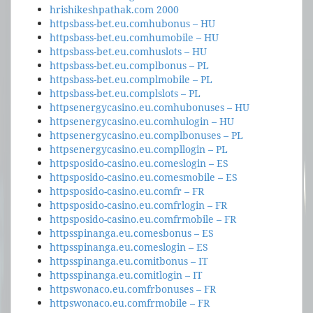
hrishikeshpathak.com 2000
httpsbass-bet.eu.comhubonus – HU
httpsbass-bet.eu.comhumobile – HU
httpsbass-bet.eu.comhuslots – HU
httpsbass-bet.eu.complbonus – PL
httpsbass-bet.eu.complmobile – PL
httpsbass-bet.eu.complslots – PL
httpsenergycasino.eu.comhubonuses – HU
httpsenergycasino.eu.comhulogin – HU
httpsenergycasino.eu.complbonuses – PL
httpsenergycasino.eu.compllogin – PL
httpsposido-casino.eu.comeslogin – ES
httpsposido-casino.eu.comesmobile – ES
httpsposido-casino.eu.comfr – FR
httpsposido-casino.eu.comfrlogin – FR
httpsposido-casino.eu.comfrmobile – FR
httpsspinanga.eu.comesbonus – ES
httpsspinanga.eu.comeslogin – ES
httpsspinanga.eu.comitbonus – IT
httpsspinanga.eu.comitlogin – IT
httpswonaco.eu.comfrbonuses – FR
httpswonaco.eu.comfrmobile – FR