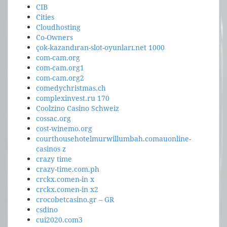
CIB
Cities
Cloudhosting
Co-Owners
çok-kazandıran-slot-oyunları.net 1000
com-cam.org
com-cam.org1
com-cam.org2
comedychristmas.ch
complexinvest.ru 170
Coolzino Casino Schweiz
cossac.org
cost-winemo.org
courthousehotelmurwillumbah.comauonline-
casinos z
crazy time
crazy-time.com.ph
crckx.comen-in x
crckx.comen-in x2
crocobetcasino.gr – GR
csdino
cui2020.com3