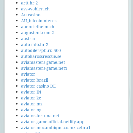
artt.hr 2
asv-wohlen.ch
Au casino
AU_bitcoininterest
auenrietheim.ch
augustent.com 2
austria
auto-info.hr 2
autodilerspb.ru 500
autokarossrescue.se
aviamasters-game.net
aviamasters-game.net1
aviator
aviator brazil
aviator casino DE
aviator IN
aviator ke
aviator mz
aviator ng
aviator-fortuna.net
aviator-game-official.netlify.app
aviator-mocambique.co.mz zebra1