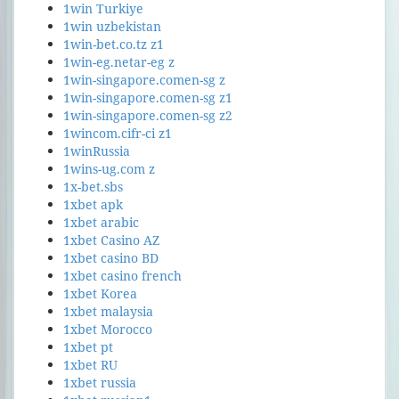
1win Turkiye
1win uzbekistan
1win-bet.co.tz z1
1win-eg.netar-eg z
1win-singapore.comen-sg z
1win-singapore.comen-sg z1
1win-singapore.comen-sg z2
1wincom.cifr-ci z1
1winRussia
1wins-ug.com z
1x-bet.sbs
1xbet apk
1xbet arabic
1xbet Casino AZ
1xbet casino BD
1xbet casino french
1xbet Korea
1xbet malaysia
1xbet Morocco
1xbet pt
1xbet RU
1xbet russia