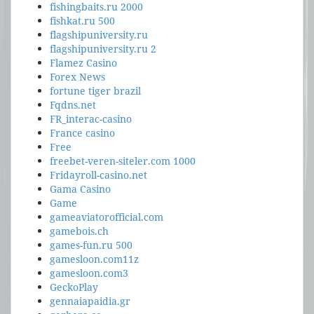
fishingbaits.ru 2000
fishkat.ru 500
flagshipuniversity.ru
flagshipuniversity.ru 2
Flamez Casino
Forex News
fortune tiger brazil
Fqdns.net
FR_interac-casino
France casino
Free
freebet-veren-siteler.com 1000
Fridayroll-casino.net
Gama Casino
Game
gameaviatorofficial.com
gamebois.ch
games-fun.ru 500
gamesloon.com11z
gamesloon.com3
GeckoPlay
gennaiapaidia.gr