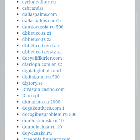
cyclone-filter.ru
czbrandss
dallaspalms.com
dallaspalms.com1z
dansk-russia.ru 500
dbbet.co.tz z1
dbbet.co.tz z3
dbbet.co.tzen-tz x
dbbet.co.tzen-tz x1
deryalifikirler.com
diarioph.com.ar z2
digilabglobal.com1
digitalgmu.ru 500
digtory.se
Divaspin-casino.com
Djaro.pl
dkmarino.ru 2000
dogakentkres.com 1
dorogibezproblem.ru 500
dou9ustilimsk.ru 10
doubelochka.ru 10
doy-ckazka.ru
Dragonia-hungary.com