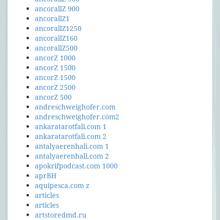
ancorallZ 900
ancorallZ1
ancorallZ1250
ancorallZ160
ancorallZ500
ancorZ 1000
ancorZ 1500
ancorZ 1500
ancorZ 2500
ancorZ 500
andreschweighofer.com
andreschweighofer.com2
ankaratarotfali.com 1
ankaratarotfali.com 2
antalyaerenhali.com 1
antalyaerenhali.com 2
apokrifpodcast.com 1000
aprBH
aquipesca.com z
articles
articles
artstoredmd.ru