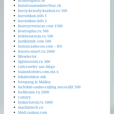
kronotoptext.se
kunstraumwinterthur.ch
kursy-krasoty-kuzinoi.ru 500
kurumkan.info 1
kurumkan.info 2
kuzeyyrentacar.com 1500
kvatroplus.ru 500
kvintessencia.ru 500
lastikizmir.com 500
lemoncasino-no.com – NO
lenovo-smart.ru 2000
lifeselector
lightnovosti.ru 300
Listcrawler san diego
loainnhoteles.com.mx x
lokalenizbor.mk
lovepang.ie Malina
luchshie-casino-rajting ancorallZ 500
luckhome.ru 2000
Luxury
lyakarnaval.ru 1000
machintech.ru
Mad-casinos.com