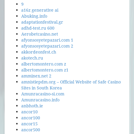
9
a16z generative ai
Abuking.info
adaptationfestival.gr
adhd-test.ru 600
Aerobetcasino.net
afyonsosyetepazari.com 1
afyonsosyetepazari.com 2
akkordeonfest.ch
akotech.ru
albertomontero.com z
albertomontero.com z1
amminex.net 2
amnistiepdm.org – Official Website of Safe Casino
Sites in South Korea
Amunracasino-si.com
Amunracasino.info
anbhoth.ie
ancor10
ancor100
ancor15
ancor500