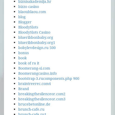
biznisakademija.hr
bizzo casino
blaoublaou.com
blog
Blogger
BloodySlots
BloodySlots Casino
blueribbonbaby.org
blueribbonbaby.org1
bobylevdesign.ru 500
bonus
book
book of ra it
Boomerang-si.com
Boomerangcasino.info
bootstrap-3.rucomponents.php 900
braintreerec.com4
Brand
breakingthesilenceor.com2
breakingthesilenceor.com3
brucebetonline.de
brunch-cafe.ru
brunch-cafe.ru1