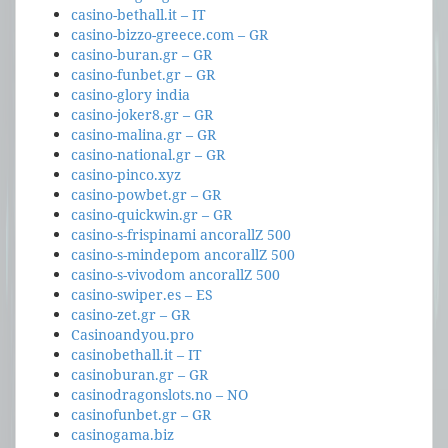
casino-bethall.it – IT
casino-bizzo-greece.com – GR
casino-buran.gr – GR
casino-funbet.gr – GR
casino-glory india
casino-joker8.gr – GR
casino-malina.gr – GR
casino-national.gr – GR
casino-pinco.xyz
casino-powbet.gr – GR
casino-quickwin.gr – GR
casino-s-frispinami ancorallZ 500
casino-s-mindepom ancorallZ 500
casino-s-vivodom ancorallZ 500
casino-swiper.es – ES
casino-zet.gr – GR
Casinoandyou.pro
casinobethall.it – IT
casinoburan.gr – GR
casinodragonslots.no – NO
casinofunbet.gr – GR
casinogama.biz