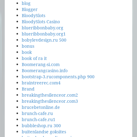
blog
Blogger
BloodySlots
BloodySlots Casino
blueribbonbaby.org
blueribbonbaby.org1
bobylevdesign.ru 500
bonus
book
book of ra it
Boomerang-si.com
Boomerangcasino.info
bootstrap-3.rucomponents.php 900
braintreerec.com4
Brand
breakingthesilenceor.com2
breakingthesilenceor.com3
brucebetonline.de
brunch-cafe.ru
brunch-cafe.ru1
bubbleshop.ru 300
buitenlandse goksites