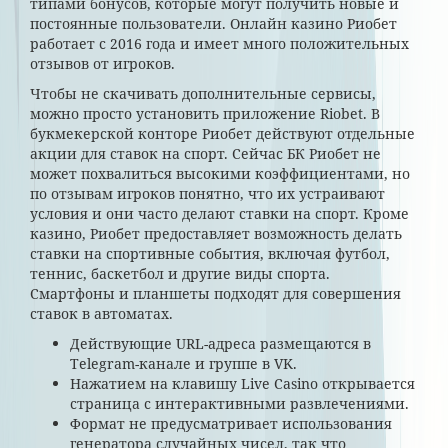
типами бонусов, которые могут получить новые и
постоянные пользователи. Онлайн казино Риобет
работает с 2016 года и имеет много положительных
отзывов от игроков.
Чтобы не скачивать дополнительные сервисы,
можно просто установить приложение Riobet. В
букмекерской конторе Риобет действуют отдельные
акции для ставок на спорт. Сейчас БК Риобет не
может похвалиться высокими коэффициентами, но
по отзывам игроков понятно, что их устраивают
условия и они часто делают ставки на спорт. Кроме
казино, Риобет предоставляет возможность делать
ставки на спортивные события, включая футбол,
теннис, баскетбол и другие виды спорта.
Смартфоны и планшеты подходят для совершения
ставок в автоматах.
Действующие URL-адреса размещаются в
Telegram-канале и группе в VK.
Нажатием на клавишу Live Casino открывается
страница с интерактивными развлечениями.
Формат не предусматривает использования
генератора случайных чисел, так что