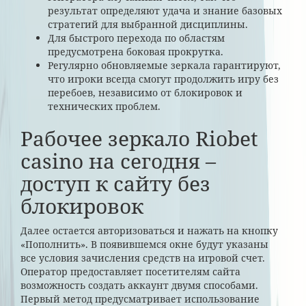
результат определяют удача и знание базовых
стратегий для выбранной дисциплины.
Для быстрого перехода по областям
предусмотрена боковая прокрутка.
Регулярно обновляемые зеркала гарантируют,
что игроки всегда смогут продолжить игру без
перебоев, независимо от блокировок и
технических проблем.
Рабочее зеркало Riobet
casino на сегодня –
доступ к сайту без
блокировок
Далее остается авторизоваться и нажать на кнопку
«Пополнить». В появившемся окне будут указаны
все условия зачисления средств на игровой счет.
Оператор предоставляет посетителям сайта
возможность создать аккаунт двумя способами.
Первый метод предусматривает использование