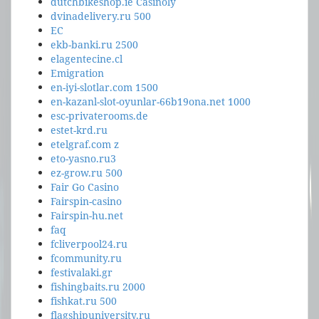
dutchbikeshop.ie Casinoly
dvinadelivery.ru 500
EC
ekb-banki.ru 2500
elagentecine.cl
Emigration
en-iyi-slotlar.com 1500
en-kazanl-slot-oyunlar-66b19ona.net 1000
esc-privaterooms.de
estet-krd.ru
etelgraf.com z
eto-yasno.ru3
ez-grow.ru 500
Fair Go Casino
Fairspin-casino
Fairspin-hu.net
faq
fcliverpool24.ru
fcommunity.ru
festivalaki.gr
fishingbaits.ru 2000
fishkat.ru 500
flagshipuniversity.ru