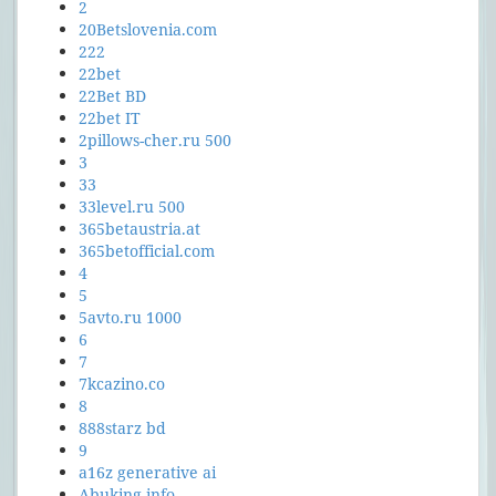
2
20Betslovenia.com
222
22bet
22Bet BD
22bet IT
2pillows-cher.ru 500
3
33
33level.ru 500
365betaustria.at
365betofficial.com
4
5
5avto.ru 1000
6
7
7kcazino.co
8
888starz bd
9
a16z generative ai
Abuking.info