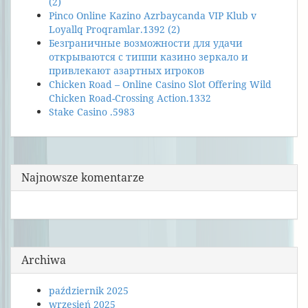
(2)
Pinco Online Kazino Azrbaycanda VIP Klub v
Loyallq Proqramlar.1392 (2)
Безграничные возможности для удачи
открываются с типпи казино зеркало и
привлекают азартных игроков
Chicken Road – Online Casino Slot Offering Wild
Chicken Road-Crossing Action.1332
Stake Casino .5983
Najnowsze komentarze
Archiwa
październik 2025
wrzesień 2025