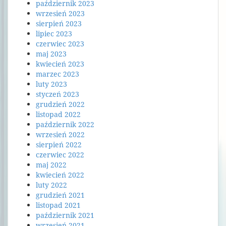
październik 2023
wrzesień 2023
sierpień 2023
lipiec 2023
czerwiec 2023
maj 2023
kwiecień 2023
marzec 2023
luty 2023
styczeń 2023
grudzień 2022
listopad 2022
październik 2022
wrzesień 2022
sierpień 2022
czerwiec 2022
maj 2022
kwiecień 2022
luty 2022
grudzień 2021
listopad 2021
październik 2021
wrzesień 2021