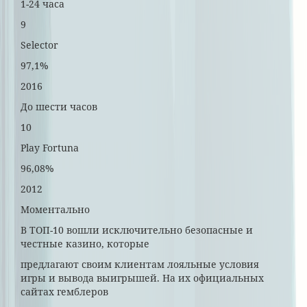
1-24 часа
9
Selector
97,1%
2016
До шести часов
10
Play Fortuna
96,08%
2012
Моментально
В ТОП-10 вошли исключительно безопасные и
честные казино, которые
предлагают своим клиентам лояльные условия
игры и вывода выигрышей. На их официальных
сайтах гемблеров