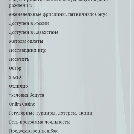
рождения,
еженедельные фриспины, пятничный бонус
Доступен в России
Доступен в Казахстане
Методы оплаты:
Поставщики игр:
Посетить
Обзор
9.4/10
Отлично
*Условия бонуса
Unlim Casino
Регулярные турниры, лотереи, акции
Есть программа лояльности
Предусмотрен кешбэк