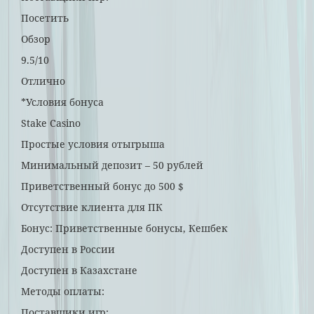
Посетить
Обзор
9.5/10
Отлично
*Условия бонуса
Stake Casino
Простые условия отыгрыша
Минимальный депозит – 50 рублей
Приветственный бонус до 500 $
Отсутствие клиента для ПК
Бонус: Приветственные бонусы, Кешбек
Доступен в России
Доступен в Казахстане
Методы оплаты:
Поставщики игр: