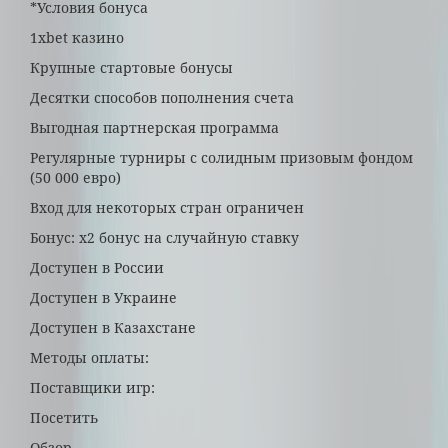
*Условия бонуса
1xbet казино
Крупные стартовые бонусы
Десятки способов пополнения счета
Выгодная партнерская программа
Регулярные турниры с солидным призовым фондом
(50 000 евро)
Вход для некоторых стран ограничен
Бонус: х2 бонус на случайную ставку
Доступен в России
Доступен в Украине
Доступен в Казахстане
Методы оплаты:
Поставщики игр:
Посетить
Обзор