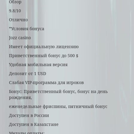
Обзор
9.8/10
Отлично
*Условия бонуса
Jozz casino
Имеет официальную лицензию
Приветственный бонус до 500 $
Удобная мобильная версия
Депозит от 1 USD
Слабая VIP-программа для игроков
Бонус: Приветственный бонус, бонус на день
рождения,
еженедельные фриспины, пятничный бонус
Доступен в России
Доступен в Казахстане
Методы оплаты: