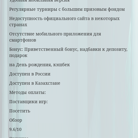
Регулярные турниры с большим призовым фондом
Недоступность официального сайта в некоторых
странах
Отсутствие мобильного приложения для
смартфонов
Бонус: Приветственный бонус, надбавки к депозиту,
подарок
на День рождения, кэшбек
Доступен в России
Доступен в Казахстане
Методы оплаты:
Поставщики игр:
Посетить
Обзор
9.6/10