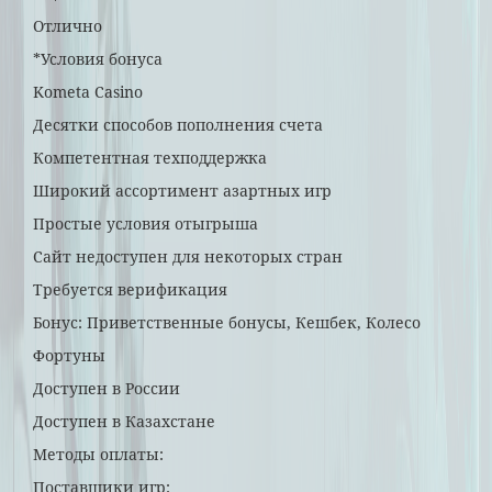
Отлично
*Условия бонуса
Kometa Casino
Десятки способов пополнения счета
Компетентная техподдержка
Широкий ассортимент азартных игр
Простые условия отыгрыша
Сайт недоступен для некоторых стран
Требуется верификация
Бонус: Приветственные бонусы, Кешбек, Колесо
Фортуны
Доступен в России
Доступен в Казахстане
Методы оплаты:
Поставщики игр: