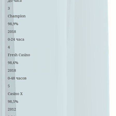
До часа
3
Champion
98,9%
2018
0-24 часа
4
Fresh Casino
98,6%
2018
0-48 часов
5
Casino X
98,5%
2012