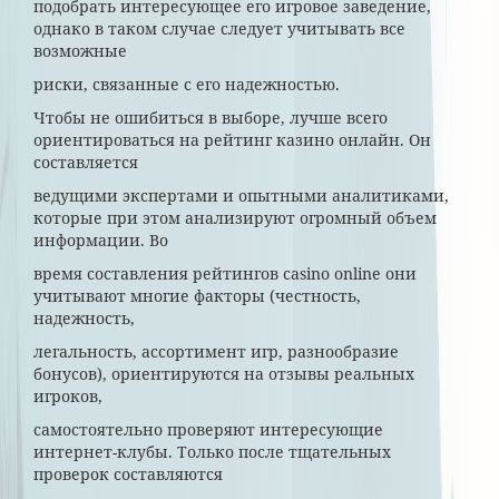
подобрать интересующее его игровое заведение,
однако в таком случае следует учитывать все
возможные
риски, связанные с его надежностью.
Чтобы не ошибиться в выборе, лучше всего
ориентироваться на рейтинг казино онлайн. Он
составляется
ведущими экспертами и опытными аналитиками,
которые при этом анализируют огромный объем
информации. Во
время составления рейтингов casino online они
учитывают многие факторы (честность,
надежность,
легальность, ассортимент игр, разнообразие
бонусов), ориентируются на отзывы реальных
игроков,
самостоятельно проверяют интересующие
интернет-клубы. Только после тщательных
проверок составляются