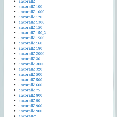
ancorallZ
ancorallZ 100
ancorallZ 1000
ancorallZ 120
ancorallZ 1300
ancorallZ 150
ancorallZ 150_2
ancorallZ 1500
ancorallZ 160
ancorallZ 180
ancorallZ 2000
ancorallZ 30
ancorallZ 3000
ancorallZ 320
ancorallZ 500
ancorallZ 500
ancorallZ 600
ancorallZ 75
ancorallZ 800
ancorallZ 90
ancorallZ 900
ancorallZ 900
ancorallZ1