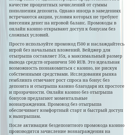
качестве процентных зачислений от суммы
пополнения депозита. Однако иногда в заведениях
встречаются акции, условия которых не требуют
внесения денег на игровой баланс. Промокоды в
онлайн казино открывают доступ к бонусам без
сложных условий.
Просто используйте промокод f500 и наслаждайтесь
игрой без начальных вложений. Вейджер для
отыгрыша составляет 35х, а максимальный размер
вывода средств ограничен 500 RUB. Это идеальная
возможность познакомиться с казино, не рискуя
собственными средствами. Исследования рынка
гемблинга отмечают рост спроса на бонус без
депозита и отыгрыша казино благодаря их простоте
и прозрачности. Онлайн казино без отыгрыша
бонусов предлагают моментальные
вознаграждения. Промокод без отыгрыша
обеспечивает комфортный старт и быстрый доступ
к выигрышам.
После активации бездепозитного промокода казино
производится зачисление вознаграждения на