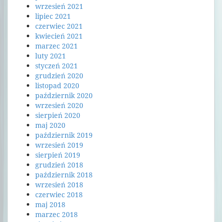
wrzesień 2021
lipiec 2021
czerwiec 2021
kwiecień 2021
marzec 2021
luty 2021
styczeń 2021
grudzień 2020
listopad 2020
październik 2020
wrzesień 2020
sierpień 2020
maj 2020
październik 2019
wrzesień 2019
sierpień 2019
grudzień 2018
październik 2018
wrzesień 2018
czerwiec 2018
maj 2018
marzec 2018