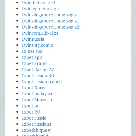
1win-bet.co.tz z1
1win-eg.netar-eg z
1win-singapore.comen-sg z
1win-singapore.comen-sg z1
1win-singapore.comen-sg z2
1wincom.cifr-ci z1
1winRussia
1wins-ug.com z
1x-bet.sbs
1xbet apk
1xbet arabic
1xbet Casino AZ
1xbet casino BD
1xbet casino french
1xbet Korea
1xbet malaysia
1xbet Morocco
1xbet pt
1xbet RU
1xbet russia
1xbet russian1
1xbetbk.quest