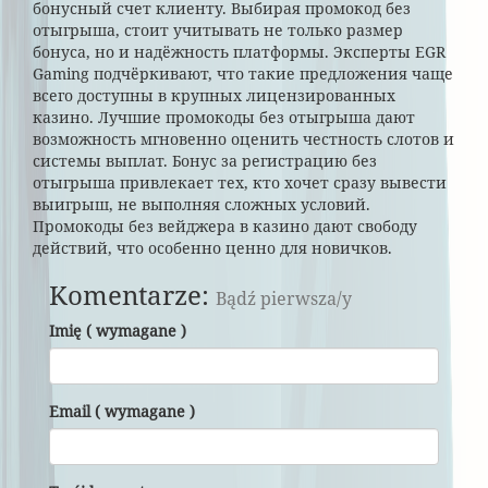
бонусный счет клиенту. Выбирая промокод без
отыгрыша, стоит учитывать не только размер
бонуса, но и надёжность платформы. Эксперты EGR
Gaming подчёркивают, что такие предложения чаще
всего доступны в крупных лицензированных
казино. Лучшие промокоды без отыгрыша дают
возможность мгновенно оценить честность слотов и
системы выплат. Бонус за регистрацию без
отыгрыша привлекает тех, кто хочет сразу вывести
выигрыш, не выполняя сложных условий.
Промокоды без вейджера в казино дают свободу
действий, что особенно ценно для новичков.
Komentarze:
Bądź pierwsza/y
Imię ( wymagane )
Email ( wymagane )