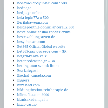
bedava-slot-oyunlari.com 1500
bedpage
bedpage online
bela-lepin77.ru 500
Beritabawean.com
besdepositnie-bonusi ancorallZ 500
beste online casino zonder cruks
beste-zahlungsarten.de
besyohocam.com 1
Bet365 Official Global website
bet365casino-greece.com – GR
betgr8-kenya.ke x
betonredcasino.gr – GR
betting utan svensk licens
Bez kategorii
Bigclash-canada.com
Biggerz
biireland.com
bildungsinstitut-reittherapie.de
bilimufku.com 2000
biznisakademija.hr
bizzo casino