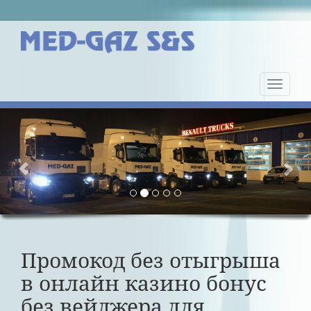
Nawiga
strony
Previous
Nex
Промокод без отыгрыша
в онлайн казино бонус
без вейджера для