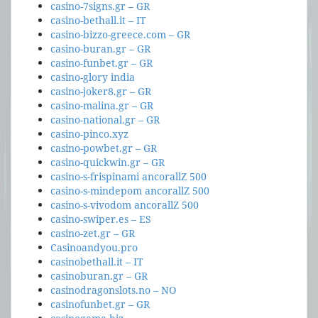
casino-7signs.gr – GR
casino-bethall.it – IT
casino-bizzo-greece.com – GR
casino-buran.gr – GR
casino-funbet.gr – GR
casino-glory india
casino-joker8.gr – GR
casino-malina.gr – GR
casino-national.gr – GR
casino-pinco.xyz
casino-powbet.gr – GR
casino-quickwin.gr – GR
casino-s-frispinami ancorallZ 500
casino-s-mindepom ancorallZ 500
casino-s-vivodom ancorallZ 500
casino-swiper.es – ES
casino-zet.gr – GR
Casinoandyou.pro
casinobethall.it – IT
casinoburan.gr – GR
casinodragonslots.no – NO
casinofunbet.gr – GR