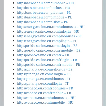
httpsbass-bet.eu.comhumobile – HU
httpsbass-bet.eu.comhuslots – HU
httpsbass-bet.eu.complbonus – PL
httpsbass-bet.eu.complmobile – PL
httpsbass-bet.eu.complslots – PL
httpsenergycasino.eu.comhubonuses – HU
httpsenergycasino.eu.comhulogin – HU
httpsenergycasino.eu.complbonuses – PL
httpsenergycasino.eu.compllogin – PL
httpsposido-casino.eu.comeslogin – ES
httpsposido-casino.eu.comesmobile – ES
httpsposido-casino.eu.comfr – FR
httpsposido-casino.eu.comfrlogin – FR
httpsposido-casino.eu.comfrmobile – FR
httpsspinanga.eu.comesbonus – ES
httpsspinanga.eu.comeslogin – ES
httpsspinanga.eu.comitbonus – IT
httpsspinanga.eu.comitlogin – IT
httpswonaco.eu.comfrbonuses – FR
httpswonaco.eu.comfrmobile – FR
httpswonaco.eu.comhubonuses – HU
httpswonaco.eu.comhumobile – HU