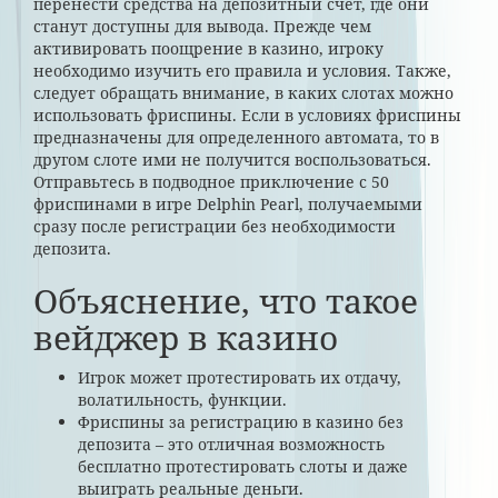
перенести средства на депозитный счет, где они
станут доступны для вывода. Прежде чем
активировать поощрение в казино, игроку
необходимо изучить его правила и условия. Также,
следует обращать внимание, в каких слотах можно
использовать фриспины. Если в условиях фриспины
предназначены для определенного автомата, то в
другом слоте ими не получится воспользоваться.
Отправьтесь в подводное приключение с 50
фриспинами в игре Delphin Pearl, получаемыми
сразу после регистрации без необходимости
депозита.
Объяснение, что такое
вейджер в казино
Игрок может протестировать их отдачу,
волатильность, функции.
Фриспины за регистрацию в казино без
депозита – это отличная возможность
бесплатно протестировать слоты и даже
выиграть реальные деньги.