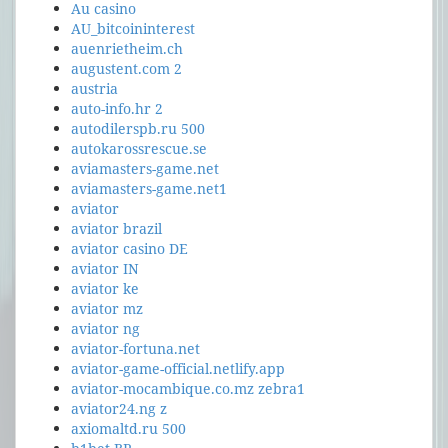
Au casino
AU_bitcoininterest
auenrietheim.ch
augustent.com 2
austria
auto-info.hr 2
autodilerspb.ru 500
autokarossrescue.se
aviamasters-game.net
aviamasters-game.net1
aviator
aviator brazil
aviator casino DE
aviator IN
aviator ke
aviator mz
aviator ng
aviator-fortuna.net
aviator-game-official.netlify.app
aviator-mocambique.co.mz zebra1
aviator24.ng z
axiomaltd.ru 500