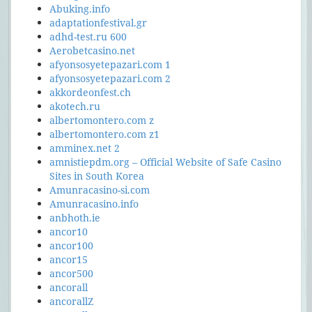
Abuking.info
adaptationfestival.gr
adhd-test.ru 600
Aerobetcasino.net
afyonsosyetepazari.com 1
afyonsosyetepazari.com 2
akkordeonfest.ch
akotech.ru
albertomontero.com z
albertomontero.com z1
amminex.net 2
amnistiepdm.org – Official Website of Safe Casino
Sites in South Korea
Amunracasino-si.com
Amunracasino.info
anbhoth.ie
ancor10
ancor100
ancor15
ancor500
ancorall
ancorallZ