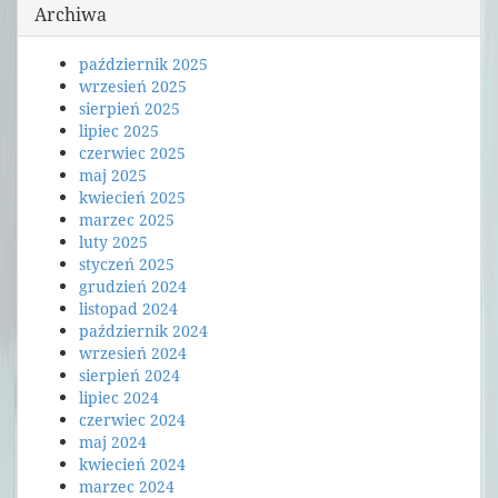
Archiwa
październik 2025
wrzesień 2025
sierpień 2025
lipiec 2025
czerwiec 2025
maj 2025
kwiecień 2025
marzec 2025
luty 2025
styczeń 2025
grudzień 2024
listopad 2024
październik 2024
wrzesień 2024
sierpień 2024
lipiec 2024
czerwiec 2024
maj 2024
kwiecień 2024
marzec 2024