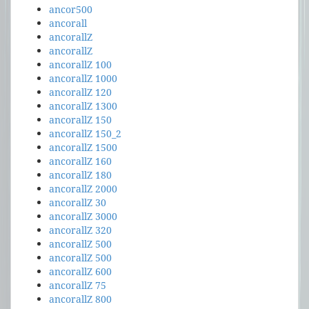
ancor500
ancorall
ancorallZ
ancorallZ
ancorallZ 100
ancorallZ 1000
ancorallZ 120
ancorallZ 1300
ancorallZ 150
ancorallZ 150_2
ancorallZ 1500
ancorallZ 160
ancorallZ 180
ancorallZ 2000
ancorallZ 30
ancorallZ 3000
ancorallZ 320
ancorallZ 500
ancorallZ 500
ancorallZ 600
ancorallZ 75
ancorallZ 800