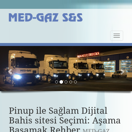
Nawiga
strony
Previous
Nex
Pinup ile Sağlam Dijital
Bahis sitesi Seçimi: Aşama
Basamak Rehber
MED-GAZ