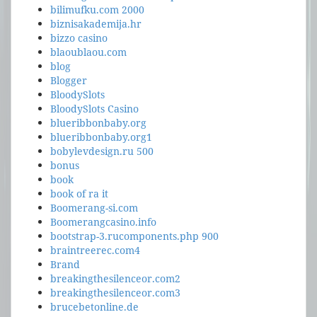
bilimufku.com 2000
biznisakademija.hr
bizzo casino
blaoublaou.com
blog
Blogger
BloodySlots
BloodySlots Casino
blueribbonbaby.org
blueribbonbaby.org1
bobylevdesign.ru 500
bonus
book
book of ra it
Boomerang-si.com
Boomerangcasino.info
bootstrap-3.rucomponents.php 900
braintreerec.com4
Brand
breakingthesilenceor.com2
breakingthesilenceor.com3
brucebetonline.de