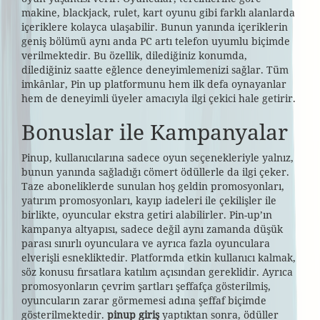
makine, blackjack, rulet, kart oyunu gibi farklı alanlarda
içeriklere kolayca ulaşabilir. Bunun yanında içeriklerin
geniş bölümü aynı anda PC artı telefon uyumlu biçimde
verilmektedir. Bu özellik, dilediğiniz konumda,
dilediğiniz saatte eğlence deneyimlemenizi sağlar. Tüm
imkânlar, Pin up platformunu hem ilk defa oynayanlar
hem de deneyimli üyeler amacıyla ilgi çekici hale getirir.
Bonuslar ile Kampanyalar
Pinup, kullanıcılarına sadece oyun seçenekleriyle yalnız,
bunun yanında sağladığı cömert ödüllerle da ilgi çeker.
Taze aboneliklerde sunulan hoş geldin promosyonları,
yatırım promosyonları, kayıp iadeleri ile çekilişler ile
birlikte, oyuncular ekstra getiri alabilirler. Pin-up’ın
kampanya altyapısı, sadece değil aynı zamanda düşük
parası sınırlı oyunculara ve ayrıca fazla oyunculara
elverişli esnekliktedir. Platformda etkin kullanıcı kalmak,
söz konusu fırsatlara katılım açısından gereklidir. Ayrıca
promosyonların çevrim şartları şeffafça gösterilmiş,
oyuncuların zarar görmemesi adına şeffaf biçimde
gösterilmektedir.
pinup giriş
yaptıktan sonra, ödüller