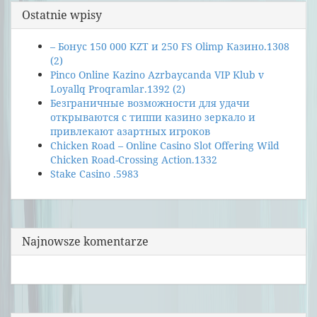
Ostatnie wpisy
– Бонус 150 000 KZT и 250 FS Olimp Казино.1308
(2)
Pinco Online Kazino Azrbaycanda VIP Klub v
Loyallq Proqramlar.1392 (2)
Безграничные возможности для удачи
открываются с типпи казино зеркало и
привлекают азартных игроков
Chicken Road – Online Casino Slot Offering Wild
Chicken Road-Crossing Action.1332
Stake Casino .5983
Najnowsze komentarze