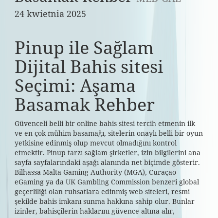
24 kwietnia 2025
Pinup ile Sağlam
Dijital Bahis sitesi
Seçimi: Aşama
Basamak Rehber
Güvenceli belli bir online bahis sitesi tercih etmenin ilk
ve en çok mühim basamağı, sitelerin onaylı belli bir oyun
yetkisine edinmiş olup mevcut olmadığını kontrol
etmektir. Pinup tarzı sağlam şirketler, izin bilgilerini ana
sayfa sayfalarındaki aşağı alanında net biçimde gösterir.
Bilhassa Malta Gaming Authority (MGA), Curaçao
eGaming ya da UK Gambling Commission benzeri global
geçerliliği olan ruhsatlara edinmiş web siteleri, resmi
şekilde bahis imkanı sunma hakkına sahip olur. Bunlar
izinler, bahisçilerin haklarını güvence altına alır,