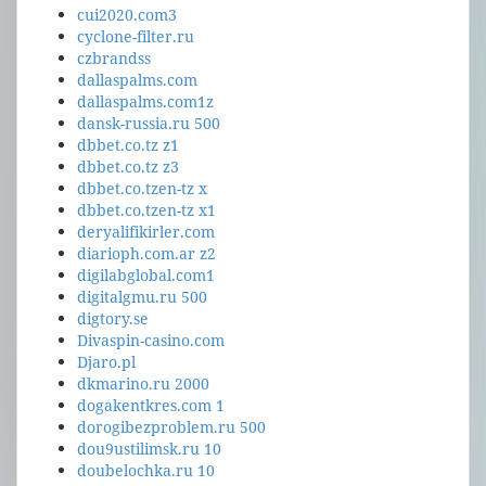
cui2020.com3
cyclone-filter.ru
czbrandss
dallaspalms.com
dallaspalms.com1z
dansk-russia.ru 500
dbbet.co.tz z1
dbbet.co.tz z3
dbbet.co.tzen-tz x
dbbet.co.tzen-tz x1
deryalifikirler.com
diarioph.com.ar z2
digilabglobal.com1
digitalgmu.ru 500
digtory.se
Divaspin-casino.com
Djaro.pl
dkmarino.ru 2000
dogakentkres.com 1
dorogibezproblem.ru 500
dou9ustilimsk.ru 10
doubelochka.ru 10