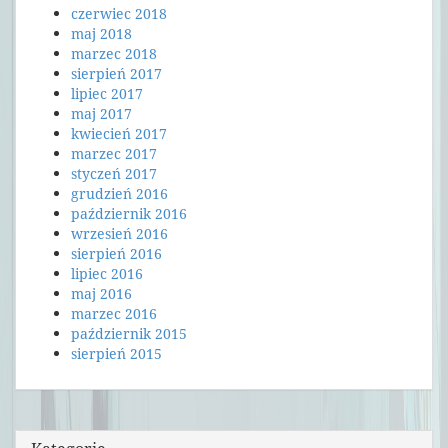
czerwiec 2018
maj 2018
marzec 2018
sierpień 2017
lipiec 2017
maj 2017
kwiecień 2017
marzec 2017
styczeń 2017
grudzień 2016
październik 2016
wrzesień 2016
sierpień 2016
lipiec 2016
maj 2016
marzec 2016
październik 2015
sierpień 2015