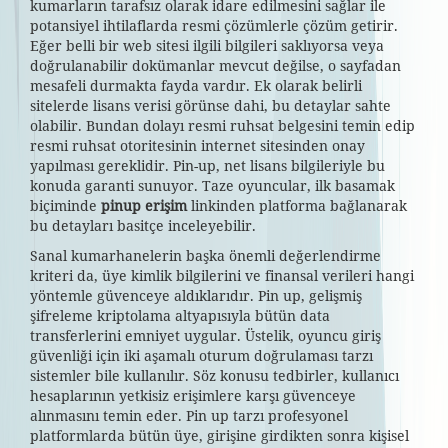
kumarların tarafsız olarak idare edilmesini sağlar ile
potansiyel ihtilaflarda resmi çözümlerle çözüm getirir.
Eğer belli bir web sitesi ilgili bilgileri saklıyorsa veya
doğrulanabilir dokümanlar mevcut değilse, o sayfadan
mesafeli durmakta fayda vardır. Ek olarak belirli
sitelerde lisans verisi görünse dahi, bu detaylar sahte
olabilir. Bundan dolayı resmi ruhsat belgesini temin edip
resmi ruhsat otoritesinin internet sitesinden onay
yapılması gereklidir. Pin-up, net lisans bilgileriyle bu
konuda garanti sunuyor. Taze oyuncular, ilk basamak
biçiminde
pinup erişim
linkinden platforma bağlanarak
bu detayları basitçe inceleyebilir.
Sanal kumarhanelerin başka önemli değerlendirme
kriteri da, üye kimlik bilgilerini ve finansal verileri hangi
yöntemle güvenceye aldıklarıdır. Pin up, gelişmiş
şifreleme kriptolama altyapısıyla bütün data
transferlerini emniyet uygular. Üstelik, oyuncu giriş
güvenliği için iki aşamalı oturum doğrulaması tarzı
sistemler bile kullanılır. Söz konusu tedbirler, kullanıcı
hesaplarının yetkisiz erişimlere karşı güvenceye
alınmasını temin eder. Pin up tarzı profesyonel
platformlarda bütün üye, girişine girdikten sonra kişisel