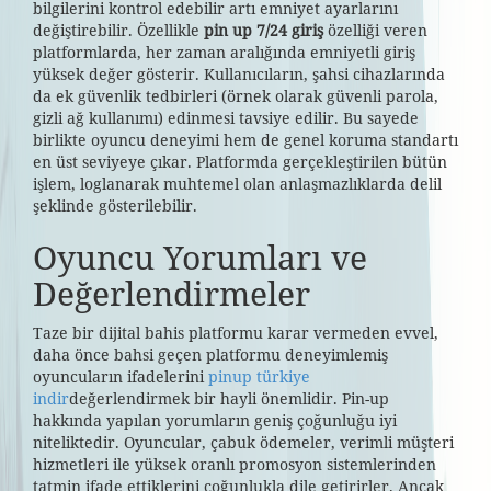
bilgilerini kontrol edebilir artı emniyet ayarlarını
değiştirebilir. Özellikle
pin up 7/24 giriş
özelliği veren
platformlarda, her zaman aralığında emniyetli giriş
yüksek değer gösterir. Kullanıcıların, şahsi cihazlarında
da ek güvenlik tedbirleri (örnek olarak güvenli parola,
gizli ağ kullanımı) edinmesi tavsiye edilir. Bu sayede
birlikte oyuncu deneyimi hem de genel koruma standartı
en üst seviyeye çıkar. Platformda gerçekleştirilen bütün
işlem, loglanarak muhtemel olan anlaşmazlıklarda delil
şeklinde gösterilebilir.
Oyuncu Yorumları ve
Değerlendirmeler
Taze bir dijital bahis platformu karar vermeden evvel,
daha önce bahsi geçen platformu deneyimlemiş
oyuncuların ifadelerini
pinup türkiye
indir
değerlendirmek bir hayli önemlidir. Pin-up
hakkında yapılan yorumların geniş çoğunluğu iyi
niteliktedir. Oyuncular, çabuk ödemeler, verimli müşteri
hizmetleri ile yüksek oranlı promosyon sistemlerinden
tatmin ifade ettiklerini çoğunlukla dile getirirler. Ancak