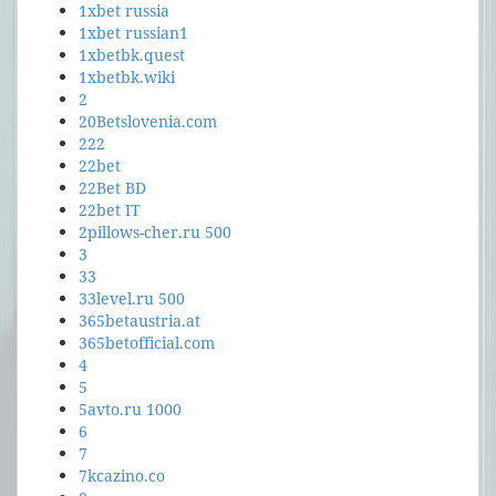
1xbet russia
1xbet russian1
1xbetbk.quest
1xbetbk.wiki
2
20Betslovenia.com
222
22bet
22Bet BD
22bet IT
2pillows-cher.ru 500
3
33
33level.ru 500
365betaustria.at
365betofficial.com
4
5
5avto.ru 1000
6
7
7kcazino.co