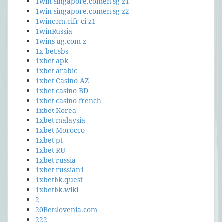
1win-singapore.comen-sg z1
1win-singapore.comen-sg z2
1wincom.cifr-ci z1
1winRussia
1wins-ug.com z
1x-bet.sbs
1xbet apk
1xbet arabic
1xbet Casino AZ
1xbet casino BD
1xbet casino french
1xbet Korea
1xbet malaysia
1xbet Morocco
1xbet pt
1xbet RU
1xbet russia
1xbet russian1
1xbetbk.quest
1xbetbk.wiki
2
20Betslovenia.com
222