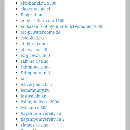
ekb-banki.ru 2500
elagentecine.cl
Emigration
en-iyi-slotlar.com 1500
en-kazanl-slot-oyunlar-66b19ona.net 1000
esc-privaterooms.de
estet-krd.ru
etelgraf.com z
eto-yasno.ru3
ez-grow.ru 500
Fair Go Casino
Fairspin-casino
Fairspin-hu.net
faq
fcliverpool24.ru
fcommunity.ru
festivalaki.gr
fishingbaits.ru 2000
fishkat.ru 500
flagshipuniversity.ru
flagshipuniversity.ru 2
Flamez Casino