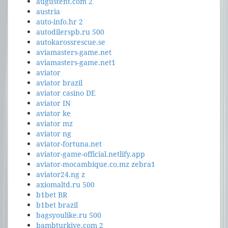
augustent.com 2
austria
auto-info.hr 2
autodilerspb.ru 500
autokarossrescue.se
aviamasters-game.net
aviamasters-game.net1
aviator
aviator brazil
aviator casino DE
aviator IN
aviator ke
aviator mz
aviator ng
aviator-fortuna.net
aviator-game-official.netlify.app
aviator-mocambique.co.mz zebra1
aviator24.ng z
axiomaltd.ru 500
b1bet BR
b1bet brazil
bagsyoulike.ru 500
bambturkiye.com 2