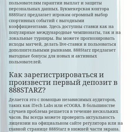
пользователям гарантии выплат и защиты
персональных данных. Букмекерская контора
888Starz предлагает игрокам огромный выбор
спортивных событий с выгодными
коэффициентами. Здесь доступны ставки как на
популярные международные чемпионаты, так и на
локальные турниры. Вы можете прогнозировать
исходы матчей, делать live-ставки и пользоваться
дополнительными рынками. 888Starz предлагает
выгодные бонусы для новых и активных
пользователей.
Как зарегистрироваться и
произвести первый депозит в
888STARZ?
Делается это с помощью независимых аудиторов,
таких как iTech Labs или eCOGRA. В большинстве
случаев проблема решается в течение нескольких
часов. Вы всегда можете проверить актуальность
лицензии на официальном сайте регулятора или на
главной странице 888Starz в нижней части экрана.