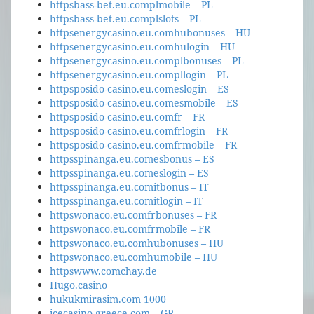
httpsbass-bet.eu.complmobile – PL
httpsbass-bet.eu.complslots – PL
httpsenergycasino.eu.comhubonuses – HU
httpsenergycasino.eu.comhulogin – HU
httpsenergycasino.eu.complbonuses – PL
httpsenergycasino.eu.compllogin – PL
httpsposido-casino.eu.comeslogin – ES
httpsposido-casino.eu.comesmobile – ES
httpsposido-casino.eu.comfr – FR
httpsposido-casino.eu.comfrlogin – FR
httpsposido-casino.eu.comfrmobile – FR
httpsspinanga.eu.comesbonus – ES
httpsspinanga.eu.comeslogin – ES
httpsspinanga.eu.comitbonus – IT
httpsspinanga.eu.comitlogin – IT
httpswonaco.eu.comfrbonuses – FR
httpswonaco.eu.comfrmobile – FR
httpswonaco.eu.comhubonuses – HU
httpswonaco.eu.comhumobile – HU
httpswww.comchay.de
Hugo.casino
hukukmirasim.com 1000
icecasino-greece.com – GR