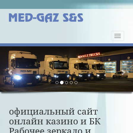
Nawiga
strony
Previous
Nex
официальный сайт
онлайн казино и БК
Рабочее зеркало и