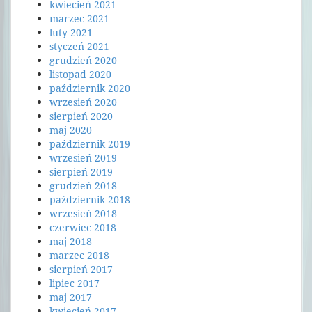
kwiecień 2021
marzec 2021
luty 2021
styczeń 2021
grudzień 2020
listopad 2020
październik 2020
wrzesień 2020
sierpień 2020
maj 2020
październik 2019
wrzesień 2019
sierpień 2019
grudzień 2018
październik 2018
wrzesień 2018
czerwiec 2018
maj 2018
marzec 2018
sierpień 2017
lipiec 2017
maj 2017
kwiecień 2017