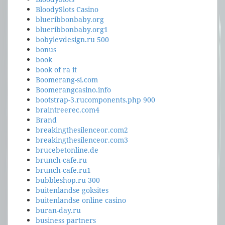
BloodySlots Casino
blueribbonbaby.org
blueribbonbaby.org1
bobylevdesign.ru 500
bonus
book
book of ra it
Boomerang-si.com
Boomerangcasino.info
bootstrap-3.rucomponents.php 900
braintreerec.com4
Brand
breakingthesilenceor.com2
breakingthesilenceor.com3
brucebetonline.de
brunch-cafe.ru
brunch-cafe.ru1
bubbleshop.ru 300
buitenlandse goksites
buitenlandse online casino
buran-day.ru
business partners