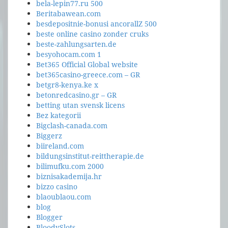
bela-lepin77.ru 500
Beritabawean.com
besdepositnie-bonusi ancorallZ 500
beste online casino zonder cruks
beste-zahlungsarten.de
besyohocam.com 1
Bet365 Official Global website
bet365casino-greece.com – GR
betgr8-kenya.ke x
betonredcasino.gr – GR
betting utan svensk licens
Bez kategorii
Bigclash-canada.com
Biggerz
biireland.com
bildungsinstitut-reittherapie.de
bilimufku.com 2000
biznisakademija.hr
bizzo casino
blaoublaou.com
blog
Blogger
BloodySlots