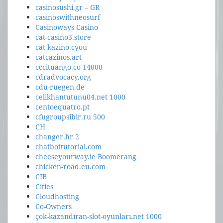
casinosushi.gr – GR
casinoswithneosurf
Casinoways Casino
cat-casino3.store
cat-kazino.cyou
catcazinos.art
cccituango.co 14000
cdradvocacy.org
cdu-ruegen.de
celikhantutunu04.net 1000
centoequatro.pt
cfugroupsibir.ru 500
CH
changer.hr 2
chatbottutorial.com
cheeseyourway.ie Boomerang
chicken-road.eu.com
CIB
Cities
Cloudhosting
Co-Owners
çok-kazandıran-slot-oyunları.net 1000