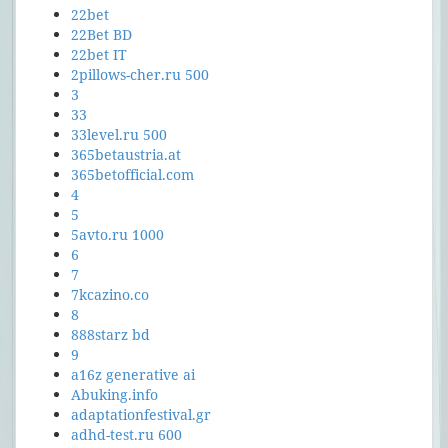
22bet
22Bet BD
22bet IT
2pillows-cher.ru 500
3
33
33level.ru 500
365betaustria.at
365betofficial.com
4
5
5avto.ru 1000
6
7
7kcazino.co
8
888starz bd
9
a16z generative ai
Abuking.info
adaptationfestival.gr
adhd-test.ru 600