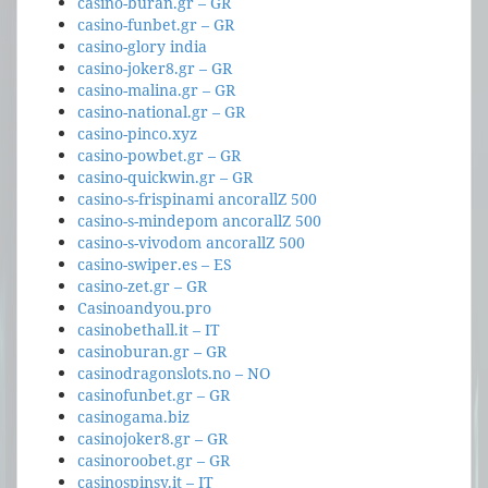
casino-buran.gr – GR
casino-funbet.gr – GR
casino-glory india
casino-joker8.gr – GR
casino-malina.gr – GR
casino-national.gr – GR
casino-pinco.xyz
casino-powbet.gr – GR
casino-quickwin.gr – GR
casino-s-frispinami ancorallZ 500
casino-s-mindepom ancorallZ 500
casino-s-vivodom ancorallZ 500
casino-swiper.es – ES
casino-zet.gr – GR
Casinoandyou.pro
casinobethall.it – IT
casinoburan.gr – GR
casinodragonslots.no – NO
casinofunbet.gr – GR
casinogama.biz
casinojoker8.gr – GR
casinoroobet.gr – GR
casinospinsy.it – IT