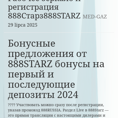
регистрация
888Старз888STARZ
MED-GAZ
29 lipca 2025
Бонусные
предложения от
888STARZ бонусы на
первый и
последующие
депозиты 2024
???? Участвовать можно сразу после регистрации,
указав промокод 888RUSSIA. Раздел Live в 888Starz —
это прямая трансляция с настоящими дилерами и