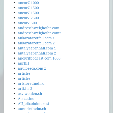
ancorZ 1000
ancorZ 1500
ancorZ 1500
ancorZ 2500
ancorZ 500
andreschweighofer.com
andreschweighofer.com2
ankaratarotfali.com 1
ankaratarotfali.com 2
antalyaerenhali.com 1
antalyaerenhali.com 2
apokrifpodcast.com 1000
aprBH
aquipesca.com z
articles
articles
artstoredmd.ru
artt.hr 2
asv-wohlen.ch
Au casino
AU_bitcoininterest
auenrietheim.ch