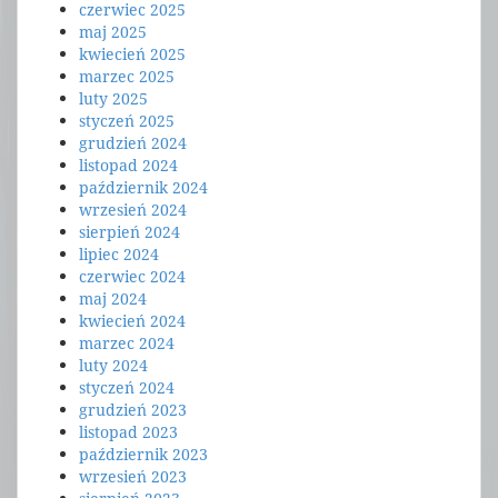
czerwiec 2025
maj 2025
kwiecień 2025
marzec 2025
luty 2025
styczeń 2025
grudzień 2024
listopad 2024
październik 2024
wrzesień 2024
sierpień 2024
lipiec 2024
czerwiec 2024
maj 2024
kwiecień 2024
marzec 2024
luty 2024
styczeń 2024
grudzień 2023
listopad 2023
październik 2023
wrzesień 2023