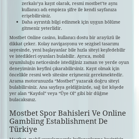
zerkalo’ya kayıt olarak, resmi mostbet’te aynı
kullanıcı adı empieza şifre ile kendi sayfanıza
erişebilirsiniz.
Daha ayrıntılı bilgi edinmek için uygun bölüme
gitmeniz yeterlidir.
Mostbet Online casino, kullanıcı dostu bir arayüzü ile
dikkat çeker. Kolay navigasyonu ve sezgisel tasarımı
sayesinde, yeni başlayanlar bile hızla siteyi keşfedebilir
ve istedikleri oyunları bulabilir. Ayrıca, mobil
uyumluluğu neticesinde istediğiniz zaman ve yerde oyun
deneyiminin keyfini çıkarabilirsiniz. Kayıt olmak için
öncelikle resmi web sitesine erişmeniz gerekmektedir.
Arama motorunuzda “Mostbet” yazarak doğru siteyi
bulabilirsiniz. Ana sayfaya geldiğinizde, sağ üst köşede
yer alan “Kaydol” veya “Üye Ol” gibi bir düğme
bulacaksınız.
Mostbet Spor Bahisleri Ve Online
Gambling Establishment De
Türkiye