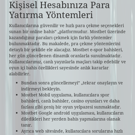
Kişisel Hesabınıza Para
Yatırma Yöntemleri
Kullanıcılarına güvenilir ve hızlı para çekme seçenekleri
sunan bir online bahis” „platformudur. Mostbet üzerinde
kazandığınız paraları çekmek için farklı yöntemler
bulunmaktadır. Bu makalede, pra çekme yöntemlerini
detaylı bir şekilde ele alacağız. Mostbet e-spor bahisleri,
her gün güncellenen dinamik oranlarla sunulmaktadır.
Kullanıcılarımız, canlı yayınlarla maçları takip edebilir ve
oyun içi bahis özellikleri sayesinde anlık kararlar
alabilirler.
Bundan sonra güncellemeyi” „tekrar onaylayın ve
indirmeyi bekleyin.
Mostbet Mobil uygulama, kullanıcılara spor
bahisleri, canlı bahisler, casino oyunları ve daha
fazlası gibi geniş bir oyun yelpazesi sunmaktadır.
Mostbet Google android uygulaması, kullanıcıların
diledikleri her yerden bahis yapmalarına olanak
tanır.
Ayrıca web sitesinde, kullanıcılara sorularına hızlı