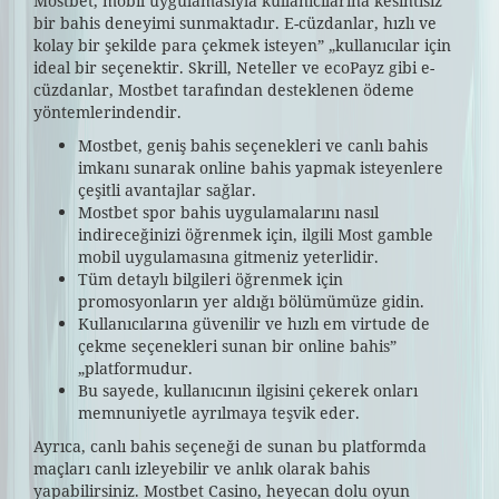
Mostbet, mobil uygulamasıyla kullanıcılarına kesintisiz
bir bahis deneyimi sunmaktadır. E-cüzdanlar, hızlı ve
kolay bir şekilde para çekmek isteyen” „kullanıcılar için
ideal bir seçenektir. Skrill, Neteller ve ecoPayz gibi e-
cüzdanlar, Mostbet tarafından desteklenen ödeme
yöntemlerindendir.
Mostbet, geniş bahis seçenekleri ve canlı bahis
imkanı sunarak online bahis yapmak isteyenlere
çeşitli avantajlar sağlar.
Mostbet spor bahis uygulamalarını nasıl
indireceğinizi öğrenmek için, ilgili Most gamble
mobil uygulamasına gitmeniz yeterlidir.
Tüm detaylı bilgileri öğrenmek için
promosyonların yer aldığı bölümümüze gidin.
Kullanıcılarına güvenilir ve hızlı em virtude de
çekme seçenekleri sunan bir online bahis”
„platformudur.
Bu sayede, kullanıcının ilgisini çekerek onları
memnuniyetle ayrılmaya teşvik eder.
Ayrıca, canlı bahis seçeneği de sunan bu platformda
maçları canlı izleyebilir ve anlık olarak bahis
yapabilirsiniz. Mostbet Casino, heyecan dolu oyun