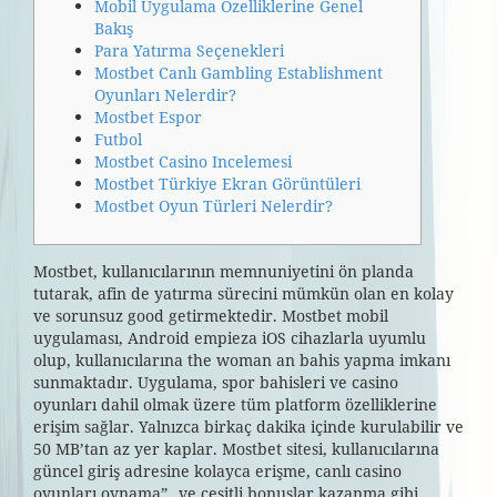
Mobil Uygulama Özelliklerine Genel
Bakış
Para Yatırma Seçenekleri
Mostbet Canlı Gambling Establishment
Oyunları Nelerdir?
Mostbet Espor
Futbol
Mostbet Casino Incelemesi
Mostbet Türkiye Ekran Görüntüleri
Mostbet Oyun Türleri Nelerdir?
Mostbet, kullanıcılarının memnuniyetini ön planda
tutarak, afin de yatırma sürecini mümkün olan en kolay
ve sorunsuz good getirmektedir. Mostbet mobil
uygulaması, Android empieza iOS cihazlarla uyumlu
olup, kullanıcılarına the woman an bahis yapma imkanı
sunmaktadır. Uygulama, spor bahisleri ve casino
oyunları dahil olmak üzere tüm platform özelliklerine
erişim sağlar. Yalnızca birkaç dakika içinde kurulabilir ve
50 MB’tan az yer kaplar. Mostbet sitesi, kullanıcılarına
güncel giriş adresine kolayca erişme, canlı casino
oyunları oynama” „ve çeşitli bonuslar kazanma gibi