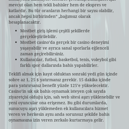
mevcut olan hem tekli bahisler hem de ekspres ve
katlardır. Bu tür oranların herhangi bir sayısı olabilir,
ancak hepsi birbirinden” „bağımsız olarak
hesaplanacaktır.
Mostbet giriş işlemi çeşitli şekillerde
gerçekleştirilebilir.
Mostbet casino’da gerçek bir casino deneyimi
yaşayabilir ve ayrıca sanal sporlarla eğlenceli
zaman geçirebilirsiniz.
Kullanıcılar, futbol, ​​basketbol, ​​tenis, voleybol gibi
farklı spor dallarında bahis yapabilirler.
Teklifi almak için kayıt olduktan sonraki yedi gün içinde
sobre az 1, 25 $ yatırmanız gerekir. 15 dakika içinde
para yatırırsanız benefit yüzde 125’e yükselecektir.
Casino’in sık sık bahis oynamak isteyen çok sayıda
ziyaretçisi olduğu için, sah web sitesi aşırı yüklenebilir ve
yeni oyuncular ona erişemez. Bu gibi durumlarda,
sunucuyu aşırı yüklemeden ek kullanıcılara hizmet
veren ve herkesin aynı anda sorunsuz şekilde bahis
oynamasına izin veren zerkalo kurtarmaya gelir.