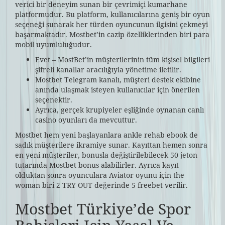
verici bir deneyim sunan bir çevrimiçi kumarhane
platformudur. Bu platform, kullanıcılarına geniş bir oyun
seçeneği sunarak her türden oyuncunun ilgisini çekmeyi
başarmaktadır. Mostbet’in cazip özelliklerinden biri para
mobil uyumluluğudur.
Evet – MostBet’in müşterilerinin tüm kişisel bilgileri
şifreli kanallar aracılığıyla yönetime iletilir.
Mostbet Telegram kanalı, müşteri destek ekibine
anında ulaşmak isteyen kullanıcılar için önerilen
seçenektir.
Ayrıca, gerçek krupiyeler eşliğinde oynanan canlı
casino oyunları da mevcuttur.
Mostbet hem yeni başlayanlara ankle rehab ebook de
sadık müşterilere ikramiye sunar. Kayıttan hemen sonra
en yeni müşteriler, bonusla değiştirilebilecek 50 jeton
tutarında Mostbet bonus alabilirler. Ayrıca kayıt
olduktan sonra oyunculara Aviator oyunu için the
woman biri 2 TRY OUT değerinde 5 freebet verilir.
Mostbet Türkiye’de Spor