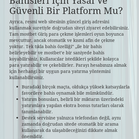
Bahisleri Için Yasal Ve
Güvenli Bir Platform Mu?
Ayrıca, resmi web sitesinin güncel giriş adresini
kullanmak suretiyle doğrudan siteyi ziyaret edebilirsiniz.
Tam mostbet Giriş para çekme işlemleri oyun boyunca
mevcuttur, ancak otomatik ve kısmi afin de çekme
yoktur. Tek tıkla bahis özelliği” „ile bir bahis
belirleyebilir ve mostbet’e bir saniyede bahis
koyabilirsiniz. Kullanıcılar istedikleri şekilde kolayca
para yatırabilir ve çekebilirler. Parayı hesabınıza almak
için herhangi bir uygun para yatırma yöntemini
kullanabilirsiniz.
Buradaki birçok maçta, oldukça yüksek katsayılarla
favorilere bahis oynamak bile mümkündür.
Yatırım bonusları, belirli bir miktarın üzerindeki
yatırımlara yapılan ekstra bonus tutarları olarak
tanımlanabilir.
Destek servisine yalnızca telefondan değil, aynı
zamanda doğrudan sitede otomatik bir arama
kullanarak da ulaşabileceğinizi dikkate almak
önemlidir.