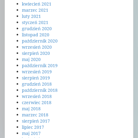
kwiecień 2021
marzec 2021
luty 2021
styczeń 2021
grudzień 2020
listopad 2020
październik 2020
wrzesień 2020
sierpień 2020
maj 2020
październik 2019
wrzesień 2019
sierpień 2019
grudzień 2018
październik 2018
wrzesień 2018
czerwiec 2018
maj 2018
marzec 2018
sierpień 2017
lipiec 2017
maj 2017