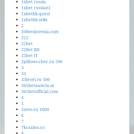
1xbet russia
1xbet russian1
1xbetbk.quest
1xbetbk.wiki
2
20Betslovenia.com
222
22bet
22Bet BD
22bet IT
2pillows-cher.ru 500
3
33
33level.ru 500
365betaustria.at
365betofficial.com
4
5
5avto.ru 1000
6
7
7kcazino.co
8