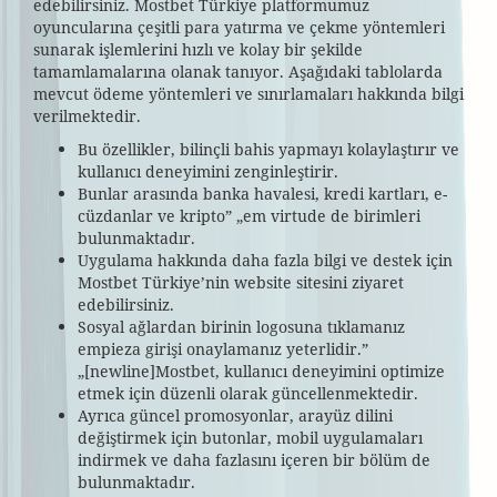
edebilirsiniz. Mostbet Türkiye platformumuz
oyuncularına çeşitli para yatırma ve çekme yöntemleri
sunarak işlemlerini hızlı ve kolay bir şekilde
tamamlamalarına olanak tanıyor. Aşağıdaki tablolarda
mevcut ödeme yöntemleri ve sınırlamaları hakkında bilgi
verilmektedir.
Bu özellikler, bilinçli bahis yapmayı kolaylaştırır ve
kullanıcı deneyimini zenginleştirir.
Bunlar arasında banka havalesi, kredi kartları, e-
cüzdanlar ve kripto” „em virtude de birimleri
bulunmaktadır.
Uygulama hakkında daha fazla bilgi ve destek için
Mostbet Türkiye’nin website sitesini ziyaret
edebilirsiniz.
Sosyal ağlardan birinin logosuna tıklamanız
empieza girişi onaylamanız yeterlidir.”
„[newline]Mostbet, kullanıcı deneyimini optimize
etmek için düzenli olarak güncellenmektedir.
Ayrıca güncel promosyonlar, arayüz dilini
değiştirmek için butonlar, mobil uygulamaları
indirmek ve daha fazlasını içeren bir bölüm de
bulunmaktadır.