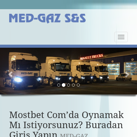
Nawiga
strony
Previous
Nex
Mostbet Com’da Oynamak
Mı Istiyorsunuz? Buradan
Giriş Yapın
MED-GAZ