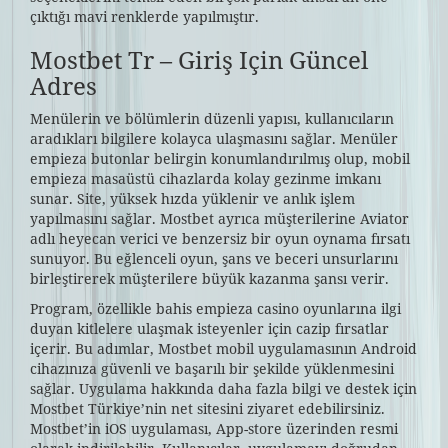
çıktığı mavi renklerde yapılmıştır.
Mostbet Tr – Giriş Için Güncel
Adres
Menülerin ve bölümlerin düzenli yapısı, kullanıcıların
aradıkları bilgilere kolayca ulaşmasını sağlar. Menüler
empieza butonlar belirgin konumlandırılmış olup, mobil
empieza masaüstü cihazlarda kolay gezinme imkanı
sunar. Site, yüksek hızda yüklenir ve anlık işlem
yapılmasını sağlar. Mostbet ayrıca müşterilerine Aviator
adlı heyecan verici ve benzersiz bir oyun oynama fırsatı
sunuyor. Bu eğlenceli oyun, şans ve beceri unsurlarını
birleştirerek müşterilere büyük kazanma şansı verir.
Program, özellikle bahis empieza casino oyunlarına ilgi
duyan kitlelere ulaşmak isteyenler için cazip fırsatlar
içerir. Bu adımlar, Mostbet mobil uygulamasının Android
cihazınıza güvenli ve başarılı bir şekilde yüklenmesini
sağlar. Uygulama hakkında daha fazla bilgi ve destek için
Mostbet Türkiye’nin net sitesini ziyaret edebilirsiniz.
Mostbet’in iOS uygulaması, App-store üzerinden resmi