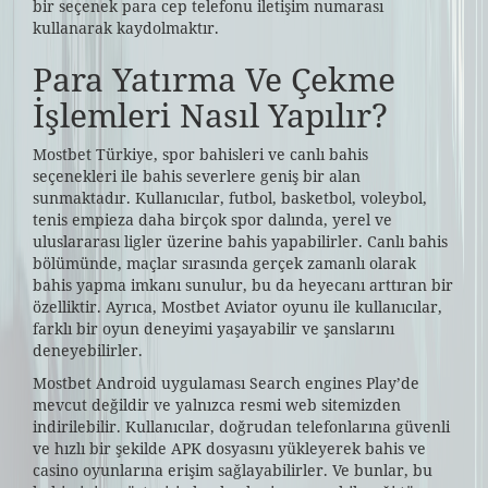
bir seçenek para cep telefonu iletişim numarası
kullanarak kaydolmaktır.
Para Yatırma Ve Çekme
İşlemleri Nasıl Yapılır?
Mostbet Türkiye, spor bahisleri ve canlı bahis
seçenekleri ile bahis severlere geniş bir alan
sunmaktadır. Kullanıcılar, futbol, basketbol, voleybol,
tenis empieza daha birçok spor dalında, yerel ve
uluslararası ligler üzerine bahis yapabilirler. Canlı bahis
bölümünde, maçlar sırasında gerçek zamanlı olarak
bahis yapma imkanı sunulur, bu da heyecanı arttıran bir
özelliktir. Ayrıca, Mostbet Aviator oyunu ile kullanıcılar,
farklı bir oyun deneyimi yaşayabilir ve şanslarını
deneyebilirler.
Mostbet Android uygulaması Search engines Play’de
mevcut değildir ve yalnızca resmi web sitemizden
indirilebilir. Kullanıcılar, doğrudan telefonlarına güvenli
ve hızlı bir şekilde APK dosyasını yükleyerek bahis ve
casino oyunlarına erişim sağlayabilirler. Ve bunlar, bu