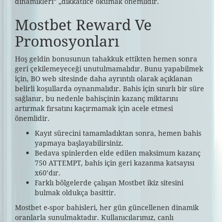
dinamikleri” „dikkatlice okumak önemlidir.
Mostbet Reward Ve
Promosyonları
Hoş geldin bonusunun tahakkuk ettikten hemen sonra
geri çekilemeyeceği unutulmamalıdır. Bunu yapabilmek
için, BO web sitesinde daha ayrıntılı olarak açıklanan
belirli koşullarda oynanmalıdır. Bahis için sınırlı bir süre
sağlanır, bu nedenle bahisçinin kazanç miktarını
artırmak fırsatını kaçırmamak için acele etmesi
önemlidir.
Kayıt sürecini tamamladıktan sonra, hemen bahis
yapmaya başlayabilirsiniz.
Bedava spinlerden elde edilen maksimum kazanç
750 ATTEMPT, bahis için geri kazanma katsayısı
x60’dır.
Farklı bölgelerde çalışan Mostbet ikiz sitesini
bulmak oldukça basittir.
Mostbet e-spor bahisleri, her gün güncellenen dinamik
oranlarla sunulmaktadır. Kullanıcılarımız, canlı