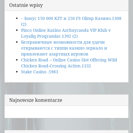
Ostatnie wpisy
– Бонус 150 000 KZT и 250 FS Olimp Казино.1308
(2)
Pinco Online Kazino Azrbaycanda VIP Klub v
Loyallq Proqramlar.1392 (2)
Безграничные возможности для удачи
открываются с типпи казино зеркало и
привлекают азартных игроков
Chicken Road – Online Casino Slot Offering Wild
Chicken Road-Crossing Action.1332
Stake Casino .5983
Najnowsze komentarze