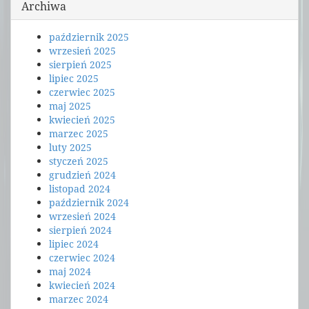
Archiwa
październik 2025
wrzesień 2025
sierpień 2025
lipiec 2025
czerwiec 2025
maj 2025
kwiecień 2025
marzec 2025
luty 2025
styczeń 2025
grudzień 2024
listopad 2024
październik 2024
wrzesień 2024
sierpień 2024
lipiec 2024
czerwiec 2024
maj 2024
kwiecień 2024
marzec 2024