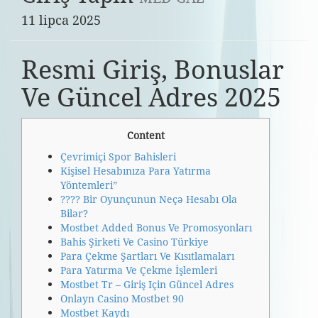
11 lipca 2025
Resmi Giriş, Bonuslar
Ve Güncel Adres 2025
Content
Çevrimiçi Spor Bahisleri
Kişisel Hesabınıza Para Yatırma
Yöntemleri”
???? Bir Oyunçunun Neçə Hesabı Ola
Bilər?
Mostbet Added Bonus Ve Promosyonları
Bahis Şirketi Ve Casino Türkiye
Para Çekme Şartları Ve Kısıtlamaları
Para Yatırma Ve Çekme İşlemleri
Mostbet Tr – Giriş Için Güncel Adres
Onlayn Casino Mostbet 90
Mostbet Kaydı