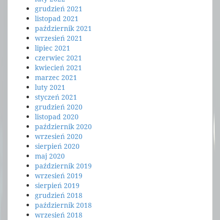
grudzień 2021
listopad 2021
październik 2021
wrzesień 2021
lipiec 2021
czerwiec 2021
kwiecień 2021
marzec 2021
luty 2021
styczeń 2021
grudzień 2020
listopad 2020
październik 2020
wrzesień 2020
sierpień 2020
maj 2020
październik 2019
wrzesień 2019
sierpień 2019
grudzień 2018
październik 2018
wrzesień 2018