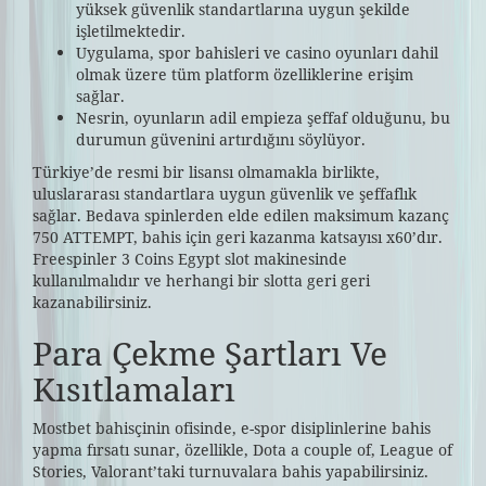
yüksek güvenlik standartlarına uygun şekilde
işletilmektedir.
Uygulama, spor bahisleri ve casino oyunları dahil
olmak üzere tüm platform özelliklerine erişim
sağlar.
Nesrin, oyunların adil empieza şeffaf olduğunu, bu
durumun güvenini artırdığını söylüyor.
Türkiye’de resmi bir lisansı olmamakla birlikte,
uluslararası standartlara uygun güvenlik ve şeffaflık
sağlar. Bedava spinlerden elde edilen maksimum kazanç
750 ATTEMPT, bahis için geri kazanma katsayısı x60’dır.
Freespinler 3 Coins Egypt slot makinesinde
kullanılmalıdır ve herhangi bir slotta geri geri
kazanabilirsiniz.
Para Çekme Şartları Ve
Kısıtlamaları
Mostbet bahisçinin ofisinde, e-spor disiplinlerine bahis
yapma fırsatı sunar, özellikle, Dota a couple of, League of
Stories, Valorant’taki turnuvalara bahis yapabilirsiniz.