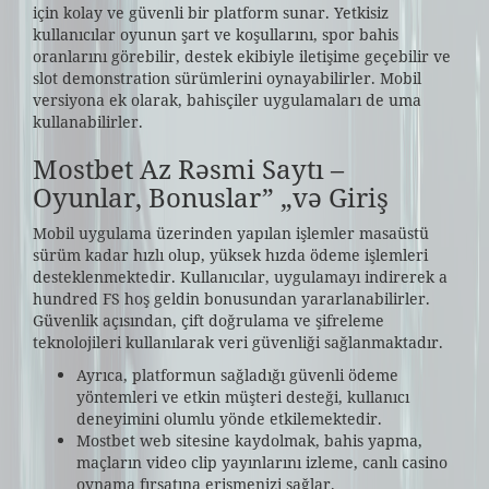
için kolay ve güvenli bir platform sunar. Yetkisiz
kullanıcılar oyunun şart ve koşullarını, spor bahis
oranlarını görebilir, destek ekibiyle iletişime geçebilir ve
slot demonstration sürümlerini oynayabilirler. Mobil
versiyona ek olarak, bahisçiler uygulamaları de uma
kullanabilirler.
Mostbet Az Rəsmi Saytı –
Oyunlar, Bonuslar” „və Giriş
Mobil uygulama üzerinden yapılan işlemler masaüstü
sürüm kadar hızlı olup, yüksek hızda ödeme işlemleri
desteklenmektedir. Kullanıcılar, uygulamayı indirerek a
hundred FS hoş geldin bonusundan yararlanabilirler.
Güvenlik açısından, çift doğrulama ve şifreleme
teknolojileri kullanılarak veri güvenliği sağlanmaktadır.
Ayrıca, platformun sağladığı güvenli ödeme
yöntemleri ve etkin müşteri desteği, kullanıcı
deneyimini olumlu yönde etkilemektedir.
Mostbet web sitesine kaydolmak, bahis yapma,
maçların video clip yayınlarını izleme, canlı casino
oynama fırsatına erişmenizi sağlar.