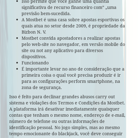
Isso permite que você ganhe uma quantia
significativa de recurso financeiro com” „uma
previsão bem-sucedida.
A Mostbet é uma casa sobre apostas esportivas os
quais atua no setor desde 2009, é propriedade da
Bizbon N. V.
Mostbet convida apostadores a realizar apostas
pelo web-site no navegador, em versão mobile do
site ou not any aplicativo para diversos
dispositivos.
Funcionando
É importante levar no ano de consideração que a
primeira coisa o qual você precisa produzir é ir
para as configurações perform smartphone, na
zona de segurança.
Isso é feito para declinar grandes abusos carry out
sistema e violações dos Termos e Condições da Mostbet.
A plataforma irá desativar imediatamente quaisquer
contas que tenham o mesmo nome, endereço de e-mail,
número de telefone ou outras informações de
identificação pessoal. No jogo simples, mas ao mesmo
tempo emocionante do blackjack, você deve conseguir