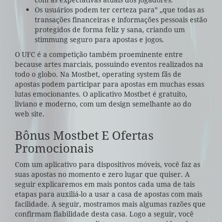
Os usuários podem ter certeza para” „que todas as
transações financeiras e informações pessoais estão
protegidos de forma feliz y sana, criando um
stimmung seguro para apostas e jogos.
O UFC é a competição também proeminente entre
because artes marciais, possuindo eventos realizados na
todo o globo. Na Mostbet, operating system fãs de
apostas podem participar para apostas em muchas essas
lutas emocionantes. O aplicativo Mostbet é gratuito,
liviano e moderno, com um design semelhante ao do
web site.
Bônus Mostbet E Ofertas
Promocionais
Com um aplicativo para dispositivos móveis, você faz as
suas apostas no momento e zero lugar que quiser. A
seguir explicaremos em mais pontos cada uma de tais
etapas para auxiliá-lo a usar a casa de apostas com mais
facilidade. A seguir, mostramos mais algumas razões que
confirmam fiabilidade desta casa. Logo a seguir, você