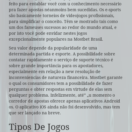
feito para entablar você com u conhecimento necessário
pra fazer apostas néanmoins bem sucedidas. Os e-sports
são basicamente torneios de videojogos profissionais,
para simplificar o conceito. Têm se mostrado tais como
um dos fameuses sucessos ao redor do mundo atual, e
por isto você pode envidar nestes jogos
excepcionalmente populares na Mostbet Brasil.
Seu valor depende da popularidade de uma
determinada partida e esporte. A possibilidade sobre
contatar rapidamente o serviço de suporte técnico é
sobre grande importância para os apostadores,
especialmente em relação a new resolução de
inconveniencias de natureza financeira. Mostbet garante
o qual os consumidores tem a possibilidade de fazer
perguntas e obter respostas em virtude de elas sem
qualquer problema. Infelizmente, até” „u momento o
corredor de apostas oferece apenas aplicativos Android
os. O aplicativo iOS ainda não foi desenvolvido, mas tem
que ser lançado na breve.
Tipos De Jogos