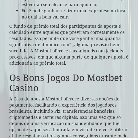
estiver ao seu alcance para ajudá-lo.
Você pode ganhar ze fizer uma ex profeso no local
no qual a bola vai cair.
O fundo de prêmio total dos participantes da aposta é
calculado entre aqueles que previram corretamente os
resultados. Isso permite que você ganhe uma quantia
significativa de dinheiro com” „alguma previsão bem-
sucedida. A Mostbet oferece caça-níqueis com jackpots
progressivos, em que alguma parte de qualquer aposta é
adicionada ao prêmio total.
Os Bons Jogos Do Mostbet
Casino
A Casa de aposta Mostbet oferece diversas opções de
pagamento, facilitando a experiência dos jogadores
brasileiros, incluindo Pix, transferências bancárias,
criptomoedas e carteiras digitais. Isso uma vez que só
depois de uma verificação da sua identidade que the
opção de saque será liberada em virtude de você utilizar
at the resgatar os teus ganhos conseguidos durante meio