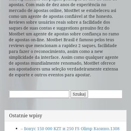
apostas. Com mais de dez anos de experiência no
mercado de apostas online, MostBet se estabeleceu asi
como um agente de apostas confiável at the honesto.
Reviews sobre usuários reais sobre a facilidade dos
saques de suas contas e suggestions genuíno fez do
Mostbet um agente de apostas sobre confiança no ramo
de apostas on-line. Mostbet Brasil é famoso pelos teus
reviews que mencionam a rapidez 2 saques, facilidade
para fazer o reconocimiento, assim como a new
simplicidade da interface. Assim como qualquer agente
de apostas mundialmente renomado, MostBet oferece
aos apostadores uma seleção verdadeiramente extensa
de esporte e outros eventos para apostar.
Szukaj:
Ostatnie wpisy
– Бонус 150 000 KZT и 250 FS Olimp Казино.1308