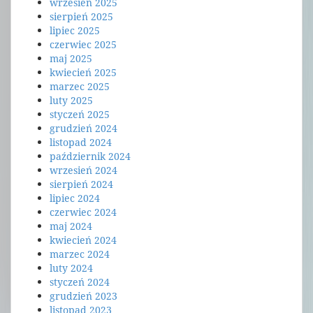
wrzesień 2025
sierpień 2025
lipiec 2025
czerwiec 2025
maj 2025
kwiecień 2025
marzec 2025
luty 2025
styczeń 2025
grudzień 2024
listopad 2024
październik 2024
wrzesień 2024
sierpień 2024
lipiec 2024
czerwiec 2024
maj 2024
kwiecień 2024
marzec 2024
luty 2024
styczeń 2024
grudzień 2023
listopad 2023