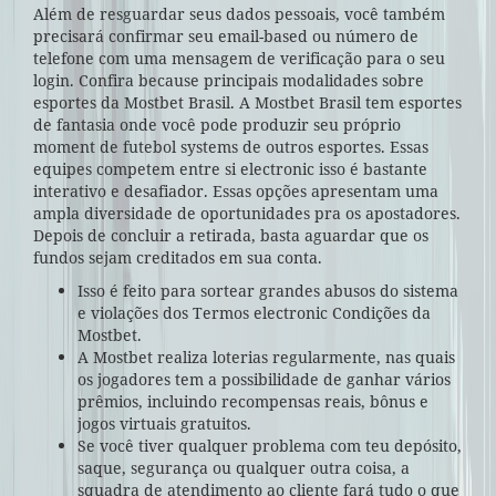
Além de resguardar seus dados pessoais, você também
precisará confirmar seu email-based ou número de
telefone com uma mensagem de verificação para o seu
login. Confira because principais modalidades sobre
esportes da Mostbet Brasil. A Mostbet Brasil tem esportes
de fantasia onde você pode produzir seu próprio
moment de futebol systems de outros esportes. Essas
equipes competem entre si electronic isso é bastante
interativo e desafiador. Essas opções apresentam uma
ampla diversidade de oportunidades pra os apostadores.
Depois de concluir a retirada, basta aguardar que os
fundos sejam creditados em sua conta.
Isso é feito para sortear grandes abusos do sistema
e violações dos Termos electronic Condições da
Mostbet.
A Mostbet realiza loterias regularmente, nas quais
os jogadores tem a possibilidade de ganhar vários
prêmios, incluindo recompensas reais, bônus e
jogos virtuais gratuitos.
Se você tiver qualquer problema com teu depósito,
saque, segurança ou qualquer outra coisa, a
squadra de atendimento ao cliente fará tudo o que