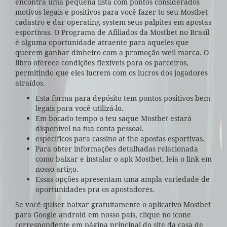
encontra uma pequena lista com pontos considerados
motivos legais e positivos para você fazer to seu Mostbet
cadastro e dar operating-system seus palpites em apostas
esportivas. O Programa de Afiliados da Mostbet no Brasil
é alguma oportunidade atraente para aqueles que
querem ganhar dinheiro com a promoção weil marca. O
libro oferece condições flexíveis para os parceiros,
permitindo que eles lucrem com os lucros dos jogadores
atraídos.
Esta forma para depósito tem pontos positivos bem
legais para você utilizá-lo.
Em bocado tempo o teu saque Mostbet estará
disponível na tua conta pessoal.
específicos para cassino at the apostas esportivas.
Para obter informações detalhadas relacionada
como baixar e instalar o apk Mostbet, leia o link em
nosso artigo.
Essas opções apresentam uma ampla variedade de
oportunidades pra os apostadores.
Se você quiser baixar gratuitamente o aplicativo Mostbet
para Google android em nosso país, clique no ícone
correspondente em página principal do site da casa de