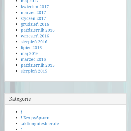
maj 2017
kwiecień 2017
marzec 2017
styczeń 2017
grudzień 2016
październik 2016
wrzesień 2016
sierpień 2016
lipiec 2016
maj 2016
marzec 2016
październik 2015
sierpień 2015
Kategorie
!
! Без рубрики
.aktiongutesbier.de
1