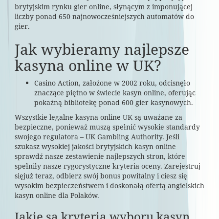
brytyjskim rynku gier online, słynącym z imponującej
liczby ponad 650 najnowocześniejszych automatów do
gier.
Jak wybieramy najlepsze
kasyna online w UK?
Casino Action, założone w 2002 roku, odcisnęło
znaczące piętno w świecie kasyn online, oferując
pokaźną bibliotekę ponad 600 gier kasynowych.
Wszystkie legalne kasyna online UK są uważane za
bezpieczne, ponieważ muszą spełnić wysokie standardy
swojego regulatora – UK Gambling Authority. Jeśli
szukasz wysokiej jakości brytyjskich kasyn online
sprawdź nasze zestawienie najlepszych stron, które
spełniły nasze rygorystyczne kryteria oceny. Zarejestruj
sięjuż teraz, odbierz swój bonus powitalny i ciesz się
wysokim bezpieczeństwem i doskonałą ofertą angielskich
kasyn online dla Polaków.
Jakie są kryteria wyboru kasyn