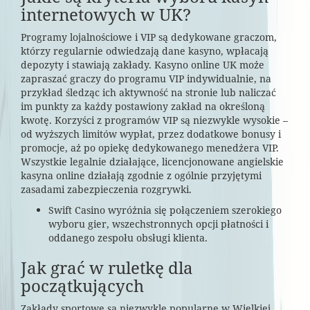
internetowych w UK?
Programy lojalnościowe i VIP są dedykowane graczom,
którzy regularnie odwiedzają dane kasyno, wpłacają
depozyty i stawiają zakłady. Kasyno online UK może
zapraszać graczy do programu VIP indywidualnie, na
przykład śledząc ich aktywność na stronie lub naliczać
im punkty za każdy postawiony zakład na określoną
kwotę. Korzyści z programów VIP są niezwykle wysokie –
od wyższych limitów wypłat, przez dodatkowe bonusy i
promocje, aż po opiekę dedykowanego menedżera VIP.
Wszystkie legalnie działające, licencjonowane angielskie
kasyna online działają zgodnie z ogólnie przyjętymi
zasadami zabezpieczenia rozgrywki.
Swift Casino wyróżnia się połączeniem szerokiego
wyboru gier, wszechstronnych opcji płatności i
oddanego zespołu obsługi klienta.
Jak grać w ruletkę dla
początkujących
Zakłady sportowe są niezwykle popularne w Wielkiej