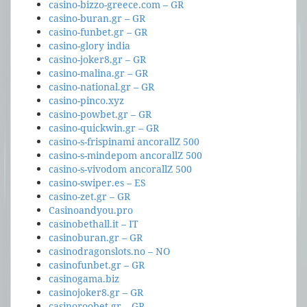
casino-bizzo-greece.com – GR
casino-buran.gr – GR
casino-funbet.gr – GR
casino-glory india
casino-joker8.gr – GR
casino-malina.gr – GR
casino-national.gr – GR
casino-pinco.xyz
casino-powbet.gr – GR
casino-quickwin.gr – GR
casino-s-frispinami ancorallZ 500
casino-s-mindepom ancorallZ 500
casino-s-vivodom ancorallZ 500
casino-swiper.es – ES
casino-zet.gr – GR
Casinoandyou.pro
casinobethall.it – IT
casinoburan.gr – GR
casinodragonslots.no – NO
casinofunbet.gr – GR
casinogama.biz
casinojoker8.gr – GR
casinoroobet.gr – GR