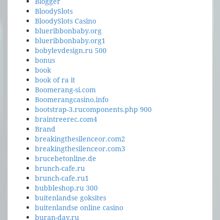
Blogger
BloodySlots
BloodySlots Casino
blueribbonbaby.org
blueribbonbaby.org1
bobylevdesign.ru 500
bonus
book
book of ra it
Boomerang-si.com
Boomerangcasino.info
bootstrap-3.rucomponents.php 900
braintreerec.com4
Brand
breakingthesilenceor.com2
breakingthesilenceor.com3
brucebetonline.de
brunch-cafe.ru
brunch-cafe.ru1
bubbleshop.ru 300
buitenlandse goksites
buitenlandse online casino
buran-day.ru