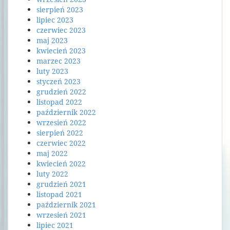
sierpień 2023
lipiec 2023
czerwiec 2023
maj 2023
kwiecień 2023
marzec 2023
luty 2023
styczeń 2023
grudzień 2022
listopad 2022
październik 2022
wrzesień 2022
sierpień 2022
czerwiec 2022
maj 2022
kwiecień 2022
luty 2022
grudzień 2021
listopad 2021
październik 2021
wrzesień 2021
lipiec 2021