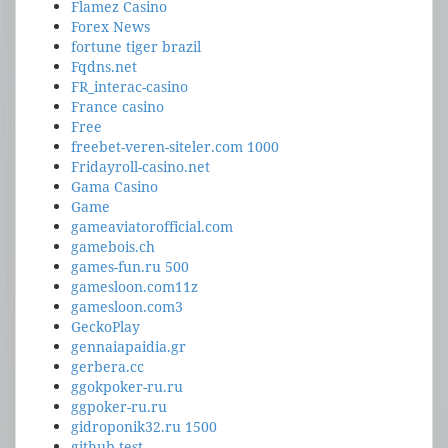
Flamez Casino
Forex News
fortune tiger brazil
Fqdns.net
FR_interac-casino
France casino
Free
freebet-veren-siteler.com 1000
Fridayroll-casino.net
Gama Casino
Game
gameaviatorofficial.com
gamebois.ch
games-fun.ru 500
gamesloon.com11z
gamesloon.com3
GeckoPlay
gennaiapaidia.gr
gerbera.cc
ggokpoker-ru.ru
ggpoker-ru.ru
gidroponik32.ru 1500
github test