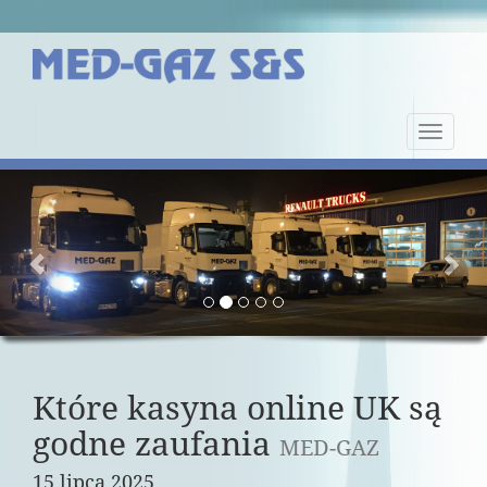
Nawiga
strony
Previous
Nex
Które kasyna online UK są
godne zaufania
MED-GAZ
15 lipca 2025