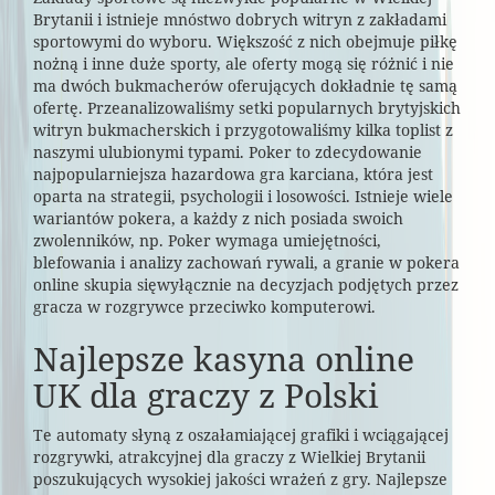
Brytanii i istnieje mnóstwo dobrych witryn z zakładami
sportowymi do wyboru. Większość z nich obejmuje piłkę
nożną i inne duże sporty, ale oferty mogą się różnić i nie
ma dwóch bukmacherów oferujących dokładnie tę samą
ofertę. Przeanalizowaliśmy setki popularnych brytyjskich
witryn bukmacherskich i przygotowaliśmy kilka toplist z
naszymi ulubionymi typami. Poker to zdecydowanie
najpopularniejsza hazardowa gra karciana, która jest
oparta na strategii, psychologii i losowości. Istnieje wiele
wariantów pokera, a każdy z nich posiada swoich
zwolenników, np. Poker wymaga umiejętności,
blefowania i analizy zachowań rywali, a granie w pokera
online skupia sięwyłącznie na decyzjach podjętych przez
gracza w rozgrywce przeciwko komputerowi.
Najlepsze kasyna online
UK dla graczy z Polski
Te automaty słyną z oszałamiającej grafiki i wciągającej
rozgrywki, atrakcyjnej dla graczy z Wielkiej Brytanii
poszukujących wysokiej jakości wrażeń z gry. Najlepsze