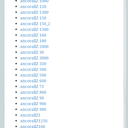
ancorallZ 1000
ancorallZ 120
ancorallZ 1300
ancorallZ 150
ancorallZ 150_2
ancorallZ 1500
ancorallZ 160
ancorallZ 180
ancorallZ 2000
ancorallZ 30
ancorallZ 3000
ancorallZ 320
ancorallZ 500
ancorallZ 500
ancorallZ 600
ancorallZ 75
ancorallZ 800
ancorallZ 90
ancorallZ 900
ancorallZ 900
ancorallZ1
ancorallZ1250
ancorallZ160