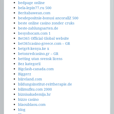
bedpage online
bela-lepin77.ru 500
Beritabawean.com
besdepositnie-bonusi ancorallZ 500
beste online casino zonder cruks
beste-zahlungsarten.de
besyohocam.com 1
Bet365 Official Global website
bet365casino-greece.com – GR
betgr8-kenya.ke x
betonredcasino.gr – GR
betting utan svensk licens
Bez kategorii
Bigclash-canada.com
Biggerz
biireland.com
bildungsinstitut-reittherapie.de
bilimufku.com 2000
biznisakademija.hr
bizzo casino
blaoublaou.com
blog