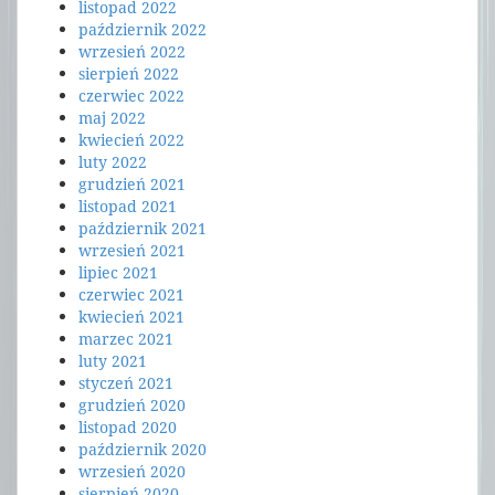
listopad 2022
październik 2022
wrzesień 2022
sierpień 2022
czerwiec 2022
maj 2022
kwiecień 2022
luty 2022
grudzień 2021
listopad 2021
październik 2021
wrzesień 2021
lipiec 2021
czerwiec 2021
kwiecień 2021
marzec 2021
luty 2021
styczeń 2021
grudzień 2020
listopad 2020
październik 2020
wrzesień 2020
sierpień 2020