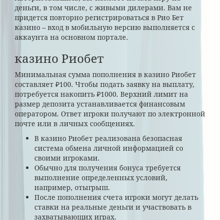
деньги, в том числе, с живыми дилерами. Вам не
придется повторно регистрироваться в Рио Бет
казино – вход в мобильную версию выполняется с
аккаунта на основном портале.
казино Риобет
Минимальная сумма пополнения в казино Риобет
составляет ₽100. Чтобы подать заявку на выплату,
потребуется накопить ₽1000. Верхний лимит на
размер депозита устанавливается финансовым
оператором. Ответ игроки получают по электронной
почте или в личных сообщениях.
В казино Риобет реализована безопасная
система обмена личной информацией со
своими игроками.
Обычно для получения бонуса требуется
выполнение определенных условий,
например, отыгрыш.
После пополнения счета игроки могут делать
ставки на реальные деньги и участвовать в
захватывающих играх.