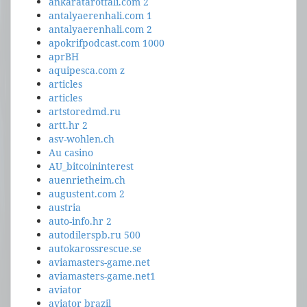
ankaratarotfali.com 2
antalyaerenhali.com 1
antalyaerenhali.com 2
apokrifpodcast.com 1000
aprBH
aquipesca.com z
articles
articles
artstoredmd.ru
artt.hr 2
asv-wohlen.ch
Au casino
AU_bitcoininterest
auenrietheim.ch
augustent.com 2
austria
auto-info.hr 2
autodilerspb.ru 500
autokarossrescue.se
aviamasters-game.net
aviamasters-game.net1
aviator
aviator brazil