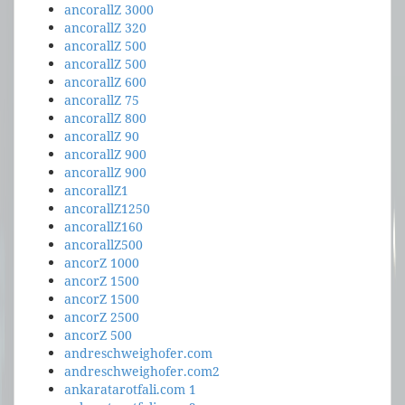
ancorallZ 3000
ancorallZ 320
ancorallZ 500
ancorallZ 500
ancorallZ 600
ancorallZ 75
ancorallZ 800
ancorallZ 90
ancorallZ 900
ancorallZ 900
ancorallZ1
ancorallZ1250
ancorallZ160
ancorallZ500
ancorZ 1000
ancorZ 1500
ancorZ 1500
ancorZ 2500
ancorZ 500
andreschweighofer.com
andreschweighofer.com2
ankaratarotfali.com 1