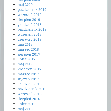
maj 2020
październik 2019
wrzesień 2019
sierpień 2019
grudzień 2018
październik 2018
wrzesień 2018
czerwiec 2018
maj 2018
marzec 2018
sierpień 2017
lipiec 2017
maj 2017
kwiecień 2017
marzec 2017
styczeń 2017
grudzień 2016
październik 2016
wrzesień 2016
sierpień 2016
lipiec 2016
maj 2016