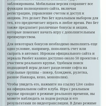
заблокированы. Мобильная версия сохраняет все
функции полноценного сайта, включая
регистрацию, управление счетом и доступ к
акциям. Это делает Рио Бет идеальным выбором для
тех, кто предпочитает играть в любое время. Рио Бет
также предлагает различные бонусы и акции,
которые помогают начать игру с дополнительным
преимуществом.
Для некоторых бонусов необходимо выполнить еще
одно условие, например, пополнить счет или
сыграть в автомат. Игрокам официального сайта и
зеркала Риобет казино доступно около 50 проектов с
участием реального крупье. Удобным поиск
подходящей игры делает разделение софта на
отдельные группы – покер, блэкджек, рулетка,
разное (баккара, кено, монополия).
Чтобы увидеть его, нажмите на ссылку Live casino
на официальном сайте клуба. Игра с реальным
крупье проходит в режиме реального времени, вы
можете наблюдать за ходом раунда и его
результатами по видеотрансляции. В Демо режиме