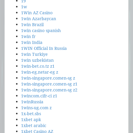
19
1w
1Win AZ Casino
1win Azərbaycan
1win Brazil
1win casino spanish
1win fr
1win India
1WIN Official In Russia
1win Turkiye
1win uzbekistan
1win-bet.co.tz z1
1win-eg.netar-eg z
1win-singapore.comen-sg z
1win-singapore.comen-sg z1
1win-singapore.comen-sg z2
1wincom.cifr-ci z1
1winRussia
1wins-ug.com z
1x-bet.sbs
1xbet apk
1xbet arabic
1xbet Casino AZ