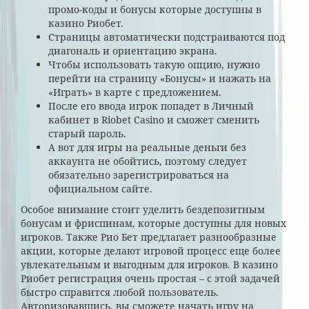
промо-коды и бонусы которые доступны в
казино Риобет.
Страницы автоматически подстраиваются под
диагональ и ориентацию экрана.
Чтобы использовать такую опцию, нужно
перейти на страницу «Бонусы» и нажать на
«Играть» в карте с предложением.
После его ввода игрок попадет в Личный
кабинет в Riobet Casino и сможет сменить
старый пароль.
А вот для игры на реальные деньги без
аккаунта не обойтись, поэтому следует
обязательно зарегистрироваться на
официальном сайте.
Особое внимание стоит уделить бездепозитным
бонусам и фриспинам, которые доступны для новых
игроков. Также Рио Бет предлагает разнообразные
акции, которые делают игровой процесс еще более
увлекательным и выгодным для игроков. В казино
Риобет регистрация очень простая – с этой задачей
быстро справится любой пользователь.
Авторизовавшись, вы сможете начать игру на