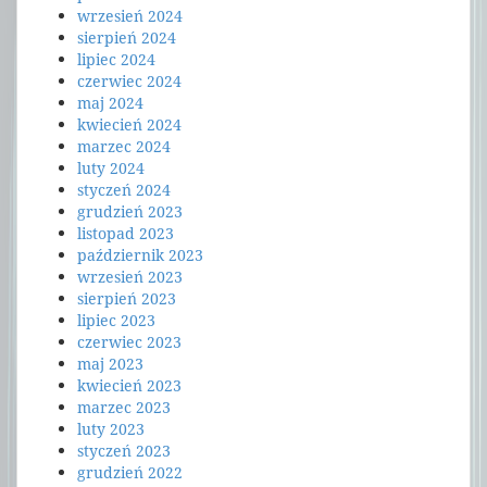
wrzesień 2024
sierpień 2024
lipiec 2024
czerwiec 2024
maj 2024
kwiecień 2024
marzec 2024
luty 2024
styczeń 2024
grudzień 2023
listopad 2023
październik 2023
wrzesień 2023
sierpień 2023
lipiec 2023
czerwiec 2023
maj 2023
kwiecień 2023
marzec 2023
luty 2023
styczeń 2023
grudzień 2022