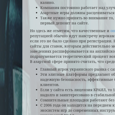
казино.
Компания постоянно работает над улуч
Азартные игры должны расцениваться к
Также нужно принять во внимание то,
первый депозит на сайте.
Но здесь же отметим, что качественные и
он
репутацией обычно идут навстречу игрокам
если это не было сделано при регистрации.
сайты для ставок, которым действительно м
заведениях расшифровывается на английском
подразумевается теоретический процент воз
В азартной сфере принято считать, что средн
Главный игрок украинского рынка с са
Эти элитные платформы предлагают о
надежную безопасность, эффективные 
клиентов.
Если у сайта есть лицензия КРАИЛ, то
надолго и заинтересовано в стабильной
Сомнительные площадки работают без 
С 2006 года он находится на переднем
экосистем игр до современных инстру