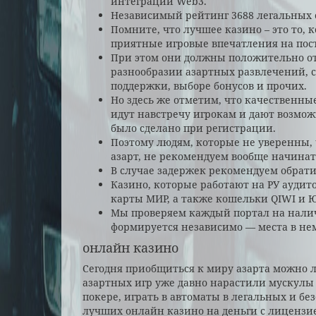
интеграций Web3.
Независимый рейтинг 3688 легальных 
Помните, что лучшее казино – это то, 
приятные игровые впечатления на пос
При этом они должны положительно от
разнообразии азартных развлечений, 
поддержки, выборе бонусов и прочих.
Но здесь же отметим, что качественны
идут навстречу игрокам и дают возмож
было сделано при регистрации.
Поэтому людям, которые не уверенны, ч
азарт, не рекомендуем вообще начинат
В случае задержек рекомендуем обрати
Казино, которые работают на РУ аудит
карты МИР, а также кошельки QIWI и 
Мы проверяем каждый портал на нали
формируется независимо — места в нем
онлайн казино
Сегодня приобщиться к миру азарта можно л
азартных игр уже давно нарастили мускулы 
покере, играть в автоматы в легальных и бе
лучших онлайн казино на деньги с лицензие