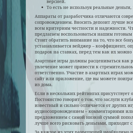
версией.
То есть не используя реальные деньги,
Аппараты от разработчика отличаются сов
сопровождением. Вносить депозит лучше все
всем критериям честности и надежности. Ч
предлагаем воспользоваться нашим готовым
Стоит обратить внимание на то, что все бо
устанавливается вейджер – коэффициент, о
подарок на ставках, перед тем как их можно
Азартные игры должны расцениваться как ра
увлечение может привести к стремительном
ответственно. Участие в азартных играх мо
сайт или приложение, где вы можете поиграт
из дома.
Если в нескольких рейтингах присутствует о
Постоянство говорит о том, что заслуги клу
известный и сильно отличается от других и
аудиосопровождением – комментариями или
предложением с самой низкой суммой пополне
лучше всего рисковать деньгами, приходит с
За каждое из этих разрешений необходимо п