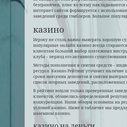
безграничен, плюс ко всему накладываются 
интернет сайтов формируется с использован
заведений среди гэмблеров. Большое популя
казино
Игроку не столь важно выиграть хорошую сум
популярные онлайн казино всегда стараютс
клиентам большой выбор платежных инстру
клуба – период его активного существования
Методы пополнения и снятия средств – инди
ресурса. Казино Рейтинг уточняет наличие 
сроки внесения депозитов и снятия выигрыш
список игорных заведений, расположенных в
В рейтинг вошли только проверенные завед
клиентов, обзавелись определенной репута
конкуренцию. Наши обзоры основаны на реа
условий казино. Ниже в табличке мы предла
наземном казино.
казино на деньги