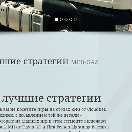
чшие стратегии
MED-GAZ
 лучшие стратегии
а вы не посетите игры на столах RNG от Cloudbet.
кджек, с добавлением той же детали –
торые из главных игр в этом сегменте включают
ack MH от Play’n GO и First Person Lightning Baccarat