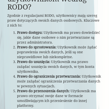
RODO?
Zgodnie z regulacjami RODO, użytkownicy mają szereg
praw dotyczących swoich danych osobowych. Kluczowe
z nich to:
Prawo dostępu:
Użytkownik ma prawo dowiedzieć
się, jakie dane osobowe o nim przetwarzane są
przez administratora.
Prawo do sprostowania:
Użytkownik może żądać
poprawienia swoich danych, jeśli są one
nieprawidłowe lub niekompletne.
Prawo do usunięcia:
Użytkownik ma prawo
zażądać usunięcia swoich danych, w tym konta
użytkownika.
Prawo do ograniczenia przetwarzania:
Użytkownik
może zażądać ograniczenia przetwarzania danych
w pewnych sytuacjach.
Prawo do przenoszenia danych:
Użytkownik ma
prawo otrzymać swoje dane w formacie
umożliwiającym ich przeniesienie do innej
platformy.