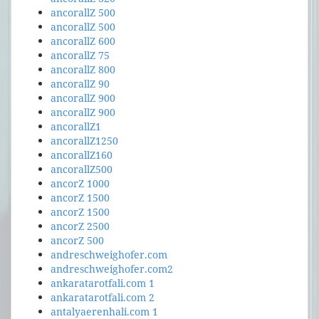
ancorallZ 500
ancorallZ 500
ancorallZ 600
ancorallZ 75
ancorallZ 800
ancorallZ 90
ancorallZ 900
ancorallZ 900
ancorallZ1
ancorallZ1250
ancorallZ160
ancorallZ500
ancorZ 1000
ancorZ 1500
ancorZ 1500
ancorZ 2500
ancorZ 500
andreschweighofer.com
andreschweighofer.com2
ankaratarotfali.com 1
ankaratarotfali.com 2
antalyaerenhali.com 1