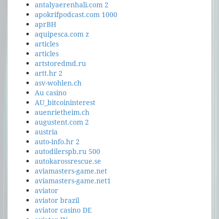
antalyaerenhali.com 2
apokrifpodcast.com 1000
aprBH
aquipesca.com z
articles
articles
artstoredmd.ru
artt.hr 2
asv-wohlen.ch
Au casino
AU_bitcoininterest
auenrietheim.ch
augustent.com 2
austria
auto-info.hr 2
autodilerspb.ru 500
autokarossrescue.se
aviamasters-game.net
aviamasters-game.net1
aviator
aviator brazil
aviator casino DE