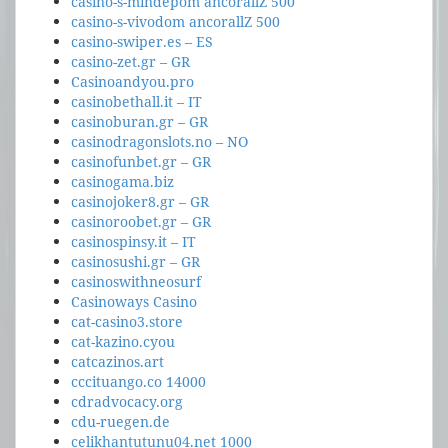
casino-s-mindepom ancorallZ 500
casino-s-vivodom ancorallZ 500
casino-swiper.es – ES
casino-zet.gr – GR
Casinoandyou.pro
casinobethall.it – IT
casinoburan.gr – GR
casinodragonslots.no – NO
casinofunbet.gr – GR
casinogama.biz
casinojoker8.gr – GR
casinoroobet.gr – GR
casinospinsy.it – IT
casinosushi.gr – GR
casinoswithneosurf
Casinoways Casino
cat-casino3.store
cat-kazino.cyou
catcazinos.art
cccituango.co 14000
cdradvocacy.org
cdu-ruegen.de
celikhantutunu04.net 1000