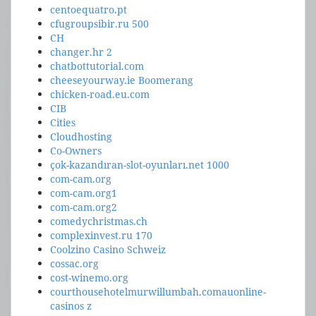
centoequatro.pt
cfugroupsibir.ru 500
CH
changer.hr 2
chatbottutorial.com
cheeseyourway.ie Boomerang
chicken-road.eu.com
CIB
Cities
Cloudhosting
Co-Owners
çok-kazandıran-slot-oyunları.net 1000
com-cam.org
com-cam.org1
com-cam.org2
comedychristmas.ch
complexinvest.ru 170
Coolzino Casino Schweiz
cossac.org
cost-winemo.org
courthousehotelmurwillumbah.comauonline-
casinos z