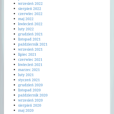
wrzesień 2022
sierpień 2022
czerwiec 2022
maj 2022
kwiecień 2022
luty 2022
grudzień 2021
listopad 2021
październik 2021
wrzesień 2021
lipiec 2021
czerwiec 2021
kwiecień 2021
marzec 2021
luty 2021
styczeń 2021
grudzień 2020
listopad 2020
październik 2020
wrzesień 2020
sierpień 2020
maj 2020