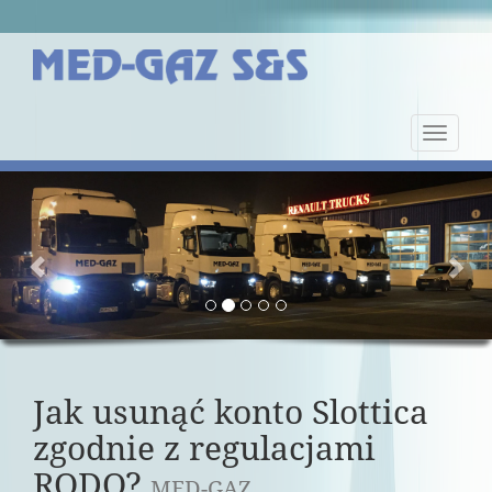
Nawiga
strony
Previous
Nex
Jak usunąć konto Slottica
zgodnie z regulacjami
RODO?
MED-GAZ