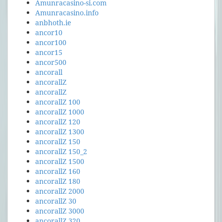
Amunracasino-si.com
Amunracasino.info
anbhoth.ie
ancor10
ancor100
ancor15
ancor500
ancorall
ancorallZ
ancorallZ
ancorallZ 100
ancorallZ 1000
ancorallZ 120
ancorallZ 1300
ancorallZ 150
ancorallZ 150_2
ancorallZ 1500
ancorallZ 160
ancorallZ 180
ancorallZ 2000
ancorallZ 30
ancorallZ 3000
ancorallZ 320