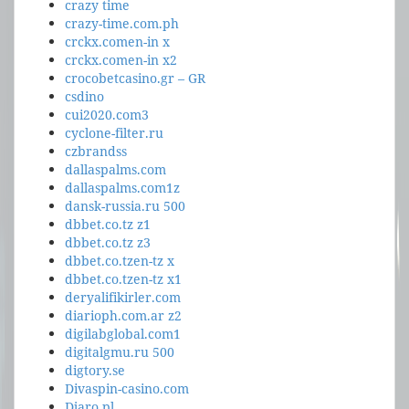
crazy time
crazy-time.com.ph
crckx.comen-in x
crckx.comen-in x2
crocobetcasino.gr – GR
csdino
cui2020.com3
cyclone-filter.ru
czbrandss
dallaspalms.com
dallaspalms.com1z
dansk-russia.ru 500
dbbet.co.tz z1
dbbet.co.tz z3
dbbet.co.tzen-tz x
dbbet.co.tzen-tz x1
deryalifikirler.com
diarioph.com.ar z2
digilabglobal.com1
digitalgmu.ru 500
digtory.se
Divaspin-casino.com
Djaro.pl