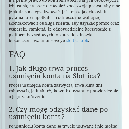
ma pełne prawo do kontroli swoich danych osobowych i
ich usunięcia. Warto również znać swoje prawa, aby móc
je skutecznie egzekwować. Jeśli masz jakiekolwiek
pytania lub napotkałeś trudności, nie wahaj się
skontaktować z obsługą klienta, aby uzyskać pomoc oraz
wsparcie. Pamiętaj, że odpowiedzialne korzystanie z
platform hazardowych to klucz do zdrowia i
bezpieczeństwa finansowego
slottica apk
.
FAQ
1. Jak długo trwa proces
usunięcia konta na Slottica?
Proces usunięcia konta zazwyczaj trwa kilka dni
roboczych, jednak użytkownik otrzymuje potwierdzenie
o jego zakończeniu.
2. Czy mogę odzyskać dane po
usunięciu konta?
Po usunięciu konta dane są trwale usuwane i nie można