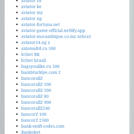
aviator IN
aviator ke
aviator mz
aviator ng
aviator-fortuna.net
aviator-game-official.netlify.app
aviator-mocambique.co.mz zebra1
aviator24.ng z
axiomaltd.ru 500
b1bet BR
b1bet brazil
bagsyoulike.ru 500
bambturkiye.com 2
bancorallZ
bancorallZ 100
bancorallZ 500
bancorallZ 80
bancorallZ 900
bancorallZ240
bancorZ 100
bancorZ 2500
bank-swift-codes.com
Bankobet