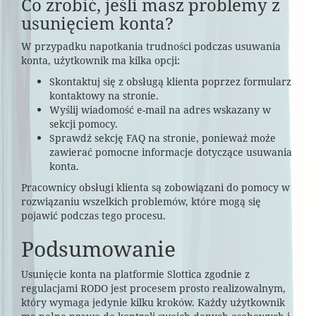
Co zrobić, jeśli masz problemy z
usunięciem konta?
W przypadku napotkania trudności podczas usuwania
konta, użytkownik ma kilka opcji:
Skontaktuj się z obsługą klienta poprzez formularz
kontaktowy na stronie.
Wyślij wiadomość e-mail na adres wskazany w
sekcji pomocy.
Sprawdź sekcję FAQ na stronie, ponieważ może
zawierać pomocne informacje dotyczące usuwania
konta.
Pracownicy obsługi klienta są zobowiązani do pomocy w
rozwiązaniu wszelkich problemów, które mogą się
pojawić podczas tego procesu.
Podsumowanie
Usunięcie konta na platformie Slottica zgodnie z
regulacjami RODO jest procesem prosto realizowalnym,
który wymaga jedynie kilku kroków. Każdy użytkownik