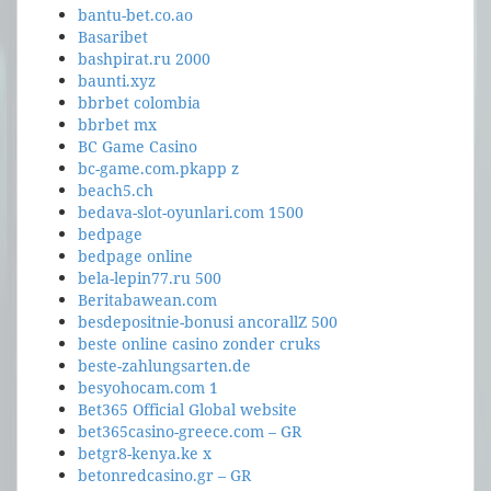
bantu-bet.co.ao
Basaribet
bashpirat.ru 2000
baunti.xyz
bbrbet colombia
bbrbet mx
BC Game Casino
bc-game.com.pkapp z
beach5.ch
bedava-slot-oyunlari.com 1500
bedpage
bedpage online
bela-lepin77.ru 500
Beritabawean.com
besdepositnie-bonusi ancorallZ 500
beste online casino zonder cruks
beste-zahlungsarten.de
besyohocam.com 1
Bet365 Official Global website
bet365casino-greece.com – GR
betgr8-kenya.ke x
betonredcasino.gr – GR