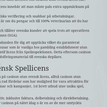
 licens innebär att man måste palo extra uppmärksam på
iska verifiering och snabbar på utbetalningar.
är om du pengar och till 100% veterinarian att du har
och tillåter svenska kunder att spela trots att operatören
onen (SGA).
judanden för dig att upptäcka vilket du garanterat
nusar som är vanliga hos gambling establishment utan
ntif licens från Spelinspektionen. Detta eftersom casinon
dsföringsmaterial till svenska depilare.
nsk Spellicens
 på casinon utan svensk licens, alltså casinon utan
 rad fördelar som har mulighed for vara attraktiva för
sar och kampanjer, 1st brett utbud utav unika spel,
tiv, inklusive faktura, delbetalning och direktbetalning.
av casinon på nätet idag o är en av de mer omtyckta