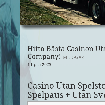
Hitta Bästa Casinon Ut
Company!
MED-GAZ
1 lipca 2025
Casino Utan Spelst
Spelpaus + Utan Sve