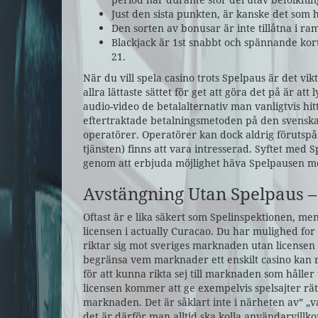
Just den sista punkten, är kanske det som h
Den sorten av bonusar är inte tillåtna i r
Blackjack är 1st snabbt och spännande kort
21.
När du vill spela casino trots Spelpaus är det vik
allra lättaste sättet för get att göra det på är a
audio-video de betalalternativ man vanligtvis hit
eftertraktade betalningsmetoden på den svenska
operatörer. Operatörer kan dock aldrig förutspå
tjänsten) finns att vara intresserad. Syftet med S
genom att erbjuda möjlighet häva Spelpausen mot
Avstängning Utan Spelpaus –
Oftast är e lika säkert som Spelinspektionen, me
licensen i actually Curacao. Du har mulighed for
riktar sig mot sveriges marknaden utan licensen oc
begränsa vem marknader ett enskilt casino kan rik
för att kunna rikta sej till marknaden som håller 
licensen kommer att ge exempelvis spelsajter rätt
marknaden. Det är såklart inte i närheten av” „v
det är därför man alltid ska kolla användarvillko