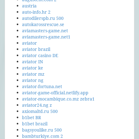
austria
auto-info.hr 2
autodilerspb.ru 500
autokarossrescue.se
aviamasters-game.net
aviamasters-game.net1
aviator
aviator brazil
aviator casino DE
aviator IN
aviator ke
aviator mz
aviator ng
aviator-fortuna.net
aviator-game-official.netlify.app
aviator-mocambique.co.mz zebra1
aviator24.ng z
axiomaltd.ru 500
b1bet BR
b1bet brazil
bagsyoulike.ru 500
bambturkiye.com 2