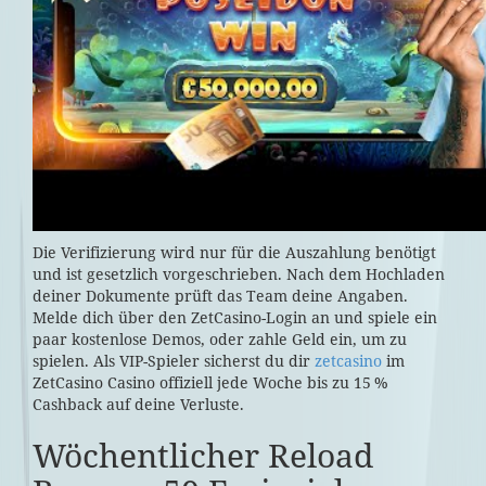
Die Verifizierung wird nur für die Auszahlung benötigt
und ist gesetzlich vorgeschrieben. Nach dem Hochladen
deiner Dokumente prüft das Team deine Angaben.
Melde dich über den ZetCasino-Login an und spiele ein
paar kostenlose Demos, oder zahle Geld ein, um zu
spielen. Als VIP-Spieler sicherst du dir
zetcasino
im
ZetCasino Casino offiziell jede Woche bis zu 15 %
Cashback auf deine Verluste.
Wöchentlicher Reload