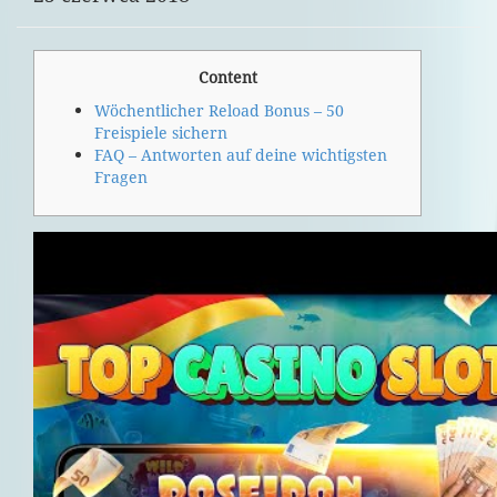
Content
Wöchentlicher Reload Bonus – 50
Freispiele sichern
FAQ – Antworten auf deine wichtigsten
Fragen