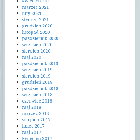
kwiecień 2021
marzec 2021
luty 2021
styczeń 2021
grudzień 2020
listopad 2020
październik 2020
wrzesień 2020
sierpień 2020
maj 2020
październik 2019
wrzesień 2019
sierpień 2019
grudzień 2018
październik 2018
wrzesień 2018
czerwiec 2018
maj 2018
marzec 2018
sierpień 2017
lipiec 2017
maj 2017
kwiecień 2017