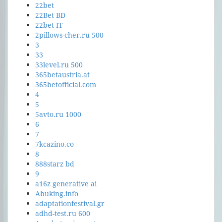
22bet
22Bet BD
22bet IT
2pillows-cher.ru 500
3
33
33level.ru 500
365betaustria.at
365betofficial.com
4
5
5avto.ru 1000
6
7
7kcazino.co
8
888starz bd
9
a16z generative ai
Abuking.info
adaptationfestival.gr
adhd-test.ru 600