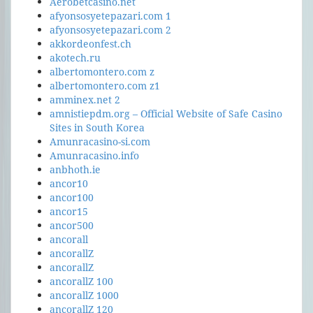
Aerobetcasino.net
afyonsosyetepazari.com 1
afyonsosyetepazari.com 2
akkordeonfest.ch
akotech.ru
albertomontero.com z
albertomontero.com z1
amminex.net 2
amnistiepdm.org – Official Website of Safe Casino
Sites in South Korea
Amunracasino-si.com
Amunracasino.info
anbhoth.ie
ancor10
ancor100
ancor15
ancor500
ancorall
ancorallZ
ancorallZ
ancorallZ 100
ancorallZ 1000
ancorallZ 120