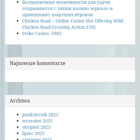
Безграничные возможности для удачи
открываются с типпи казино зеркало и
привлекают азартных игроков
Chicken Road – Online Casino Slot Offering Wild
Chicken Road-Crossing Action.1332
Stake Casino .5983
Najnowsze komentarze
Archiwa
październik 2025
wrzesień 2025
sierpień 2025
lipiec 2025
czerwiec 2025