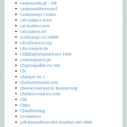
casinosushi.gr – GR
casinoswithneosurf
Casinoways Casino
cat-casino3.store
cat-kazino.cyou
catcazinos.art
cccituango.co 14000
cdradvocacy.org
cdu-ruegen.de
celikhantutunu04.net 1000
centoequatro.pt
cfugroupsibir.ru 500
CH
changer.hr 2
chatbottutorial.com
cheeseyourway.ie Boomerang
chicken-road.eu.com
CIB
Cities
Cloudhosting
Co-Owners
çok-kazandıran-slot-oyunları.net 1000