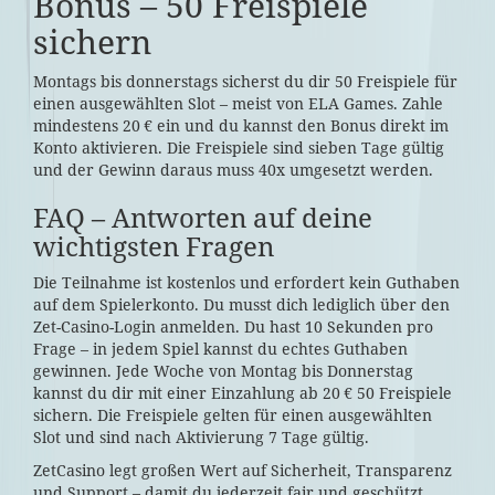
Bonus – 50 Freispiele
sichern
Montags bis donnerstags sicherst du dir 50 Freispiele für
einen ausgewählten Slot – meist von ELA Games. Zahle
mindestens 20 € ein und du kannst den Bonus direkt im
Konto aktivieren. Die Freispiele sind sieben Tage gültig
und der Gewinn daraus muss 40x umgesetzt werden.
FAQ – Antworten auf deine
wichtigsten Fragen
Die Teilnahme ist kostenlos und erfordert kein Guthaben
auf dem Spielerkonto. Du musst dich lediglich über den
Zet-Casino-Login anmelden. Du hast 10 Sekunden pro
Frage – in jedem Spiel kannst du echtes Guthaben
gewinnen. Jede Woche von Montag bis Donnerstag
kannst du dir mit einer Einzahlung ab 20 € 50 Freispiele
sichern. Die Freispiele gelten für einen ausgewählten
Slot und sind nach Aktivierung 7 Tage gültig.
ZetCasino legt großen Wert auf Sicherheit, Transparenz
und Support – damit du jederzeit fair und geschützt