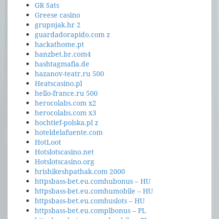
GR Sats
Greese casino
grupnjak.hr 2
guardadorapido.com z
hackathome.pt
hanzbet.br.com4
hashtagmafia.de
hazanov-teatr.ru 500
Heatscasino.pl
hello-france.ru 500
herocolabs.com x2
herocolabs.com x3
hochtief-polska.pl z
hoteldelafuente.com
HotLoot
Hotslotscasino.net
Hotslotscasino.org
hrishikeshpathak.com 2000
httpsbass-bet.eu.comhubonus – HU
httpsbass-bet.eu.comhumobile – HU
httpsbass-bet.eu.comhuslots – HU
httpsbass-bet.eu.complbonus – PL