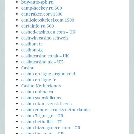
buy-auto-spb.ru
camp-hockey.ru 500
caneraker.com 1500
canli-slot-siteleri.com 1500
cartainfo.ru 500
cashed-casino.eu.com – UK
cashwin casino schweiz
casibom tr
casibom-tg
casikucasino.co.uk – UK
casikucasino.uk – UK
Casino
casino en ligne argent reel
casino en ligne fr
Casino Netherlands
casino onlina ca
casino svensk licens
casino utan svensk licens
casino zonder crucks netherlands
casino-7signs.gr – GR
casino-bethall.it – IT
casino-bizzo-greece.com – GR
casino-buran.gr – GR