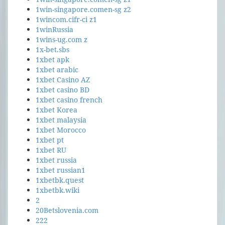
1win-singapore.comen-sg z2
1wincom.cifr-ci z1
1winRussia
1wins-ug.com z
1x-bet.sbs
1xbet apk
1xbet arabic
1xbet Casino AZ
1xbet casino BD
1xbet casino french
1xbet Korea
1xbet malaysia
1xbet Morocco
1xbet pt
1xbet RU
1xbet russia
1xbet russian1
1xbetbk.quest
1xbetbk.wiki
2
20Betslovenia.com
222