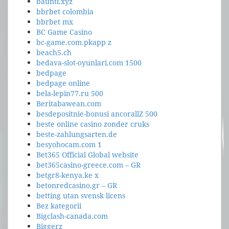
baunti.xyz
bbrbet colombia
bbrbet mx
BC Game Casino
bc-game.com.pkapp z
beach5.ch
bedava-slot-oyunlari.com 1500
bedpage
bedpage online
bela-lepin77.ru 500
Beritabawean.com
besdepositnie-bonusi ancorallZ 500
beste online casino zonder cruks
beste-zahlungsarten.de
besyohocam.com 1
Bet365 Official Global website
bet365casino-greece.com – GR
betgr8-kenya.ke x
betonredcasino.gr – GR
betting utan svensk licens
Bez kategorii
Bigclash-canada.com
Biggerz