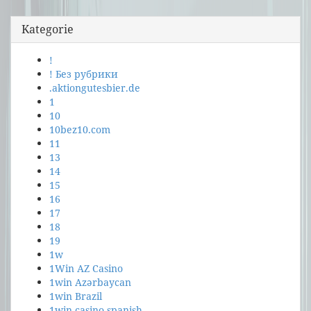
Kategorie
!
! Без рубрики
.aktiongutesbier.de
1
10
10bez10.com
11
13
14
15
16
17
18
19
1w
1Win AZ Casino
1win Azərbaycan
1win Brazil
1win casino spanish