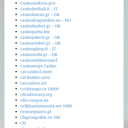
Casinoandyou.pro
casinobethall.it – IT
casinoburan.gr – GR
casinodragonslots.no – NO
casinofunbet.gr – GR
casinogama.biz
casinojoker8.gr – GR
casinoroobet.gr – GR
casinospinsy.it – IT
casinosushi.gr – GR
casinoswithneosurf
Casinoways Casino
cat-casino3.store
cat-kazino.cyou
catcazinos.art
cccituango.co 14000
cdradvocacy.org
cdu-ruegen.de
celikhantutunu04.net 1000
centoequatro.pt
cfugroupsibir.ru 500
CH