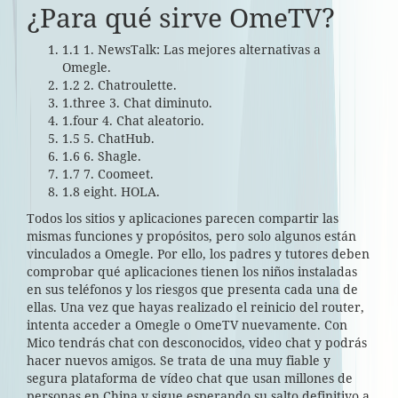
¿Para qué sirve OmeTV?
1.1 1. NewsTalk: Las mejores alternativas a
Omegle.
1.2 2. Chatroulette.
1.three 3. Chat diminuto.
1.four 4. Chat aleatorio.
1.5 5. ChatHub.
1.6 6. Shagle.
1.7 7. Coomeet.
1.8 eight. HOLA.
Todos los sitios y aplicaciones parecen compartir las
mismas funciones y propósitos, pero solo algunos están
vinculados a Omegle. Por ello, los padres y tutores deben
comprobar qué aplicaciones tienen los niños instaladas
en sus teléfonos y los riesgos que presenta cada una de
ellas. Una⁢ vez que hayas ‌realizado ‌el reinicio ​del router,
intenta acceder ⁤a Omegle o OmeTV nuevamente. Con
Mico tendrás chat con desconocidos, video chat y podrás
hacer nuevos amigos. Se trata de una muy fiable y
segura plataforma de vídeo chat que usan millones de
personas en China y sigue esperando su salto definitivo a