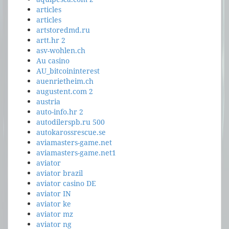
articles
articles
artstoredmd.ru
artt.hr 2
asv-wohlen.ch
Au casino
AU_bitcoininterest
auenrietheim.ch
augustent.com 2
austria
auto-info.hr 2
autodilerspb.ru 500
autokarossrescue.se
aviamasters-game.net
aviamasters-game.net1
aviator
aviator brazil
aviator casino DE
aviator IN
aviator ke
aviator mz
aviator ng