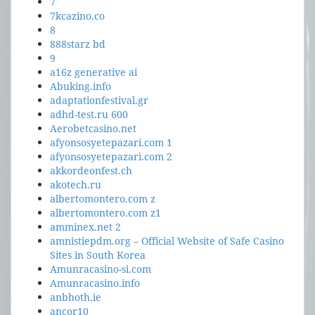
7
7kcazino.co
8
888starz bd
9
a16z generative ai
Abuking.info
adaptationfestival.gr
adhd-test.ru 600
Aerobetcasino.net
afyonsosyetepazari.com 1
afyonsosyetepazari.com 2
akkordeonfest.ch
akotech.ru
albertomontero.com z
albertomontero.com z1
amminex.net 2
amnistiepdm.org – Official Website of Safe Casino
Sites in South Korea
Amunracasino-si.com
Amunracasino.info
anbhoth.ie
ancor10