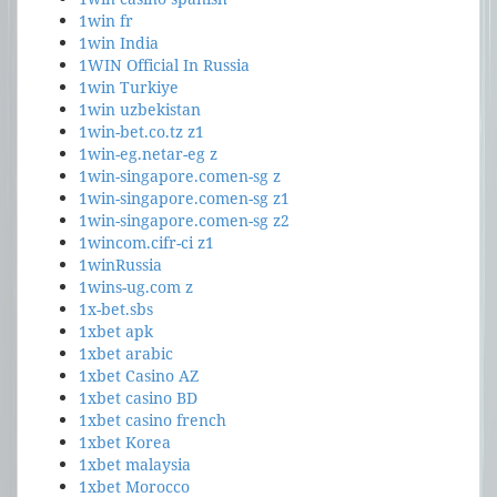
1win fr
1win India
1WIN Official In Russia
1win Turkiye
1win uzbekistan
1win-bet.co.tz z1
1win-eg.netar-eg z
1win-singapore.comen-sg z
1win-singapore.comen-sg z1
1win-singapore.comen-sg z2
1wincom.cifr-ci z1
1winRussia
1wins-ug.com z
1x-bet.sbs
1xbet apk
1xbet arabic
1xbet Casino AZ
1xbet casino BD
1xbet casino french
1xbet Korea
1xbet malaysia
1xbet Morocco