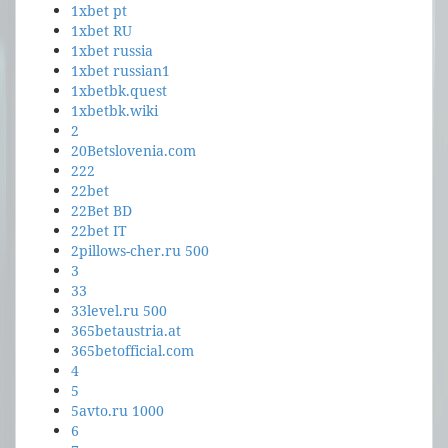
1xbet pt
1xbet RU
1xbet russia
1xbet russian1
1xbetbk.quest
1xbetbk.wiki
2
20Betslovenia.com
222
22bet
22Bet BD
22bet IT
2pillows-cher.ru 500
3
33
33level.ru 500
365betaustria.at
365betofficial.com
4
5
5avto.ru 1000
6