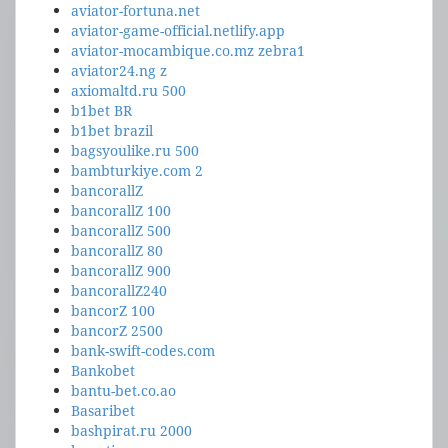
aviator-fortuna.net
aviator-game-official.netlify.app
aviator-mocambique.co.mz zebra1
aviator24.ng z
axiomaltd.ru 500
b1bet BR
b1bet brazil
bagsyoulike.ru 500
bambturkiye.com 2
bancorallZ
bancorallZ 100
bancorallZ 500
bancorallZ 80
bancorallZ 900
bancorallZ240
bancorZ 100
bancorZ 2500
bank-swift-codes.com
Bankobet
bantu-bet.co.ao
Basaribet
bashpirat.ru 2000