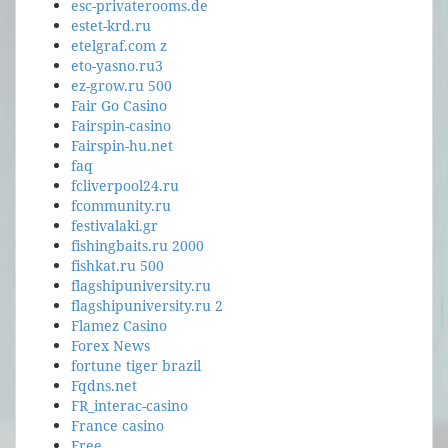
esc-privaterooms.de
estet-krd.ru
etelgraf.com z
eto-yasno.ru3
ez-grow.ru 500
Fair Go Casino
Fairspin-casino
Fairspin-hu.net
faq
fcliverpool24.ru
fcommunity.ru
festivalaki.gr
fishingbaits.ru 2000
fishkat.ru 500
flagshipuniversity.ru
flagshipuniversity.ru 2
Flamez Casino
Forex News
fortune tiger brazil
Fqdns.net
FR_interac-casino
France casino
Free