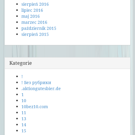
sierpień 2016
lipiec 2016
maj 2016
marzec 2016
październik 2015
sierpień 2015
Kategorie
!
! Без рубрики
.aktiongutesbier.de
1
10
10bez10.com
11
13
14
15