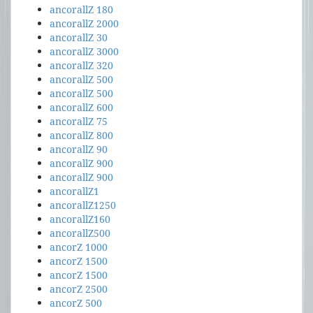
ancorallZ 180
ancorallZ 2000
ancorallZ 30
ancorallZ 3000
ancorallZ 320
ancorallZ 500
ancorallZ 500
ancorallZ 600
ancorallZ 75
ancorallZ 800
ancorallZ 90
ancorallZ 900
ancorallZ 900
ancorallZ1
ancorallZ1250
ancorallZ160
ancorallZ500
ancorZ 1000
ancorZ 1500
ancorZ 1500
ancorZ 2500
ancorZ 500