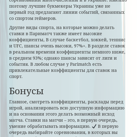
поэтому лучшие букмекеры Украины уже не
первый год предлагают линии событий, связанных
со спортом геймеров.
Другие виды спорта, на которые можно делать
ставки в Париматч также имеет высокие
коэффициенты, В случае баскетбол, хоккей, теннис
и UFC, шансы очень высоки, 97%+. В разделе ставок
в реальном времени коэффициенты немного ниже,
в среднем 93%; однако шансы зависят от лиги и
события. В любом случае у Parimatch есть
привлекательные коэффициенты для ставок на
спорт.
Бонусы
Главное, смотреть коэффициенты, расклады перед
игрой, анализировать всю доступную информацию
и на основании этого делать возможный исход
матча. Ставки на матчи – это, в первую очередь,
умение обрабатывать информацию.
В первую
очередь выбирайте соревнования, в которых вы