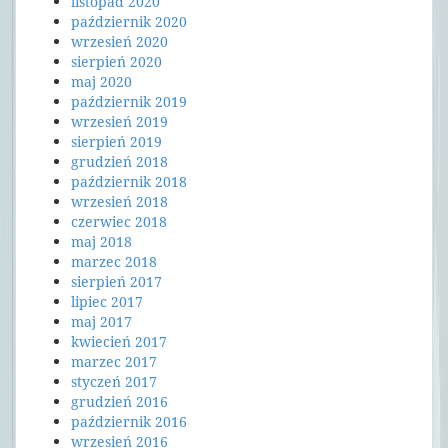
listopad 2020
październik 2020
wrzesień 2020
sierpień 2020
maj 2020
październik 2019
wrzesień 2019
sierpień 2019
grudzień 2018
październik 2018
wrzesień 2018
czerwiec 2018
maj 2018
marzec 2018
sierpień 2017
lipiec 2017
maj 2017
kwiecień 2017
marzec 2017
styczeń 2017
grudzień 2016
październik 2016
wrzesień 2016