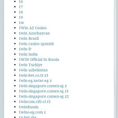
16
17
18
19
1w
1Win AZ Casino
1win Azərbaycan
1win Brazil
1win casino spanish
1win fr
1win India
1WIN Official In Russia
1win Turkiye
1win uzbekistan
1win-bet.co.tz z1
1win-eg.netar-eg z
1win-singapore.comen-sg z
1win-singapore.comen-sg z1
1win-singapore.comen-sg z2
1wincom.cifr-ci z1
1winRussia
1wins-ug.com z
1x-bet.sbs