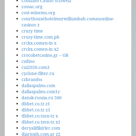
Coolzino Casino Schweiz
cossac.org
cost-winemo.org
courthousehotelmurwillumbah.comauonline-
casinos z
crazy time
crazy-time.com.ph
crckx.comen-in x
crckx.comen-in x2
crocobetcasino.gr – GR
csdino
cui2020.com3
cyclone-filter.ru
czbrandss
dallaspalms.com
dallaspalms.com1z
dansk-russia.ru 500
dbbet.co.tz z1
dbbet.co.tz z3
dbbet.co.tzen-tz x
dbbet.co.tzen-tz x1
deryalifikirler.com
diarioph.com.ar z2