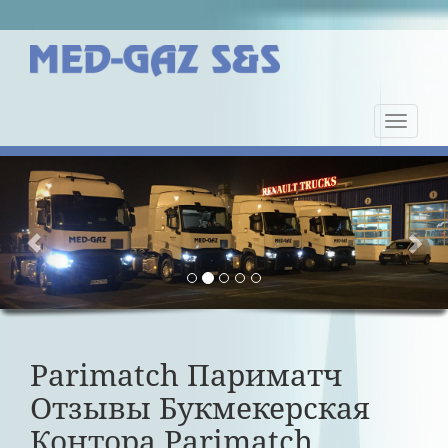
Nawiga
strony
Previous
Nex
Parimatch Париматч
Отзывы Букмекерская
Контора Parimatch