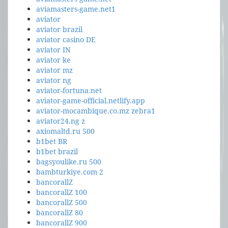
aviamasters-game.net1
aviator
aviator brazil
aviator casino DE
aviator IN
aviator ke
aviator mz
aviator ng
aviator-fortuna.net
aviator-game-official.netlify.app
aviator-mocambique.co.mz zebra1
aviator24.ng z
axiomaltd.ru 500
b1bet BR
b1bet brazil
bagsyoulike.ru 500
bambturkiye.com 2
bancorallZ
bancorallZ 100
bancorallZ 500
bancorallZ 80
bancorallZ 900