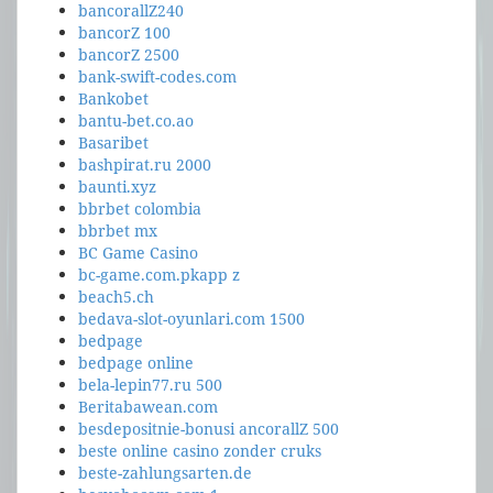
bancorallZ240
bancorZ 100
bancorZ 2500
bank-swift-codes.com
Bankobet
bantu-bet.co.ao
Basaribet
bashpirat.ru 2000
baunti.xyz
bbrbet colombia
bbrbet mx
BC Game Casino
bc-game.com.pkapp z
beach5.ch
bedava-slot-oyunlari.com 1500
bedpage
bedpage online
bela-lepin77.ru 500
Beritabawean.com
besdepositnie-bonusi ancorallZ 500
beste online casino zonder cruks
beste-zahlungsarten.de