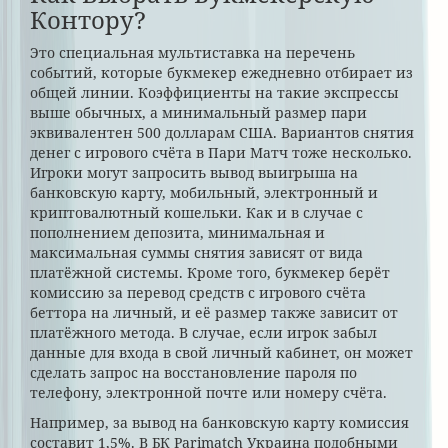
Контору?
Это специальная мультиставка на перечень
событий, которые букмекер ежедневно отбирает из
общей линии. Коэффициенты на такие экспрессы
выше обычных, а минимальный размер пари
эквивалентен 500 долларам США. Вариантов снятия
денег с игрового счёта в Пари Матч тоже несколько.
Игроки могут запросить вывод выигрыша на
банковскую карту, мобильный, электронный и
криптовалютный кошельки. Как и в случае с
пополнением депозита, минимальная и
максимальная суммы снятия зависят от вида
платёжной системы. Кроме того, букмекер берёт
комиссию за перевод средств с игрового счёта
беттора на личный, и её размер также зависит от
платёжного метода. В случае, если игрок забыл
данные для входа в свой личный кабинет, он может
сделать запрос на восстановление пароля по
телефону, электронной почте или номеру счёта.
Например, за вывод на банковскую карту комиссия
составит 1,5%. В БК Parimatch Украина подобными