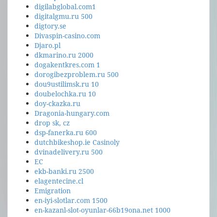
digilabglobal.com1
digitalgmu.ru 500
digtory.se
Divaspin-casino.com
Djaro.pl
dkmarino.ru 2000
dogakentkres.com 1
dorogibezproblem.ru 500
dou9ustilimsk.ru 10
doubelochka.ru 10
doy-ckazka.ru
Dragonia-hungary.com
drop sk, cz
dsp-fanerka.ru 600
dutchbikeshop.ie Casinoly
dvinadelivery.ru 500
EC
ekb-banki.ru 2500
elagentecine.cl
Emigration
en-iyi-slotlar.com 1500
en-kazanl-slot-oyunlar-66b19ona.net 1000